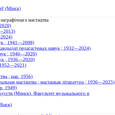
аў (Мінск)
рэаграфічнага мастацтва
2020)
9—2013)
—2024)
вук ; 1941—2008)
 кандыдат педагагічных навук ; 1932—2024)
авук ; 1940—2020)
вук ; 1936—2020)
; 1952—2021)
тва ; нар. 1956)
ральнае мастацтва ; мастацкая літаратура ; 1936—2025)
р. 1949)
кусств (Минск). Факультет музыкального и
Мінск)