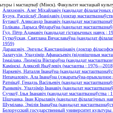
ьтуры і мастацтваў (Мінск). Факультэт мастацкай куль
Аляхновіч, Алег Міхайлавіч (кандыдат філалагічных н
Бузук, Расціслаў Леанідавіч (доктар мастацтвазнаўств
Бутакоў, Аляксандр Іванавіч (кандыдат мастацтвазна
Голікава, Ларыса Фёдараўна (кандыдат мастацтвазна
Гуд, Пётр Адамавіч (кандыдат гістарычных навук ; 
Гуткоўская, Святлана Вячаславаўна (кандыдат філалаг
1959)
Дарашэвіч, Энгельс Канстанцінавіч (доктар філасофс
Залатухін, Уладзімір Афанасьевіч (відовішчныя мас
Ізмаілава, Людміла Віктараўна (кандыдат мастацтвазнў
Камінскі, Аляксей Якаўлевіч (мастацтва ; 1976—2018
Наркевіч, Наталля Іванаўна (кандыдат мастацтвазнаўст
Непачаловіч, Ала Іванаўна (дэкаратыўна-прыкладное
Ратнікаў, Генадзь Васільевіч (кандыдат мастацтвазна
Рынкевіч, Уладзімір Іванавіч (кандыдат мастацтвазн
Сучкоў, Ілья Іванавіч (кандыдат мастацтвазнаўства ;
Цішчанка, Іван Кірылавіч (кандыдат філалагічных на
Шумілава, Эмілія Іванаўна (кандыдат мастацтвазнаўс
Белорусский государственный университет культуры 