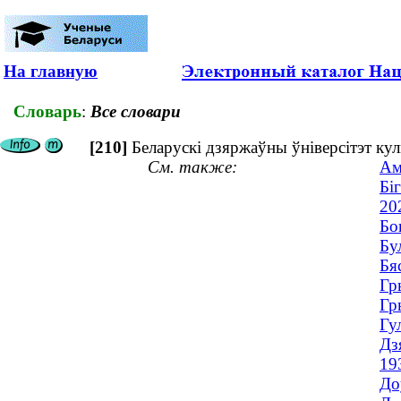
На главную
Словарь
:
Все словари
[210]
Беларускі дзяржаўны ўніверсітэт ку
См. также:
Ам
Бі
20
Бо
Бу
Бя
Гр
Гр
Гу
Дз
19
До