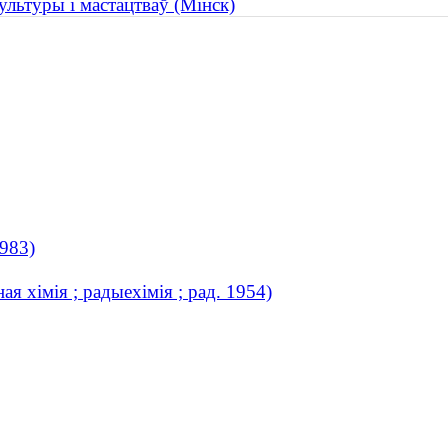
ультуры і мастацтваў (Мінск)
1983)
я хімія ; радыехімія ; рад. 1954)