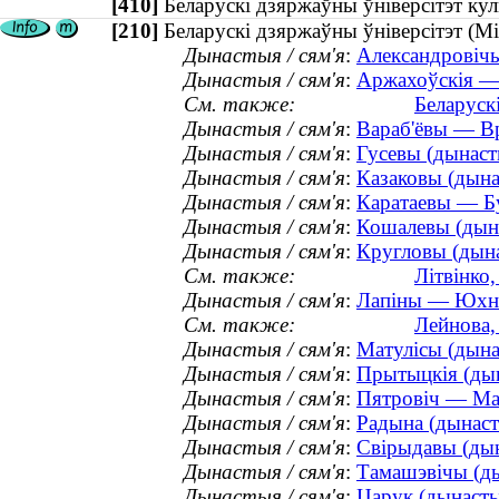
[410]
Беларускі дзяржаўны ўніверсітэт к
[210]
Беларускі дзяржаўны ўніверсітэт (Мі
Дынастыя / сям'я
:
Александровічы
Дынастыя / сям'я
:
Аржахоўскія — 
См. также:
Беларуск
Дынастыя / сям'я
:
Вараб'ёвы — В
Дынастыя / сям'я
:
Гусевы (дынасты
Дынастыя / сям'я
:
Казаковы (дына
Дынастыя / сям'я
:
Каратаевы — Бу
Дынастыя / сям'я
:
Кошалевы (дына
Дынастыя / сям'я
:
Кругловы (дына
См. также:
Лiтвiнко
Дынастыя / сям'я
:
Лапіны — Юхнев
См. также:
Лейнова, 
Дынастыя / сям'я
:
Матулісы (дынас
Дынастыя / сям'я
:
Прытыцкія (дын
Дынастыя / сям'я
:
Пятровіч — Мак
Дынастыя / сям'я
:
Радына (дынасты
Дынастыя / сям'я
:
Свірыдавы (дын
Дынастыя / сям'я
:
Тамашэвічы (дын
Дынастыя / сям'я
:
Царук (дынастыя