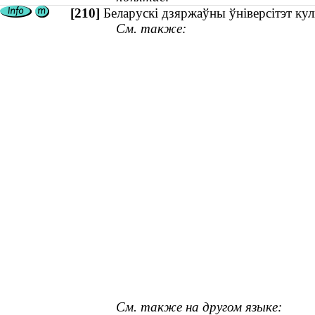
[210]
Беларускі дзяржаўны ўніверсітэт кул
См. также:
См. также на другом языке: