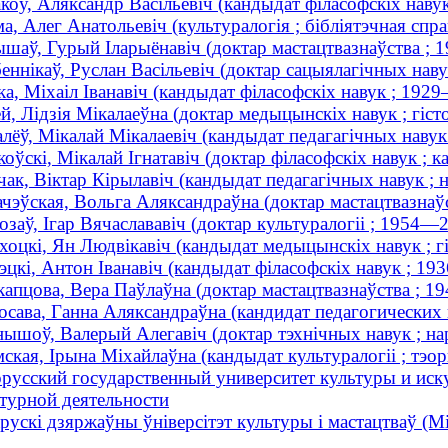
коў, Аляксандр Васільевіч (кандыдат філасофскіх нав
а, Алег Анатольевіч (культуралогія ; бібліятэчная спра
шаў, Гурый Іларыёнавіч (доктар мастацтвазнаўства ;
еннікаў, Руслан Васільевіч (доктар сацыялагічных навук
ка, Міхаіл Іванавіч (кандыдат філасофскіх навук ; 192
й, Лідзія Мікалаеўна (доктар медыцынскіх навук ; гіст
лёў, Мікалай Мікалаевіч (кандыдат педагагічных наву
оўскі, Мікалай Ігнатавіч (доктар філасофскіх навук ;
ак, Віктар Кірылавіч (кандыдат педагагічных навук ; н
чэўская, Вольга Аляксандраўна (доктар мастацтвазнаўс
заў, Ігар Вячаслававіч (доктар культуралогіі ; 1954—
оцкі, Ян Людвікавіч (кандыдат медыцынскіх навук ; г
цкі, Антон Іванавіч (кандыдат філасофскіх навук ; 1
апцова, Вера Паўлаўна (доктар мастацтвазнаўства ; 
сава, Ганна Аляксандраўна (кандидат педагогических н
ышоў, Валерый Алегавіч (доктар тэхнічных навук ; на
кая, Ірына Міхайлаўна (кандыдат культуралогіі ; тэоры
русский государственный университет культуры и иску
турной деятельности
рускі дзяржаўны ўніверсітэт культуры і мастацтваў (М