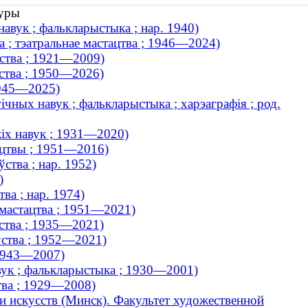
туры
авук ; фалькларыстыка ; нар. 1940)
а ; тэатральнае мастацтва ; 1946—2024)
ўства ; 1921—2009)
ўства ; 1950—2026)
1945—2025)
ічных навук ; фалькларыстыка ; харэаграфія ; род.
кіх навук ; 1931—2020)
тацтвы ; 1951—2016)
ства ; нар. 1952)
)
ва ; нар. 1974)
 мастацтва ; 1951—2021)
ўства ; 1935—2021)
аўства ; 1952—2021)
 1943—2007)
вук ; фалькларыстыка ; 1930—2001)
тва ; 1929—2008)
и искусств (Минск). Факультет художественной