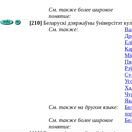
См. также более широкое
понятие:
[210]
Беларускі дзяржаўны ўніверсітэт кул
См. также:
Ва
Др
Ел
Ка
Мі
Пя
Рэ
Су
Уг
Ха
Чу
Як
См. также на другом языке:
Бе
хо
См. также более широкое
Бе
понятие: