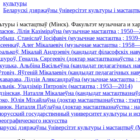
культуры
Беларускі дзяржаўны ўніверсітэт культуры і мастацтв
ьтуры і мастацтваў (Мінск). Факультэт музычнага и ха
ласюк, Лілія Казіміраўна (музычнае мастацтва ; 1950—
обыш, Станіслаў Іосіфавіч (музычнае мастацтва ; 193
ісеенкаў, Алег Мікалаевіч (музычнае мастацтва ; 1958
ралькоў, Мікалай Андрэевіч (кандыдат філасофскіх на
шуроў, Генадзь Сяргеевіч (доктар мастацтвазнаўства ;
куцька, Альбіна Васільеўна (кандыдат педагагічных н
ўтовіч, Яўгеній Мікалаевіч (кандыдат педагагічных на
хаварава, Лідзія Аляксандраўна (музычнае мастацтва 
ольнік, Уладзімір Пятровіч (мастацтва ; 1953—2014)
дзінская, Наталля Мікалаеўна (кандыдат мастацтвазнаўс
рко, Юлія Міхайлаўна (доктар мастацтвазнаўства ; тэат
анюк, Наталля Паўлаўна (доктар мастацтвазнаўства ; на
лорусский государственный университет культуры и ис
реографического искусства
ларускі дзяржаўны ўніверсітэт культуры і мастацтваў (