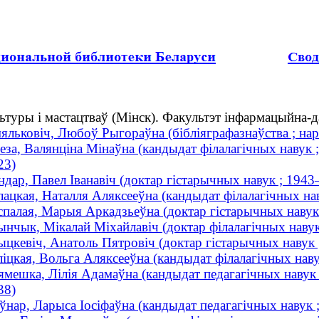
льтуры і мастацтваў (Мінск). Факультэт інфармацыйна
яльковіч, Любоў Рыгораўна (бібліяграфазнаўства ; нар
геза, Валянціна Мінаўна (кандыдат філалагічных навук ;
23)
ндар, Павел Іванавіч (доктар гістарычных навук ; 194
лацкая, Наталля Аляксееўна (кандыдат філалагічных наву
спалая, Марыя Аркадзьеўна (доктар гістарычных наву
ынчык, Мікалай Міхайлавіч (доктар філалагічных навук
ыцкевіч, Анатоль Пятровіч (доктар гістарычных навук
ліцкая, Вольга Аляксееўна (кандыдат філалагічных навук
ямешка, Лілія Адамаўна (кандыдат педагагічных навук ; 
38)
ўнар, Ларыса Іосіфаўна (кандыдат педагагічных навук ; 