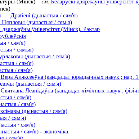
ультуры (Мінск)
см.
Беларускі дзяржаўны ўніверсітэт к
нск)
 — Драбені (дынастыя / сям'я)
Цяпловы (дынастыя / сям'я)
і дзяржаўны ўніверсітэт (Мінск). Рэктар
рублеўскія
я / сям'я)
стыя / сямъя)
рлаковы (дынастыя / сям'я)
стыя / сям'я)
стыя / сям'я)
, Вера Аляксееўна (кандыдат юрыдычных навук ; нар. 
ічы (дынастыя / сям'я)
Святлана Леанiдаўна (кандыдат хімічных навук ; фізічна
тыя / сям'я)
астыя / сям'я)
сімавы (дынастыя / сям'я)
я / сям'я)
астыя / сям'я)
астыя / сям'я) - эканоміка
 / сям'я)