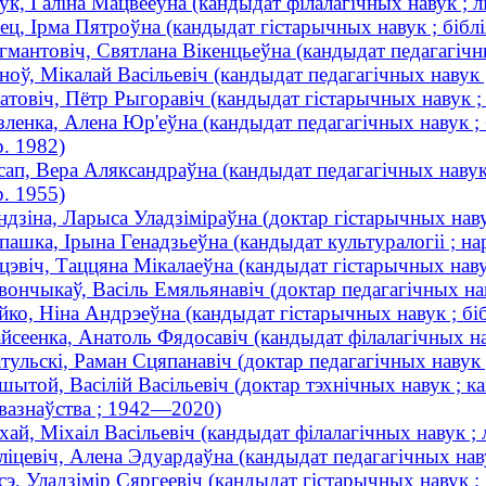
ук, Галіна Мацвееўна (кандыдат філалагічных навук ; лі
ец, Ірма Пятроўна (кандыдат гістарычных навук ; біблія
гмантовіч, Святлана Вікенцьеўна (кандыдат педагагічны
аноў, Мікалай Васільевіч (кандыдат педагагічных наву
натовіч, Пётр Рыгоравіч (кандыдат гістарычных навук
зленка, Алена Юр'еўна (кандыдат педагагічных навук ; б
р. 1982)
сап, Вера Аляксандраўна (кандыдат педагагічных навук ;
р. 1955)
ндзіна, Ларыса Уладзіміраўна (доктар гістарычных наву
пашка, Ірына Генадзьеўна (кандыдат культуралогіі ; на
цэвіч, Таццяна Мікалаеўна (кандыдат гістарычных навук
вончыкаў, Васіль Емяльянавіч (доктар педагагічных на
йко, Ніна Андрэеўна (кандыдат гістарычных навук ; бібл
йсеенка, Анатоль Фядосавіч (кандыдат філалагічных на
тульскі, Раман Сцяпанавіч (доктар педагагічных навук ;
шытой, Васілій Васільевіч (доктар тэхнічных навук ; к
вазнаўства ; 1942—2020)
хай, Міхаіл Васільевіч (кандыдат філалагічных навук ; 
ліцевіч, Алена Эдуардаўна (кандыдат педагагічных навук
сэ, Уладзімір Сяргеевіч (кандыдат гістарычных навук 