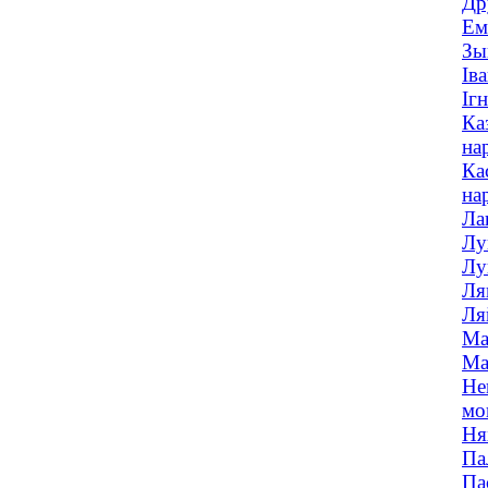
Др
Ем
Зы
Ів
Іг
Ка
на
Ка
на
Ла
Лу
Лу
Ля
Ля
Ма
Ма
Не
мо
Ня
Па
Па