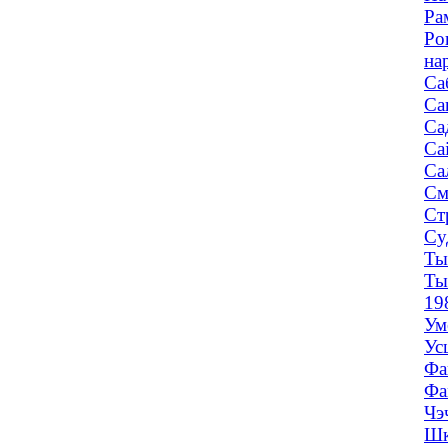
Ра
Ро
на
Са
Са
Са
Са
Са
См
Ст
Су
Ты
Ты
19
Ум
Ус
Фа
Фа
Чэ
Шк