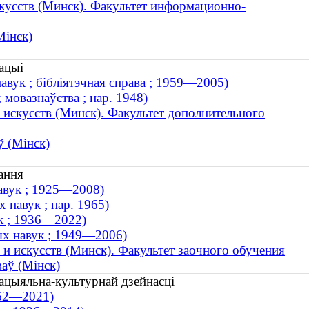
кусств (Минск). Факультет информационно-
Мінск)
ацыі
авук ; бібліятэчная справа ; 1959—2005)
 мовазнаўства ; нар. 1948)
 искусств (Минск). Факультет дополнительного
ў (Мінск)
ання
навук ; 1925—2008)
 навук ; нар. 1965)
ук ; 1936—2022)
ых навук ; 1949—2006)
и искусств (Минск). Факультет заочного обучения
ваў (Мінск)
 сацыяльна-культурнай дзейнасці
962—2021)