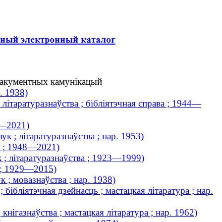
-дакументных камунікацый
. 1938)
 літаратуразнаўства ; бібліятэчная справа ; 1944—
3—2021)
к ; літаратуразнаўства ; нар. 1953)
к ; 1948—2021)
 ; літаратуразнаўства ; 1923—1999)
 ; 1929—2015)
 ; мовазнаўства ; нар. 1938)
бібліятэчная дзейнасць ; мастацкая літаратура ; нар.
кнігазнаўства ; мастацкая літаратура ; нар. 1962)