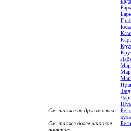
Бада
Барм
Бары
Граб
Іось
Казе
Кара
Крук
Круч
Лаба
Маро
Марх
Марэ
Прак
Фядо
Чарн
Шумс
См. также на другом языке:
Бело
куль
См. также более широкое
Бела
понятие: