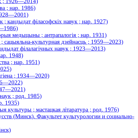
ук ; 1926—2014)
ва ; нар. 1986)
 1928—2001)
 ; кандыдат філасофскіх навук ; нар. 1927)
9—1986)
орыя медыцыны ; антрапалогія ; нар. 1931)
к ; сацыяльна-культурная дзейнасць ; 1959—2023)
 кандыдат філалагічных навук ; 1923—2013)
ар. 1948)
тва ; нар. 1951)
2025)
ігіена ; 1934—2020)
936—2022)
1947—2021)
аук ; род. 1985)
р. 1935)
я культуры ; мастацкая літаратура ; род. 1976)
сств (Минск). Факультет культурологии и социально-
інск)