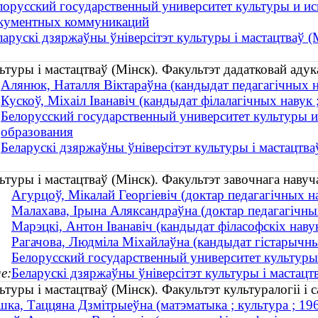
лорусский государственный университет культуры и ис
кументных коммуникаций
ларускі дзяржаўны ўніверсітэт культуры і мастацтваў (
ьтуры і мастацтваў (Мінск). Факультэт дадатковай адук
Алянюк, Наталля Віктараўна (кандыдат педагагічных н
Кускоў, Міхаіл Іванавіч (кандыдат філалагічных навук ;
Белорусский государственный университет культуры и
образования
Беларускі дзяржаўны ўніверсітэт культуры і мастацтва
ьтуры і мастацтваў (Мінск). Факультэт завочнага навуч
Агурцоў, Мікалай Георгіевіч (доктар педагагічных 
Малахава, Ірына Аляксандраўна (доктар педагагічных
Марэцкі, Антон Іванавіч (кандыдат філасофскіх нав
Рагачова, Людміла Міхайлаўна (кандыдат гістарычн
Белорусский государственный университет культуры 
е:
Беларускі дзяржаўны ўніверсітэт культуры і мастацт
ьтуры і мастацтваў (Мінск). Факультэт культуралогіі і
ка, Таццяна Дзмітрыеўна (матэматыка ; культура ; 1