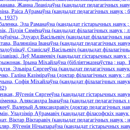
манава, Жанна Леанідаўна (кандыдат педагагічных навук
віна, Раіса Аўрамаўна (кандыдат педагагічных навук ; б
р. 1937)
баленка, Эла Раманаўна (кандыдат гістарычных навук 
вік, Лідзія Сямёнаўна (кандыдат філалагічных навук ; 
даўнічы, Эдуард Васільевіч (кандыдат філалагічных на
ітава, Валянціна Іванаўна (кандыдат педагагічных навук 
ладоўнікаў, Станіслаў Васільевіч (кандыдат філалагічн
ілавіцкі, Леў Мацвеевіч (кандыдат гістарычных навук
рыжонак, Ірына Міхайлаўна (бібліятэказнаўства ; нар. 
ддзя, Эльвіра Сяргееўна (кандыдат педагагічных навук ;
чко, Галіна Казіміраўна (доктар філалагічных навук ; лі
чына, Софія Міхайлаўна (кандыдат філалагічных навук ; 
82)
ецкая, Яўгенія Сяргееўна (кандыдат гістарычных навук
ціменка, Аляксандра Іванаўна (кандыдат педагагічных
кееў, Валерый Аляксандравіч (доктар педагагічных на
мін, Уладзімір Аўрамавіч (кандыдат філасофскіх наву
чат, Віктар Віктаравіч (кандыдат педагагічных навук ; 
ляр, Яўгенія Нічыпараўна (кандыдат гістарычных нав