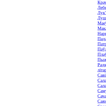
Крау
Лебе
Лук'
Лушч
Маеў
Мака
Нарк
Пада
Патр
Паўл
Плаў
Пыжк
Радк
літа
Саві
Сала
Сала
Саму
Сача
Саян