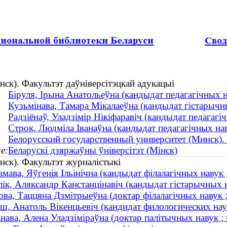
нск). Факультэт даўніверсітэцкай адукацыі
Біруля, Ірына Анатольеўна (кандыдат педагагічных н
Кузьмінава, Тамара Мікалаеўна (кандыдат гістарычны
Радзіёнаў, Уладзімір Нікіфаравіч (кандыдат педагагіч
Строк, Людміла Іванаўна (кандыдат педагагічных нав
Белорусский государственный университет (Минск).
е:
Беларускі дзяржаўны ўніверсітэт (Мінск)
нск). Факультэт журналістыкі
мава, Яўгенія Ільінічна (кандыдат філалагічных навук ;
ік, Аляксандр Канстанцінавіч (кандыдат гістарычных 
ва, Таццяна Дзмітрыеўна (доктар філалагічных навук ;
ш, Анатоль Вікенцьевіч (кандидат филологических наук
нава, Алена Уладзіміраўна (доктар палітычных навук ; 