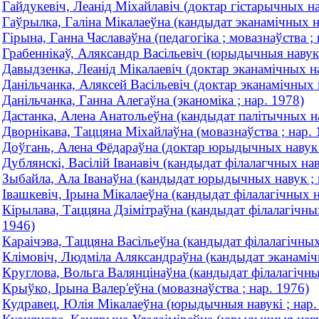
Гайдукевіч, Леанід Міхайлавіч (доктар гістарычных на
Гаўрылка, Галіна Мікалаеўна (кандыдат эканамічных на
Гірына, Ганна Чаславаўна (педагогіка ; мовазнаўства ; 
Грабеннікаў, Аляксандр Васільевіч (юрыдычныя навукі
Давыдзенка, Леанід Мікалаевіч (доктар эканамічных нав
Данільчанка, Аляксей Васiльевiч (доктар эканамічных н
Данільчанка, Ганна Алегаўна (эканоміка ; нар. 1978)
Дастанка, Алена Анатольеўна (кандыдат палітычных на
Дворнiкава, Таццяна Мiхайлаўна (мовазнаўства ; нар. 
Доўгань, Алена Фёдараўна (доктар юрыдычных навук ;
Дублянскі, Васілій Іванавіч (кандыдат філалагчных нав
Зыбайла, Ала Iванаўна (кандыдат юрыдычных навук ; 
Івашкевіч, Ірына Мікалаеўна (кандыдат філалагічных на
Кiрылава, Таццяна Дзiмiтраўна (кандыдат філалагічных 
1946)
Караiчэва, Таццяна Васiльеўна (кандыдат філалагічных 
Клімовіч, Людміла Аляксандраўна (кандыдат эканамічн
Круглова, Вольга Валянцінаўна (кандыдат філалагічных
Крыўко, Iрына Валер'еўна (мовазнаўства ; нар. 1976)
Кудравец, Юлiя Мiкалаеўна (юрыдычныя навукі ; нар.