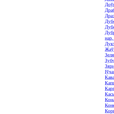
Доў
Драб
Драз
Дубо
Дубо
Дубр
нар.
Дукт
Жаўн
Зеля
Зубч
Зярн
Іўча
Кава
Капц
Карп
Кась
Кона
Коне
Корш