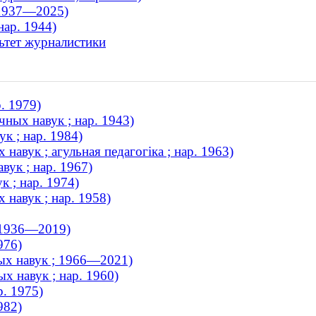
 1937—2025)
нар. 1944)
ьтет журналистики
. 1979)
чных навук ; нар. 1943)
к ; нар. 1984)
авук ; агульная педагогіка ; нар. 1963)
вук ; нар. 1967)
 ; нар. 1974)
 навук ; нар. 1958)
 1936—2019)
976)
ных навук ; 1966—2021)
 навук ; нар. 1960)
р. 1975)
982)