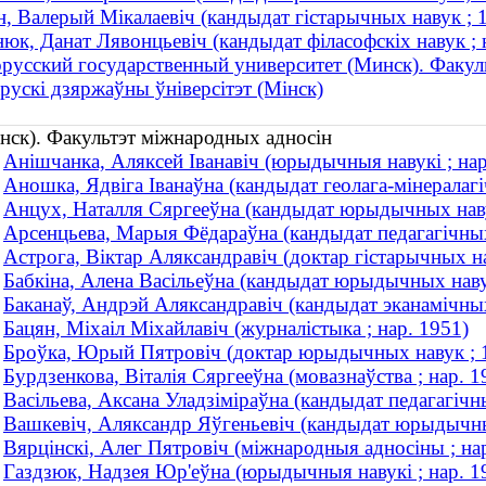
, Валерый Мікалаевіч (кандыдат гістарычных навук ;
юк, Данат Лявонцьевіч (кандыдат філасофскіх навук ; 
русский государственный университет (Минск). Факул
рускі дзяржаўны ўніверсітэт (Мінск)
інск). Факультэт міжнародных адносін
Анiшчанка, Аляксей Iванавiч (юрыдычныя навукі ; нар
Аношка, Ядвiга Іванаўна (кандыдат геолага-мінералагі
Анцух, Наталля Сяргееўна (кандыдат юрыдычных наву
Арсенцьева, Марыя Фёдараўна (кандыдат педагагічных н
Астрога, Віктар Аляксандравіч (доктар гістарычных на
Бабкiна, Алена Васiльеўна (кандыдат юрыдычных навук
Баканаў, Андрэй Аляксандравіч (кандыдат эканамічных
Бацян, Міхаіл Міхайлавіч (журналістыка ; нар. 1951)
Броўка, Юрый Пятровіч (доктар юрыдычных навук ;
Бурдзенкова, Віталія Сяргееўна (мовазнаўства ; нар. 1
Васільева, Аксана Уладзіміраўна (кандыдат педагагіч
Вашкевіч, Аляксандр Яўгеньевіч (кандыдат юрыдычных
Вярцінскі, Алег Пятровіч (міжнародныя адносіны ; на
Газдзюк, Надзея Юр'еўна (юрыдычныя навукі ; нар. 1