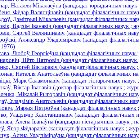
нар, Наталля Мікалаеўна (кандыдат юрыдычных навук
еня, Фёдар Валянцінавіч (кандыдат філалагічных навук 
доў, Дзмітрый Мікалаевіч (кандыдат філалагічных наву
вік, Вадзім Іванавіч (кандыдат філалагічных навук ; ж
вік, Сяргей Валянцінавіч (кандыдат філалагічных навук
оўскі, Аляксандр Уладзіміравіч (кандыдат філалагічных 
 1976)
ава, Любоў Георгіеўна (кандыдат філалагічных навук ; 
яровіч, Пётр Пятровіч (кандыдат філалагічных навук ;
нко, Сяргей Віктаравіч (кандыдат філалагічных навук ;
онак, Наталля Анатольеўна (кандыдат філалагічных нав
іцкі, Марк Саламонавіч (кандыдат гістарычных навук
нкаў, Віктар Іванавіч (доктар філалагічных навук ; журн
ленка, Мікалай Рыгоравіч (кандыдат філалагічных наву
аў, Уладзімір Анатольевіч (кандыдат філалагічных нав
овіч, Марыя Пятроўна (кандыдат філалагічных навук 
ко, Уладзімір Канстанцінавіч (кандыдат філалагічных н
нава, Алена Іванаўна (кандыдат гістарычных навук ; н
ў, Ягор Фёдаравіч (кандыдат філалагічных навук ; журн
ук, Алена Уладзіміраўна (кандыдат філалагічных навук