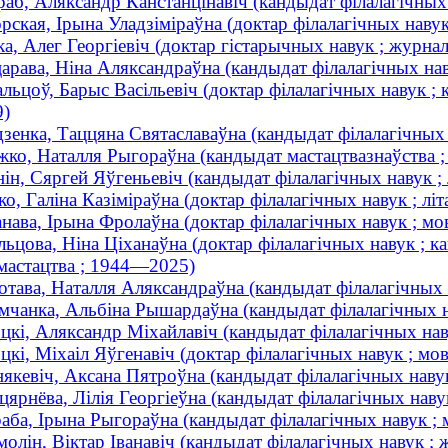
аб, Аляксандр Канстанцінавіч (кандыдат філалагічных 
рская, Ірына Уладзіміраўна (доктар філалагічных навук
а, Алег Георгіевіч (доктар гістарычных навук ; журнал
арава, Ніна Аляксандраўна (кандыдат філалагічных на
льцоў, Барыс Васільевіч (доктар філалагічных навук ;
9)
зенка, Таццяна Святаславаўна (кандыдат філалагічных н
ко, Наталля Рыгораўна (кандыдат мастацтвазнаўства ; 
ін, Сяргей Яўгеньевіч (кандыдат філалагічных навук ; 
о, Галіна Казіміраўна (доктар філалагічных навук ; літа
нава, Ірына Фролаўна (доктар філалагічных навук ; мов
ьцова, Ніна Ціханаўна (доктар філалагічных навук ; ка
мастацтва ; 1944—2025)
тава, Наталля Аляксандраўна (кандыдат філалагічных н
чанка, Альбіна Рышардаўна (кандыдат філалагічных на
цкі, Аляксандр Міхайлавіч (кандыдат філалагічных наву
цкі, Міхаіл Яўгенавіч (доктар філалагічных навук ; м
якевіч, Аксана Пятроўна (кандыдат філалагічных навук 
ярнёва, Лілія Георгіеўна (кандыдат філалагічных навук
ба, Ірына Рыгораўна (кандыдат філалагічных навук ; м
лін, Віктар Іванавіч (кандыдат філалагічных навук ; ж