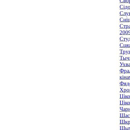
Свор
Сідо
Слук
Сніц
Стра
200
Студ
Сцяж
Трун
Тычк
Ухва
Фрал
кіна
Фядо
Хром
Ціко
Ціко
Чарн
Шасц
Шкра
Шымо