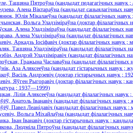
ле, Таццяна Пятроўна (кандыдат педагагічных навук ; а
дзева, Алена Віктараўна (кандыдат сацыялагічных наву
янюк, Юлія Мікалаеўна (кандыдат філалагічных навук ;
ынская, Вольга Уладзіміраўна (доктар філалагічных на
ская, Алена Уладзіміраўна (кандыдат філалагічных наву
рава, Алена Уладзіміраўна (кандыдат філалагічных наву
евіч, Аркадзь Іосіфавіч (доктар філалагічных навук ;
ляк, Таццяна Уладзіміраўна (кандыдат філалагічных нав
эбін, Андрэй Уладзіміравіч (кандыдат філалагічных нав
оўская, Гражына Чаславаўна (кандыдат філалагічных нав
нік, Аза Аляксееўна (кандыдат гістарычных навук ; жу
оў, Васіль Андрэевіч (доктар гістарычных навук ; 1
евіч, Яўген Рыгоравіч (доктар філалагічных навук ; ка
ратура ; 1937—1999)
цкая, Лілія Аляксееўна (кандыдат філалагічных навук ;
ўёў, Анатоль Іванавіч (кандыдат філалагічных навук ; 
ўёў, Павел Леанідавіч (кандыдат філалагічных навук ; м
севіч, Вольга Міхайлаўна (кандыдат філалагічных наву
нка, Іван Іванавіч (доктар гістарычных навук ; кандыда
кова, Людміла Пятроўна (кандыдат філалагічных навук 