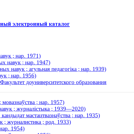
авук ; нар. 1971)
х навук ; нар. 1947)
ных навук ; агульная педагогіка ; нар. 1939)
ук ; нар. 1956)
 Факультет доуниверситетского образования
 мовазнаўства ; нар. 1957)
навук ; журналістыка ; 1939—2020)
 кандыдат мастацтвазнаўства ; нар. 1935)
 ; журналистика ; род. 1933)
нар. 1954)