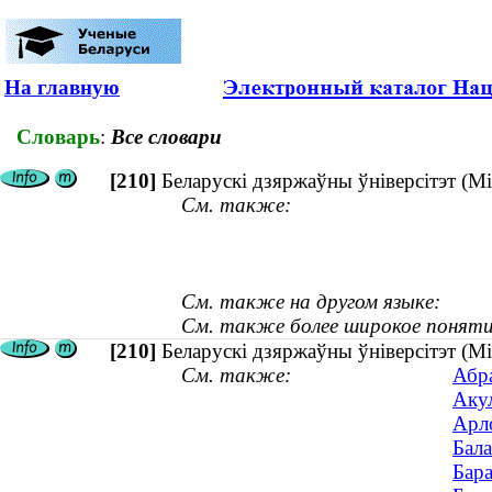
На главную
Словарь
:
Все словари
[210]
Беларускі дзяржаўны ўніверсітэт (Мі
См. также:
См. также на другом языке:
См. также более широкое поняти
[210]
Беларускі дзяржаўны ўніверсітэт (Мі
См. также:
Абра
Акул
Арло
Бала
Бара