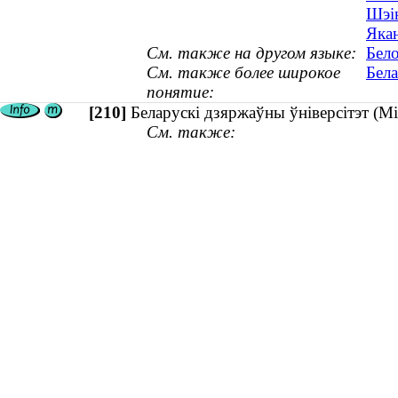
Шэін
Якан
См. также на другом языке:
Бело
См. также более широкое
Бела
понятие:
[210]
Беларускі дзяржаўны ўніверсітэт (М
См. также: