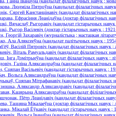
ва, Ганна Іванаўна (кандыдат філалагічных навук ; мова
кова, Людміла Пятроўна (кандыдат філалагічных навук 
нік, Сяргей Канстанцінавіч (кандыдат філалагічных нав
арава, Ефрасіння Леанідаўна (доктар філалагічных нав
цкі, Вячаслаў Рыгоравіч (кандыдат гістарычных навук 
цкі, Рыгор Васілевіч (доктар гістарычных навук ; 19
н, Георгій Захаравіч (журналістыка ; мастацкая літара
ко, Ала Аляксееўна (кандыдат палітычных навук ; 19
б'ёў, Васілій Пятровіч (кандыдат філалагічных навук ; 
евіч, Віталь Рамуальдавіч (кандыдат філалагічных на
, Інга Дзмітрыеўна (кандыдат філалагічных навук ; літ
довіч, Галіна Аляксандраўна (кандыдат філалагічных на
н, Сцяпан Васільевіч (кандыдат гістарычных навук ; 
ач, Вольга Аляксандраўна (кандыдат філалагічных наву
чыкаў, Сцяпан Мітрафанавіч (кандыдат філалагічных н
зюшка, Аляксандр Аляксандравіч (кандыдат філалагічн
авая, Кацярына Аляксандраўна (кандыдат філілагічных 
шчонак, Пётр Леанідавіч (кандыдат філалагічных навук
ева, Таццяна Мікалаеўна (доктар філалагічных навук ; л
анка, Мікалай Ёўкавіч (кандыдат гістарычных навук 
юкевіч, Вольга Іванаўна (кандыдат філалагічных навук 