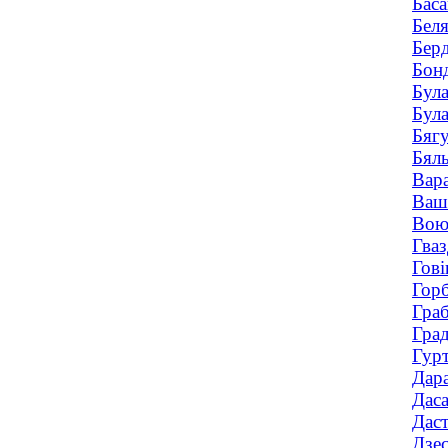
Баса
Беля
Берд
Бонд
Була
Була
Бягу
Бяль
Вара
Вашк
Воюш
Гваз
Гові
Горб
Граб
Град
Гурт
Дара
Даса
Даст
Дзес