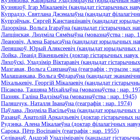
Кузняцова, Кацярына Уладзiмiраўна (юрыдычныя навук
Кузняцоў, Ігар Мікалаевіч (кандыдат гістарычных наву
Купрадзэ, Святлана Джэмалаўна (кандыдат філалагічны
Купрэйчык, Сяргей Канстанцінавіч (кандыдат юрыды
Лазоркіна, Вольга Ігараўна (кандыдат гістарычных нав
Лапцiнская, Людмiла Сямёнаўна (мовазнаўства ; нар. 
Леановiч, Алена Барысаўна (кандыдат юрыдычных наву
Лепяшкоў, Юрый Аляксеевiч (кандыдат юрыдычных на
Лойка, Леанід Вікенцьевіч (доктар гістарычных наву
Ляхоўскі, Уладзімір Віктаравіч (кандыдат гістарычны
Мазгавая, Вольга Сцяпанаўна (геаграфія ; турызм ; на
Малашанкава, Вольга Фёдараўна (кандыдат эканамічны
Міхалькевіч, Георгій Мікалаевіч (кандыдат гістарычн
Пiсакова, Таццяна Мiхайлаўна (мовазнаўства ; нар. 19
Пазняк, Галiна Вадзiмаўна (мовазнаўства ; нар. 1945)
Паляшчук, Наталля Іванаўна (геаграфія ; нар. 1974)
Паўлава, Людміла Васільеўна (кандыдат юрыдычных на
Разанаў, Анатолій Аркадзьевіч (доктар гістарычных на
Рудэнка, Алена Мікалаеўна (доктар філалагічных навук 
Сарока, Пётр Восіпавіч (геаграфія ; нар. 1955)
Селіванаў, Андрэй Уладзіміравіч (кандыдат гістарычны