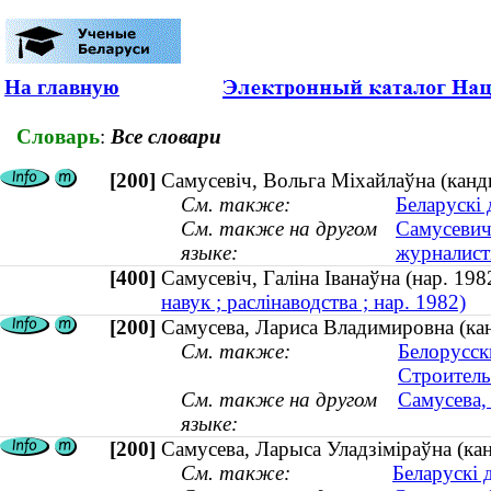
На главную
Словарь
:
Все словари
[200]
Самусевіч, Вольга Міхайлаўна (канды
См. также:
Беларускі 
См. также на другом
Самусевич
языке:
журналисти
[400]
Самусевіч, Галіна Іванаўна (нар. 1
навук ; раслінаводства ; нар. 1982)
[200]
Самусева, Лариса Владимировна (кан
См. также:
Белорусск
Строитель
См. также на другом
Самусева,
языке:
[200]
Самусева, Ларыса Уладзіміраўна (кан
См. также:
Беларускі 