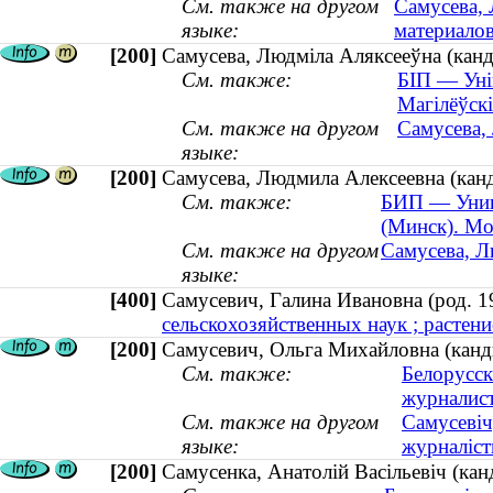
См. также на другом
Самусева, 
языке:
материалов
[200]
Самусева, Людміла Аляксееўна (канд
См. также:
БІП — Унів
Магілёўскі
См. также на другом
Самусева,
языке:
[200]
Самусева, Людмила Алексеевна (канд
См. также:
БИП — Унив
(Минск). Мо
См. также на другом
Самусева, Л
языке:
[400]
Самусевич, Галина Ивановна (род.
сельскохозяйственных наук ; растени
[200]
Самусевич, Ольга Михайловна (канди
См. также:
Белорусск
журналис
См. также на другом
Самусевіч
языке:
журналіст
[200]
Самусенка, Анатолій Васільевіч (кан