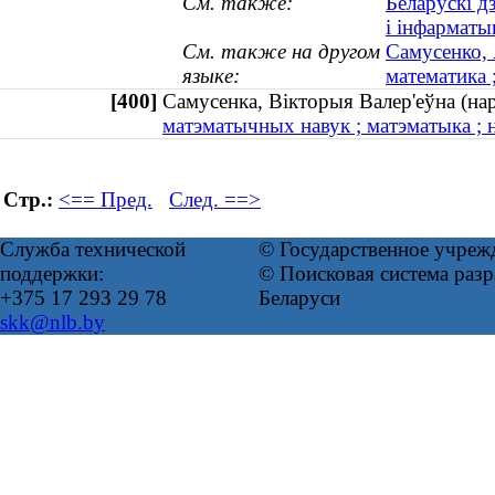
См. также:
Беларускі д
і інфарматы
См. также на другом
Самусенко, 
языке:
математика 
[400]
Самусенка, Вікторыя Валер'еўна (н
матэматычных навук ; матэматыка ; н
Стр.:
<== Пред.
След. ==>
Служба технической
© Государственное учреж
поддержки:
© Поисковая система ра
+375 17 293 29 78
Беларуси
skk@nlb.by