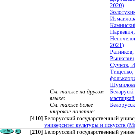
2020)
Золотухин
Измаилова
Каминский
Наркевич,
Непочелов
2021)
Ратников,
Рынкевич,
Сучков, И
Тищенко, 
фольклор
Шумилова,
См. также на другом
Беларускі
языке:
мастацкай
См. также более
Белорусск
широкое понятие:
[410]
Белорусский государственный унив
университет культуры и искусств (М
[210]
Белорусский государственный униве