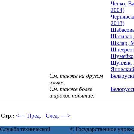
Чепко, В
2004)
Чернявск
2013)
Шабасова
Шатилло,
Шкляр, М
Шнеерсон
Шумейко,
Шупляк, 
Яновский
См. также на другом
Беларускі
языке:
См. также более
Белорусс
широкое понятие:
Стр.:
<== Пред.
След. ==>
Служба технической
© Государственное учреж