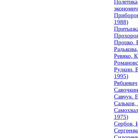
Полетика
экономич
Приборов
1988)
Притыцка
Прохоров
Процко, 
Радькова,
Ревяко, 
Романовс
Рудкин, 
1995)
Рябцевич
Савочкин
Савчук, Е
Сальков, 
Самохвал
1975)
Сербов, 
Сергеенко
Сидоренк