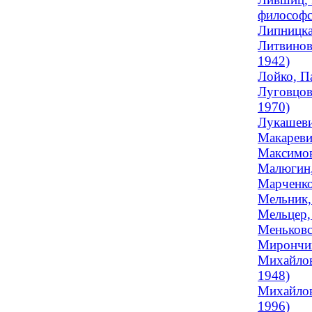
философс
Липницкая
Литвинов
1942)
Лойко, П
Луговцова
1970)
Лукашеви
Макаревич
Максимов
Малюгин,
Марченко
Мельник,
Мельцер,
Меньковс
Мирончик
Михайлов
1948)
Михайлов
1996)