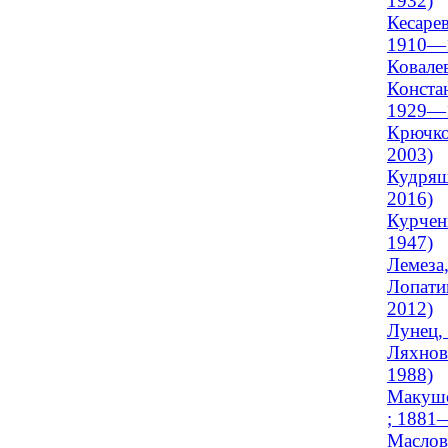
1932)
Кесарев
1910—
Ковалев
Конста
1929—
Крючко
2003)
Кудряш
2016)
Курчен
1947)
Лемеза,
Лопати
2012)
Лунец,
Ляхнов
1988)
Макушо
; 1881
Маслов