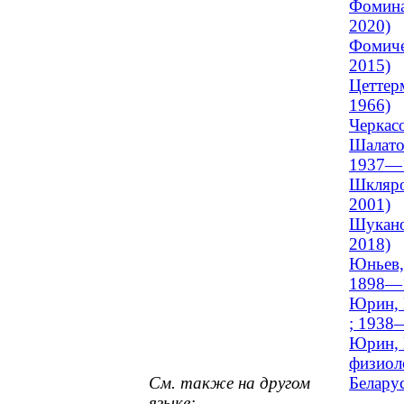
Фомина
2020)
Фомиче
2015)
Цеттер
1966)
Черкас
Шалато
1937—
Шкляро
2001)
Шукано
2018)
Юньев,
1898—1
Юрин, 
; 1938
Юрин, 
физиол
См. также на другом
Беларус
языке: