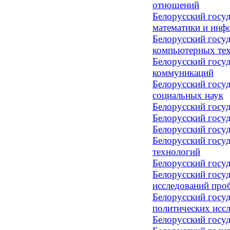
отношений
Белорусский госу
математики и инф
Белорусский госу
компьютерных те
Белорусский госу
коммуникаций
Белорусский госу
социальных наук
Белорусский госу
Белорусский госу
Белорусский госу
Белорусский госу
технологий
Белорусский госуд
Белорусский госу
исследований про
Белорусский госу
политических исс
Белорусский госу