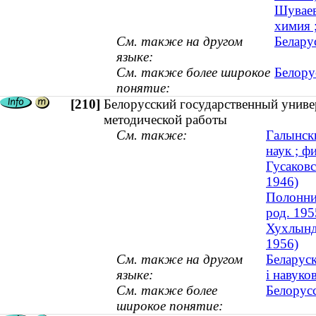
Шуваев
химия ;
См. также на другом
Белару
языке:
См. также более широкое
Белору
понятие:
[210]
Белорусский государственный универ
методической работы
См. также:
Галынск
наук ; ф
Гусаковс
1946)
Полонни
род. 195
Хухлынд
1956)
См. также на другом
Беларуск
языке:
і навуко
См. также более
Белорус
широкое понятие: