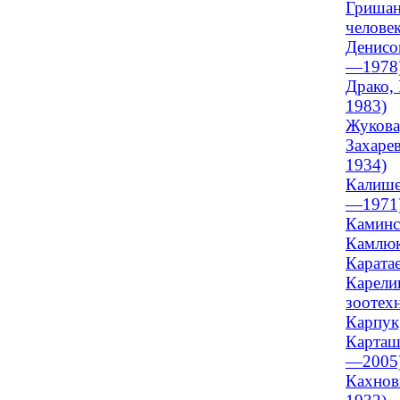
Гришан
челове
Денисов
—1978
Драко,
1983)
Жукова,
Захарев
1934)
Калише
—1971
Каминск
Камлюк
Карата
Карели
зоотех
Карпук
Карташ
—2005
Кахнов