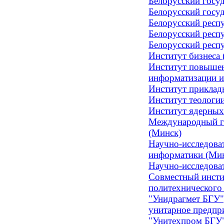
Белорусский госу
Белорусский госу
Белорусский респ
Белорусский респ
Белорусский респ
Институт бизнеса
Институт повышен
информатизации и
Институт приклад
Институт теологи
Институт ядерных
Международный го
(Минск)
Научно-исследова
информатики (Ми
Научно-исследова
Совместный инсти
политехнического
"Унидрагмет БГУ"
унитарное предпр
"Унитехпром БГУ"