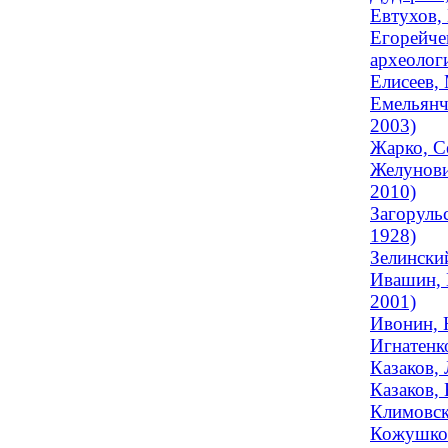
Евтухов, 
Егорейче
археолог
Елисеев,
Емельянч
2003)
Жарко, Се
Желунови
2010)
Загоруль
1928)
Зелински
Ивашин, 
2001)
Ивонин, 
Игнатенк
Казаков, 
Казаков,
Климовск
Кожушков