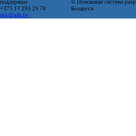
поддержки:
© Поисковая система ра
+375 17 293 29 78
Беларуси
skk@nlb.by