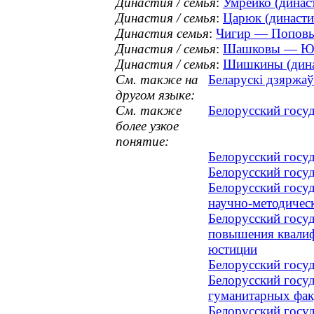
Династия / семья
:
Умрейко (династ
Династия / семья
:
Царюк (династия
Династия семья
:
Чигир — Поповы 
Династия / семья
:
Шашковы — Юрк
Династия / семья
:
Шишкины (динас
См. также на
Беларускі дзяржаў
другом языке:
См. также
Белорусский госуд
более узкое
понятие:
Белорусский госу
Белорусский госуд
Белорусский госуд
научно-методичес
Белорусский госуд
повышения квалиф
юстиции
Белорусский госу
Белорусский госуд
гуманитарных фак
Белорусский госуд