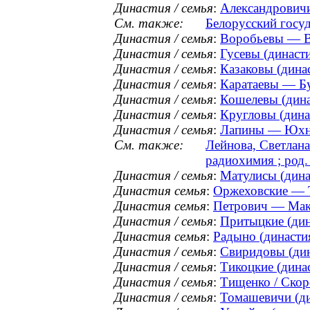
Династия / семья
:
Александровичи
См. также:
Белорусский госуд
Династия / семья
:
Воробьевы — В
Династия / семья
:
Гусевы (династи
Династия / семья
:
Казаковы (динас
Династия / семья
:
Каратаевы — Бу
Династия / семья
:
Кошелевы (дина
Династия / семья
:
Кругловы (динас
Династия / семья
:
Лапины — Юхнев
См. также:
Лейнова, Светлана
радиохимия ; род.
Династия / семья
:
Матулисы (динас
Династия семья
:
Оржеховские — Т
Династия семья
:
Петрович — Макс
Династия / семья
:
Притыцкие (дин
Династия семья
:
Радыно (династия
Династия / семья
:
Свиридовы (дин
Династия / семья
:
Тикоцкие (динас
Династия / семья
:
Тищенко / Скор
Династия / семья
:
Томашевичи (дин