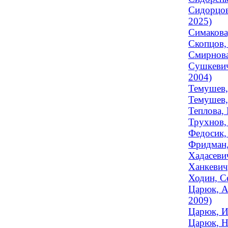
Сидорцов
2025)
Симакова,
Скопцов,
Смирнова
Сушкевич
2004)
Темушев,
Темушев,
Теплова, 
Трухнов,
Федосик,
Фридман,
Хадасевич
Ханкевич,
Ходин, Се
Царюк, А
2009)
Царюк, И
Царюк, Н