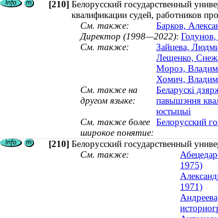
[210]
Белорусский государственный униве
квалификации судей, работников пр
См. также:
Барков, Алекса
Директор (1998—2022)
:
Годунов,
См. также:
Зайцева, Людми
Лещенко, Снежа
Мороз, Владими
Хомич, Владими
См. также на
Беларускі дзяр
другом языке:
павышэння квал
юстыцыі
См. также более
Белорусский го
широкое понятие:
[210]
Белорусский государственный униве
См. также:
Абецедар
1975)
Александр
1971)
Андреева
историогр