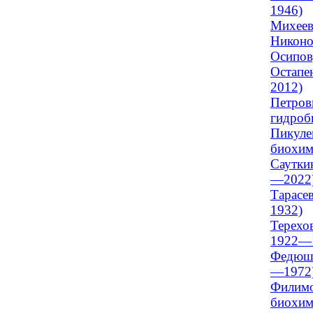
1946)
Михеев
Никоно
Осипов
Остапе
2012)
Петров
гидроб
Пикуле
биохим
Саутки
—2022
Тарасев
1932)
Терехов
1922—
Федюши
—1972
Филимо
биохими