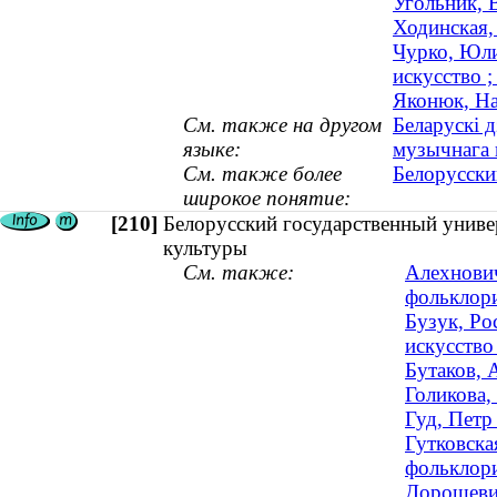
Угольник, 
Ходинская,
Чурко, Юли
искусство 
Яконюк, На
См. также на другом
Беларускі д
языке:
музычнага 
См. также более
Белорусски
широкое понятие:
[210]
Белорусский государственный универ
культуры
См. также:
Алехнович
фольклори
Бузук, Ро
искусство
Бутаков, 
Голикова,
Гуд, Петр
Гутковска
фольклори
Дорошевич