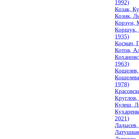
1992)
Козак, Ку
Козик, Л
Корзун, 
Коршук, 
1935)
Космач, П
Котов, А
Кохановс
1963)
Кошелев,
Кошелева
1978)
Красовск
Круглов,
Кулеш, Л
Кухаренк
2021)
Ладысев,
Латушкин
Лившиц, 