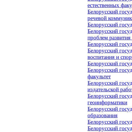
естественных факу
Белорусский госуд
речевой коммуни
Белорусский госу
Белорусский госуд
проблем развития
Белорусский госу
Белорусский госу
воспитания и спор
Белорусский госу
Белорусский госу
факультет
Белорусский госу
издательской раб
Белорусский госуд
геоинформатики
Белорусский госуд
образования
Белорусский госу
Белорусский госу