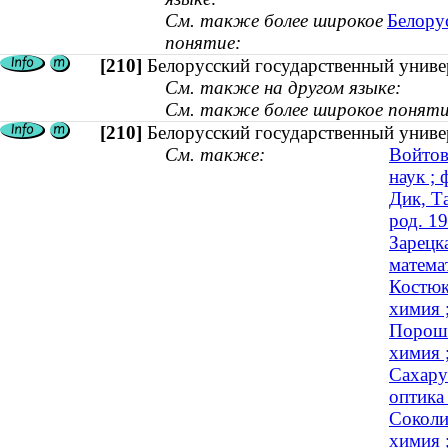
См. также более широкое
Белору
понятие:
[210]
Белорусский государственный униве
См. также на другом языке:
См. также более широкое поняти
[210]
Белорусский государственный универ
См. также:
Войтов
наук ; 
Дик, Т
род. 1
Зарецк
математ
Костюк
химия ;
Порошк
химия ;
Сахару
оптика 
Соколи
химия ;