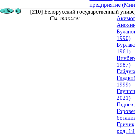
предприятие (Мин
[210]
Белорусский государственный униве
См. также:
Акимов
Анохина
Булано
1990)
Бурлако
1961)
Винбер
1987)
Гайдук
Гладки
1999)
Глушен
2021)
Годнев
Горове
ботаник
Гричик,
род. 19