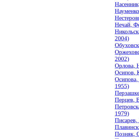
Насенник,
Науменко
Нестеров
Нечай, Ф
Никольск
2004)
Обуховск
Оржеховс
2002)
Орлова, Н
Осипов, 
Осипова,
1955)
Перзашкев
Перцев, 
Петровск
1979)
Писарев,
Плавинск
Позняк, 