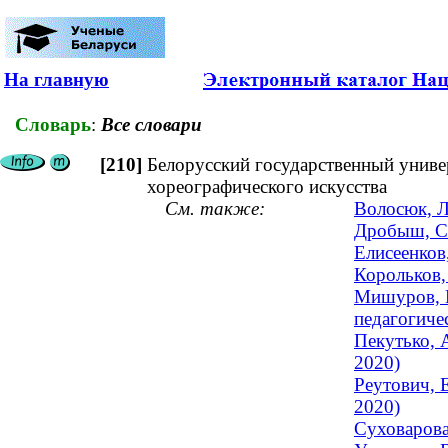
На главную
Словарь
:
Все словари
[210]
Белорусский государственный универ
хореографического искусства
См. также:
Волосюк, Л
Дробыш, Ст
Елисеенков
Корольков,
Мишуров, Г
педагогиче
Пекутько, 
2020)
Реутович, 
2020)
Суховарова