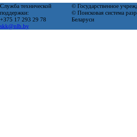
Служба технической
© Государственное учреж
поддержки:
© Поисковая система ра
+375 17 293 29 78
Беларуси
skk@nlb.by