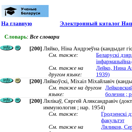
На главную
Словарь
:
Все словари
[200]
Ляйко, Ніна Андрэеўна (кандыдат гіс
См. также:
Беларускі дзяр
інфармацыйна
См. также на
Лейко, Нина Ан
другом языке:
1939)
[200]
Ляйкоўскі, Міхаіл Міхайлавіч (канд
См. также на другом
Лейковский
языке:
болезни ; р
[200]
Лялікаў, Сяргей Аляксандравіч (док
иммунология ; нар. 1954)
См. также:
Гродзенскі 
факультэт
См. также на
Ляликов, Се