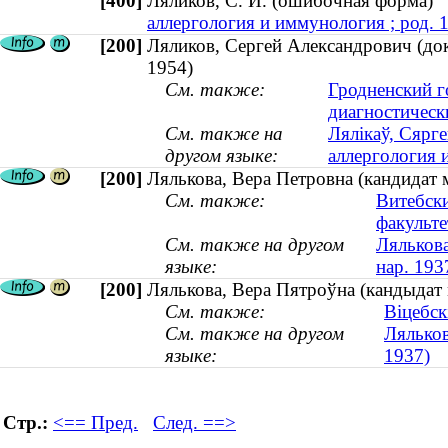
[400]
Ляликов, С. И. (ошибочная форма
аллергология и иммунология ; род. 
[200]
Ляликов, Сергей Александрович (док
1954)
См. также:
Гродненский г
диагностическ
См. также на
Лялікаў, Сярг
другом языке:
аллергология 
[200]
Лялькова, Вера Петровна (кандидат м
См. также:
Витебск
факульте
См. также на другом
Лялькова
языке:
нар. 193
[200]
Лялькова, Вера Пятроўна (кандыдат 
См. также:
Віцебск
См. также на другом
Ляльков
языке:
1937)
Стр.:
<== Пред.
След. ==>