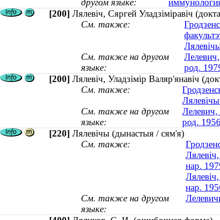
другом языке:
иммунология 
[200]
Лялевіч, Сяргей Уладзіміравіч (докта
См. также:
Гродзенс
факультэ
Лялевічы
См. также на другом
Лелевич,
языке:
род. 197
[200]
Лялевіч, Уладзімір Валяр'янавіч (док
См. также:
Гродзенск
Лялевічы 
См. также на другом
Лелевич,
языке:
род. 1956
[220]
Лялевічы (дынастыя / сям'я)
См. также:
Гродзен
Лялевіч,
нар. 197
Лялевіч,
нар. 195
См. также на другом
Лелевичи
языке: