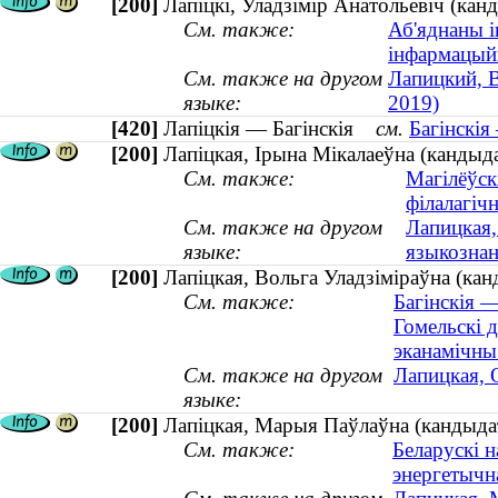
[200]
Лапіцкі, Уладзімір Анатольевіч (ка
См. также:
Аб'яднаны і
інфармацый
См. также на другом
Лапицкий, 
языке:
2019)
[420]
Лапіцкія — Багінскія
см.
Багінскія
[200]
Лапіцкая, Ірына Мікалаеўна (кандыда
См. также:
Магілёўск
філалагіч
См. также на другом
Лапицкая,
языке:
языкознан
[200]
Лапіцкая, Вольга Уладзіміраўна (кан
См. также:
Багінскія —
Гомельскі д
эканамічны
См. также на другом
Лапицкая, 
языке:
[200]
Лапіцкая, Марыя Паўлаўна (кандыдат
См. также:
Беларускі н
энергетычн