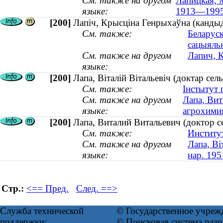
См. также на другом
Лапицкая, М
языке:
1913—1995
[200]
Лапіч, Крысціна Генрыхаўна (кандыд
См. также:
Беларуск
сацыяль
См. также на другом
Лапич, 
языке:
[200]
Лапа, Віталій Вітальевіч (доктар сел
См. также:
Інстытут 
См. также на другом
Лапа, Вит
языке:
агрохимия
[200]
Лапа, Виталий Витальевич (доктор с
См. также:
Институ
См. также на другом
Лапа, Ві
языке:
нар. 195
Стр.:
<== Пред.
След. ==>
Служба технической
© Государственное учреж
поддержки:
© Поисковая система ра