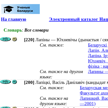
На главную
Словарь
:
Все словари
[220]
Лапіны — Юхневічы (дынастыя / сям
См. также:
Беларускі
Лапін, Ал
Лапіна, І
Юхневiч, 
фізіка ; н
См. также на другом
Лапины — 
языке:
[200]
Лапіцкі, Васіль Данілавіч (кандыдат
См. также:
Беларуская ме
Факультэт ахо
См. также на
Лапицкий, Вас
другом языке:
—2001)