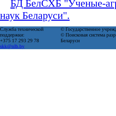
БД БелСХБ "Ученые-аг
наук Беларуси".
Служба технической
© Государственное учреж
поддержки:
© Поисковая система ра
+375 17 293 29 78
Беларуси
skk@nlb.by