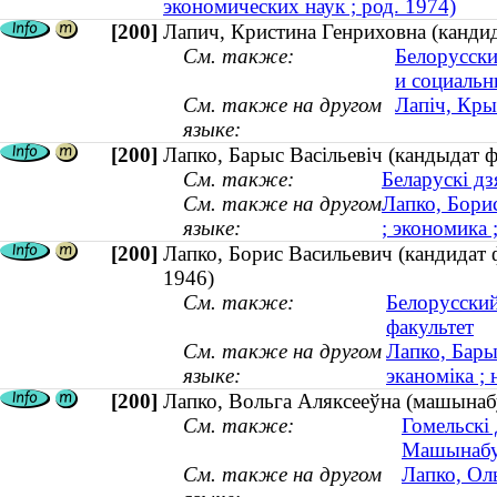
экономических наук ; род. 1974)
[200]
Лапич, Кристина Генриховна (канди
См. также:
Белорусски
и социальн
См. также на другом
Лапіч, Кры
языке:
[200]
Лапко, Барыс Васiльевіч (кандыдат ф
См. также:
Беларускі дз
См. также на другом
Лапко, Бори
языке:
; экономика 
[200]
Лапко, Борис Васильевич (кандидат ф
1946)
См. также:
Белорусский
факультет
См. также на другом
Лапко, Бары
языке:
эканоміка ; 
[200]
Лапко, Вольга Аляксееўна (машынабу
См. также:
Гомельскі 
Машынабу
См. также на другом
Лапко, Ол