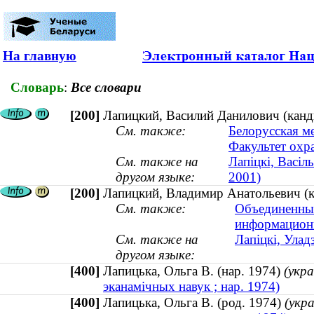
На главную
Словарь
:
Все словари
[200]
Лапицкий, Василий Данилович (канд
См. также:
Белорусская м
Факультет охра
См. также на
Лапіцкі, Васіл
другом языке:
2001)
[200]
Лапицкий, Владимир Анатольевич (к
См. также:
Объединенный
информационн
См. также на
Лапіцкі, Улад
другом языке:
[400]
Лапицька, Ольга В. (нар. 1974)
(укр
эканамічных навук ; нар. 1974)
[400]
Лапицька, Ольга В. (род. 1974)
(укр