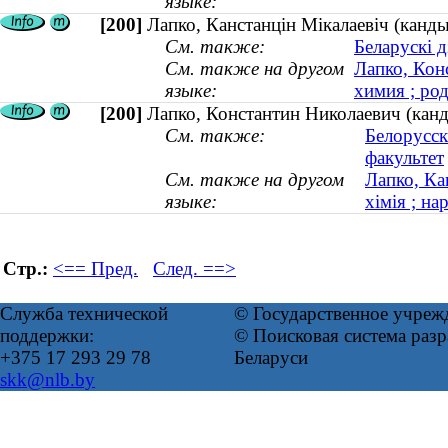
языке:
[200]
Лапко, Канстанцiн Мiкалаевiч (кандыд
См. также:
Беларускі 
См. также на другом
Лапко, Кон
языке:
химия ; род
[200]
Лапко, Константин Николаевич (канд
См. также:
Белорусск
факультет
См. также на другом
Лапко, Ка
языке:
хімія ; на
Стр.:
<== Пред.
След. ==>
Служба технической
© Государственное учреж
поддержки:
© Поисковая система ра
+375 17 293 29 78
Беларуси
skk@nlb.by