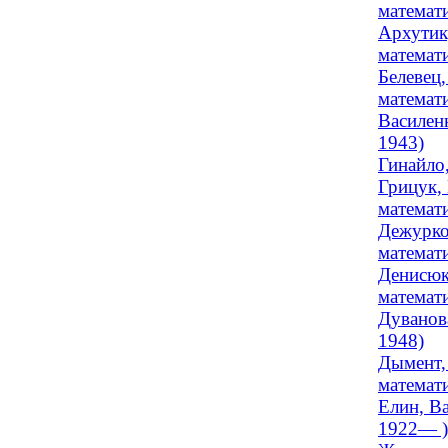
математи
Архутик
математи
Белевец,
математи
Василенк
1943)
Гинайло,
Грицук, 
математи
Дежурко
математи
Денисюк
математи
Дуванова
1948)
Дымент,
математ
Елин, Ва
1922— )