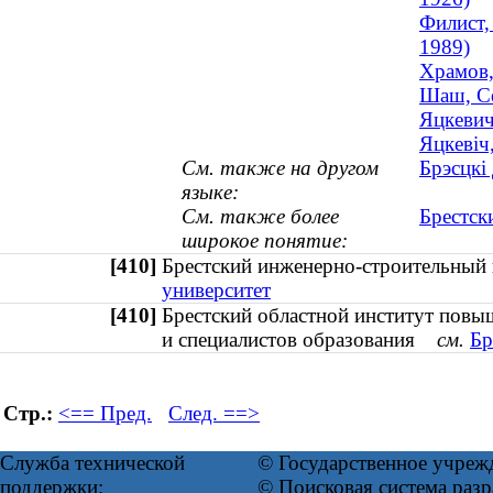
Филист,
1989)
Храмов,
Шаш, Се
Яцкевич
Яцкевіч
См. также на другом
Брэсцкі
языке:
См. также более
Брестск
широкое понятие:
[410]
Брестский инженерно-строительны
университет
[410]
Брестский областной институт повы
и специалистов образования
см.
Бр
Стр.:
<== Пред.
След. ==>
Служба технической
© Государственное учреж
поддержки:
© Поисковая система ра