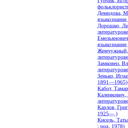
Гунчик, Иго
фольклористи
Демидова, М
языкознание
Дорошко, Ли
литературове
Емельянович
языкознание 
Жемчужный, 
литературов
Замковец, Вл
литературове
Зенько, Игна
1891—1965)
Кабот, Тамар
Каленкович, 
литературов
Карлов, Григ
1925— )
Кисель, Тать
; род. 1978)