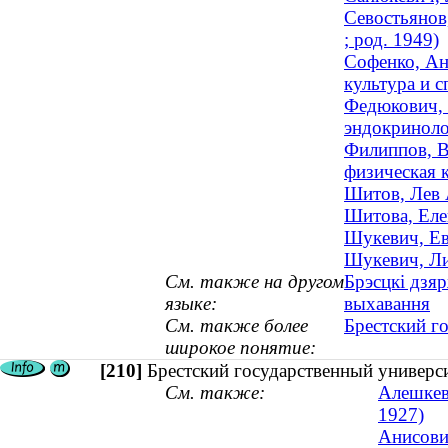
Севостьянов
; род. 1949)
Софенко, Ан
культура и с
Федюкович, 
эндокринолог
Филиппов, В
физическая к
Шитов, Лев 
Шитова, Еле
Шукевич, Ев
Шукевич, Ли
См. также на другом
Брэсцкі дзяр
языке:
выхавання
См. также более
Брестский г
широкое понятие:
[210]
Брестский государственный универс
См. также:
Алешкеви
1927)
Анисови