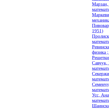
Марзан,
математи
Маркеви
механика
Пивовару
1951)
Пролиск
математи
Ревинск
физика 
Решеткин
Савчук,
математи
Секержи
математ
Семенчу
математи
Усс, Ана
математи
Шаински