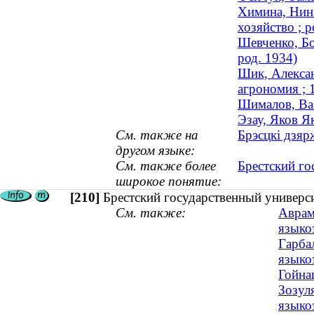
Химина, Нина
хозяйство ; р
Шевченко, Бо
род. 1934)
Шик, Алексан
агрономия ; 
Шималов, Ва
Эзау, Яков Я
См. также на
Брэсцкі дзяр
другом языке:
См. также более
Брестский го
широкое понятие:
[210]
Брестский государственный универс
См. также:
Аврам
языкоз
Гарба
языкоз
Гойна
Зозул
языкоз