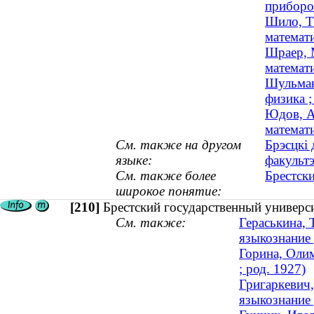
приборос
Шило, Т
математи
Шраер, 
математи
Шульман
физика ;
Юдов, А
математи
См. также на другом
Брэсцкі 
языке:
факульт
См. также более
Брестск
широкое понятие:
[210]
Брестский государственный универс
См. также:
Гераськина, 
языкознание 
Горина, Олим
; род. 1927)
Григаркевич,
языкознание 