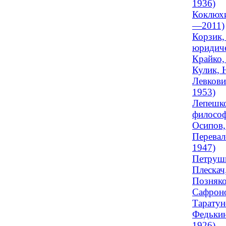
1936)
Коклюхи
—2011)
Корзик,
юридиче
Крайко,
Кулик, 
Левкови
1953)
Лепешко
философ
Осипов,
Перевал
1947)
Петрушк
Плескач
Позняко
Сафроно
Таратун
Федькин
1926)