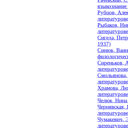
языкознание 
Рубцов, Алек
литературов
Рыбаков, Ник
литературове
Сигеда, Петр
1937)
Синюк, Ваина
филологичес
Сиреньков, А
литературове
Смольянова, 
литературове
Храмова, Лю
литературов
Челюк, Нина 
Чернявская, 
литературов
Чумакевич, Э
литературове