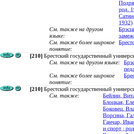
Подря
род. 1
Сатин
1932)
См. также на другом
Брэсц
языке:
замеж
См. также более широкое
Брест
понятие:
[210]
Брестский государственный универс
См. также на другом языке:
Брэ
педа
См. также более широкое
Бре
понятие:
[210]
Брестский государственный универс
См. также:
Бейлин, Вита
Блоцкая, Еле
Боковец, Вл
Ворсина, Га
Ганчар, Иван
и спорт ; ро