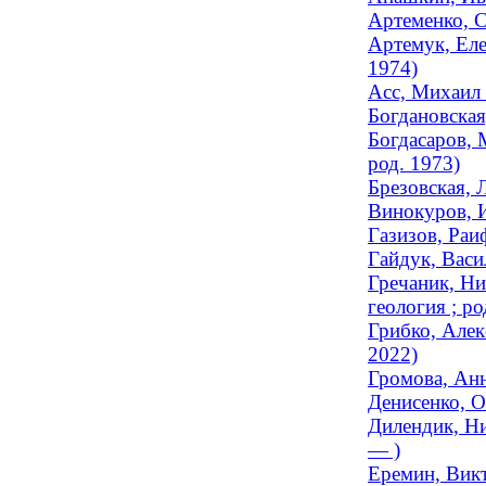
Артеменко, С
Артемук, Еле
1974)
Асс, Михаил 
Богдановская
Богдасаров, 
род. 1973)
Брезовская, 
Винокуров, И
Газизов, Раи
Гайдук, Васи
Гречаник, Ни
геология ; ро
Грибко, Алек
2022)
Громова, Анн
Денисенко, О
Дилендик, Ни
— )
Еремин, Вик