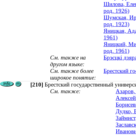
Шилова, Елен
род. 1926)
Шумская, Ири
род. 1923)
Яницкая, Ада
1961)
Яницкий, Мих
род. 1961)
См. также на
Брэсцкі дзяр
другом языке:
См. также более
Брестский г
широкое понятие:
[210]
Брестский государственный универс
См. также:
Азаров,
Алексей
Борисев
Дудко, 
Займист
Заславс
Иванови