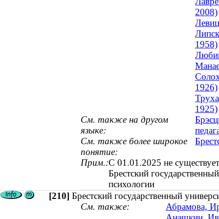
Лавре
2008)
Левиц
Липск
1958)
Любин
Манае
Солох
1926)
Труха
1925)
См. также на другом
Брэсц
языке:
педаг
См. также более широкое
Брест
понятие:
Прим.:
С 01.01.2025 не существует
Брестский государственный
психологии
[210]
Брестский государственный универси
См. также:
Абрамова, Ир
Анашкин, Ива