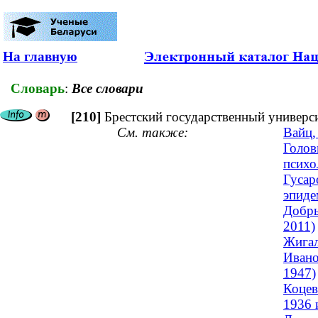
На главную
Словарь
:
Все словари
[210]
Брестский государственный универс
См. также:
Вайц,
Голов
психо
Гусар
эпиде
Добры
2011)
Жигал
Ивано
1947)
Коцев
1936 