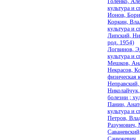
Голенко, Але
культура и с
Ионов, Борис
Коркин, Вла
культура и 
Липский, Ни
род. 1954)
Логвинов, Э
культура и с
Мешков, Ана
Некрасов, К
физическая к
Неправский,
Николайчук,
болезни ; х
Панин, Анат
культура и с
Петров, Вла
Разумович, 
Саваневский
Санюкевич, 