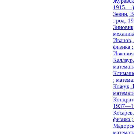
Журавск
1915— )
Зевин, В
; род. 1
Зиновик
механика
Иванов,
физика 
Ивкович,
Каллаур
математи
Климаше
; матема
Кожух, 
математи
Кондрате
1937—1
Косарев
физика 
Мадорск
математи