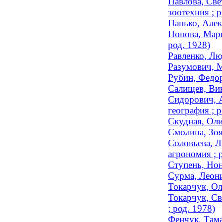
Павлова, Све
зоотехния ; р
Панько, Алек
Попова, Мари
род. 1928)
Равленко, Лю
Разумович, М
Рубин, Федор
Салищев, Вик
Сидорович, А
география ; р
Скудная, Оли
Смолина, Зоя
Соловьева, Л
агрономия ; 
Ступень, Нон
Сурма, Леони
Токарчук, Ол
Токарчук, Св
; род. 1978)
Фенчук, Тама