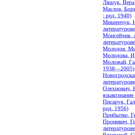
Ляшук, Вера 
Маслов, Бори
; род. 1940)
Мищенчук, Н
литературове
Моисейчик, 
литературов
Молодов, Мих
Молодова, И
Моложай, Гал
1938—2005)
Новогродская
литературове
Олехнович, Н
языкознание 
Писарук, Гал
род. 1956)
Прибытко, Ге
Проневич, Ге
литературове
Рачевский, С