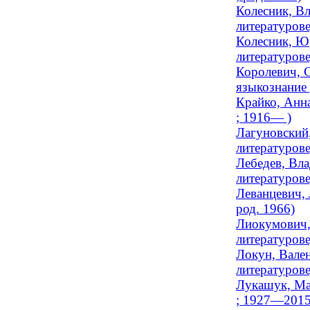
Колесник, Вл
литературове
Колесник, Ю
литературове
Королевич, С
языкознание 
Крайко, Анна
; 1916— )
Лагуновский
литературове
Лебедев, Вл
литературове
Леванцевич, 
род. 1966)
Лиокумович,
литературове
Локун, Вален
литературове
Лукашук, Ма
; 1927—2015