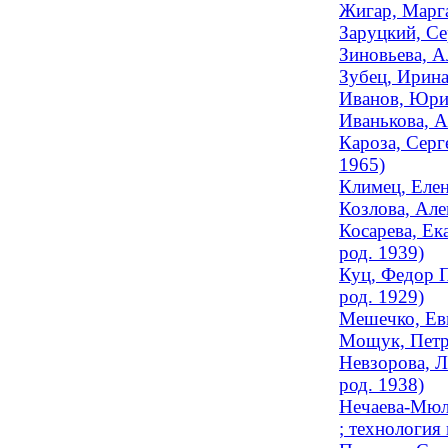
Жигар, Марг
Заруцкий, Се
Зиновьева, А
Зубец, Ирина
Иванов, Юри
Иванькова, А
Кароза, Серг
1965)
Климец, Елен
Козлова, Але
Косарева, Ек
род. 1939)
Куц, Федор П
род. 1929)
Мешечко, Евг
Мощук, Петр 
Невзорова, Л
род. 1938)
Нечаева-Мюлл
; технология