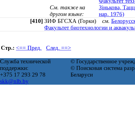
Факультет тех
См. также на
Зінькова, Тацц
другом языке:
нар. 1976)
[410]
ЗИФ БГСХА (Горки)
см.
Белорусск
Факультет биотехнологии и аквакул
Стр.:
<== Пред.
След. ==>
Служба технической
© Государственное учреж
поддержки:
© Поисковая система ра
+375 17 293 29 78
Беларуси
skk@nlb.by