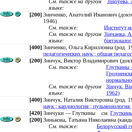
См. также на другом
Зіноўева,
языке:
[200]
Зинченко, Анатолий Иванович (докто
1946)
См. также:
Институт м
См. также на другом
Зінчанка, А
языке:
біятэхналог
[400]
Зинченко, Ольга Кирилловна (род.
педагогических наук ; общая педагог
[200]
Зинчук, Виктор Владимирович (докто
См. также:
Глуткины 
Гродненск
нормально
См. также на другом
Зінчук, Ві
языке:
1962)
[400]
Зинчук, Наталия Викторовна (род.
наук ; кардиология ; пульмонология 
[420]
Зинчуки — Глуткины
см.
Глуткины
[200]
Зинькова, Татьяна Николаевна (канди
См. также:
Белорусский г