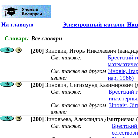
На главную
Словарь
:
Все словари
[200]
Зиновик, Игорь Николаевич (кандида
См. также:
Брестский 
математичес
См. также на другом
Зіновік, Іг
языке:
нар. 1966)
[200]
Зинович, Сигизмунд Казимирович (д
См. также:
Брестский 
инженерных
См. также на другом
Зіновіч, Зі
языке:
[200]
Зиновьева, Александра Дмитриевна (
См. также:
Брестский
естествоз