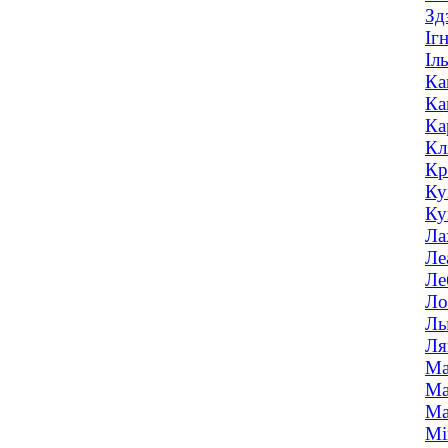
Зд
Іг
Іл
Ка
Ка
Ка
Кл
Кр
Ку
Ку
Ла
Ле
Ле
Ло
Лы
Ля
Ма
Ма
Ма
Мі