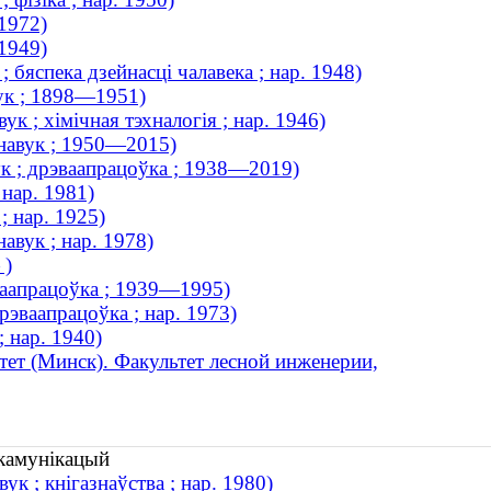
 1972)
 1949)
 бяспека дзейнасці чалавека ; нар. 1948)
вук ; 1898—1951)
к ; хімічная тэхналогія ; нар. 1946)
навук ; 1950—2015)
к ; дрэваапрацоўка ; 1938—2019)
 нар. 1981)
; нар. 1925)
авук ; нар. 1978)
 )
эваапрацоўка ; 1939—1995)
рэваапрацоўка ; нар. 1973)
 нар. 1940)
ет (Минск). Факультет лесной инженерии,
якамунікацый
к ; кнігазнаўства ; нар. 1980)