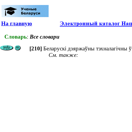
На главную
Словарь
:
Все словари
[210]
Беларускі дзяржаўны тэхналагічны ў
См. также: