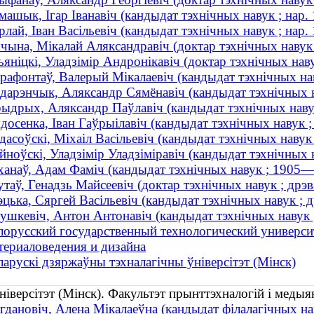
машык, Ігар Іванавіч (кандыдат тэхнічных навук ; нар.
рлай, Іван Васільевіч (кандыдат тэхнічных навук ; нар.
чына, Мікалай Аляксандравіч (доктар тэхнічных навук ;
ьяніцкі, Уладзімір Андронікавіч (доктар тэхнічных на
рафонтаў, Валерый Мікалаевіч (кандыдат тэхнічных наву
дарэнчык, Аляксандр Сямёнавіч (кандыдат тэхнічных 
ыдрых, Аляксандр Паўлавіч (кандыдат тэхнічных наву
досенка, Іван Гаўрыілавіч (кандыдат тэхнічных навук ;
дасоўскі, Міхаіл Васільевіч (кандыдат тэхнічных навук 
йноўскі, Уладзімір Уладзіміравіч (кандыдат тэхнічных н
ханаў, Адам Фаміч (кандыдат тэхнічных навук ; 1905—
таў, Генадзь Майсеевіч (доктар тэхнічных навук ; др
цька, Сяргей Васільевіч (кандыдат тэхнічных навук ; д
ушкевіч, Антон Антонавіч (кандыдат тэхнічных навук ;
лорусский государственный технологический университ
териаловедения и дизайна
ларускі дзяржаўны тэхналагічны ўніверсітэт (Мінск)
ніверсітэт (Мінск). Факультэт прынттэхналогій і меды
гдановіч, Алена Мікалаеўна (кандыдат філалагічных наву