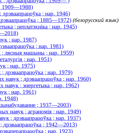
к ; дрэваапрацоўка ; 1909— )
 ; 1909—1988)
; дрэваапрацоўка ; нар. 1946)
 дрэваапрацоўка ; 1885—1972)
(белорусский язык)
тыка ; цеплатэхніка ; нар. 1945)
5—2018)
ук ; нар. 1987)
рэваапрацоўка ; нар. 1981)
 ; лясныя машыны ; нар. 1959)
еталургія ; нар. 1951)
к ; нар. 1975)
; дрэваапрацоўка ; нар. 1979)
 навук ; дрэваапрацоўка ; нар. 1960)
 навук ; энергетыка ; нар. 1962)
ук ; нар. 1961)
р. 1948)
машынабудаванне ; 1937—2003)
х навук ; аграномія ; нар. 1949)
ук ; дрэваапрацоўка ; нар. 1937)
 ; дрэваапрацоўка ; 1942—2013)
дрэваперапрацоўка ; нар. 1923)