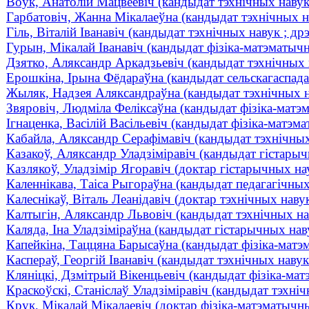
Воўк, Анатолій Мацвеевіч (кандыдат тэхнічных навук ;
Гарбатовіч, Жанна Мікалаеўна (кандыдат тэхнічных нав
Гіль, Віталій Іванавіч (кандыдат тэхнічных навук ; др
Гурын, Мікалай Іванавіч (кандыдат фізіка-матэматычны
Дзятко, Аляксандр Аркадзьевіч (кандыдат тэхнічных н
Ерошкіна, Ірына Фёдараўна (кандыдат сельскагаспадар
Жыляк, Надзея Аляксандраўна (кандыдат тэхнічных нав
Звяровіч, Людміла Феліксаўна (кандыдат фізіка-матэм
Ігнаценка, Васілій Васільевіч (кандыдат фізіка-матэм
Кабайла, Аляксандр Серафімавіч (кандыдат тэхнічных
Казакоў, Аляксандр Уладзіміравіч (кандыдат гістарыч
Казлякоў, Уладзімір Ягоравіч (доктар гістарычных н
Каленнікава, Таіса Рыгораўна (кандыдат педагагічных 
Калеснікаў, Віталь Леанідавіч (доктар тэхнічных нав
Калтыгін, Аляксандр Львовіч (кандыдат тэхнічных наву
Каляда, Іна Уладзіміраўна (кандыдат гістарычных наву
Капейкіна, Таццяна Барысаўна (кандыдат фізіка-матэм
Каспераў, Георгій Іванавіч (кандыдат тэхнічных навук 
Кляніцкі, Дзмітрый Вікенцьевіч (кандыдат фізіка-матэ
Краскоўскі, Станіслаў Уладзіміравіч (кандыдат тэхніч
Крук, Мікалай Мікалаевіч (доктар фізіка-матэматычных