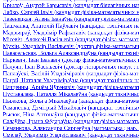
Крылоў, Андрэй Барысавіч (кандыдат біялагічных навук
Лабко, Сяргей Ільіч (кандыдат фізіка-матэматычных н
Лавенецкая, Алена Іванаўна (кандыдат фізіка-матэмат
Лашчанка, Анатолій Паўлавіч (кандыдат тэхнічных нав
Мадзьяраў, Уладзімір Рафкатавіч (кандыдат фізіка-мат
Місевіч, Аляксей Васільевіч (кандыдат фізіка-матэматы
Мухін, Уладзімір Васільевіч (доктар фізіка-матэматыч
Навасельская, Вольга Аляксандраўна (кандыдат тэхніч
Наркевіч, Іван Іванавіч (доктар фізіка-матэматычных на
Палуян, Іван Васільевіч (доктар гістарычных навук ; 
Паплаўскі, Васілій Уладзіміравіч (кандыдат фізіка-мат
Пацэй, Наталля Уладзіміраўна (кандыдат тэхнічных нав
Пачценны, Арцём Яўгенавіч (кандыдат фізіка-матэматы
Пуставалава, Наталля Мікалаеўна (кандыдат тэхнічных
Пыжкова, Вольга Мікалаеўна (кандыдат фізіка-матэма
Раманенка, Дзмітрый Міхайлавіч (кандыдат тэхнічных 
Рысюк, Ніна Антонаўна (кандыдат фізіка-матэматычны
Салаўёва, Ірына Фёдараўна (кандыдат фізіка-матэматы
Семянкова, Аляксандра Сяргееўна (матэматыка ; нар.
Смелаў, Уладзімір Уладзіслававіч (кандыдат тэхнічных