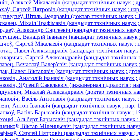
нін, Аляксей Мікалаевіч (кандыдат тэхнічных навук ; 
хаў, Сяргей Пятровіч (кандыдат тэхнічных навук ; нар
дзведзеў, Віталь Фёдаравіч (доктар тэхнічных навук 
скавец, Міхаіл Трафімавіч (кандыдат тэхнічных навук ; 
рдаеў, Аляксандр Сяргеевіч (кандыдат тэхнічных навук 
стушэні, Ванадзій Іванавіч (кандыдат тэхнічных навук
шчоў, Сяргей Мікалаевіч (кандыдат тэхнічных навук ; н
отас, Павел Аляксандравіч (кандыдат тэхнічных навук ;
охарчык, Сяргей Аляксандравіч (кандыдат тэхнічных на
павец, Вячаслаў Валер'евіч (кандыдат тэхнічных навук ;
дак, Павел Вiктаравiч (кандыдат тэхнічных навук ; дрэв
нковіч, Анатолій Іванавіч (кандыдат тэхнічных навук 
нковіч, Яўгеній Савельевіч (інжынерная гідралогія ; на
ідуновіч, Мікалай Аляксандравіч (доктар тэхнічных наву
мановіч, Васіль Антонавіч (кандыдат тэхнічных навук 
еян, Антон Іванавіч (кандыдат тэхнічных навук ; нар. 
апкоў, Васіль Барысавіч (кандыдат тэхнічных навук ;
хоцкі, Альберт Барысавіч (кандыдат тэхнічных навук ; 
цянкоў, Віктар МІленцьевіч (кандыдат тэхнічных навук
афімаў, Сяргей Пятровіч (кандыдат тэхнічных навук ; д
ыфанаў, Аляксандр Георгіевіч (доктар тэхнічных навук ;