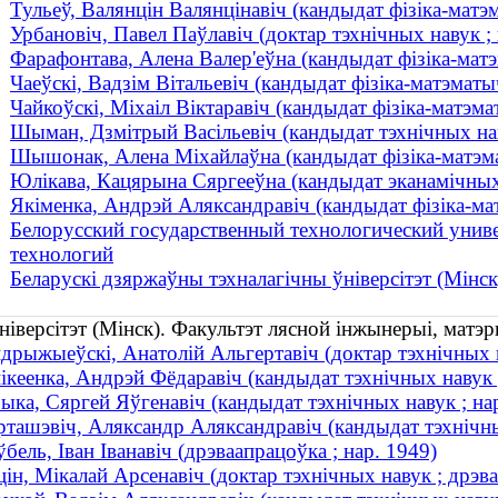
Тульеў, Валянцін Валянцінавіч (кандыдат фізіка-матэм
Урбановіч, Павел Паўлавіч (доктар тэхнічных навук ; 
Фарафонтава, Алена Валер'еўна (кандыдат фізіка-матэм
Чаеўскі, Вадзім Вітальевіч (кандыдат фізіка-матэматыч
Чайкоўскі, Міхаіл Віктаравіч (кандыдат фізіка-матэма
Шыман, Дзмітрый Васільевіч (кандыдат тэхнічных нав
Шышонак, Алена Міхайлаўна (кандыдат фізіка-матэмат
Юлікава, Кацярына Сяргееўна (кандыдат эканамічных 
Якіменка, Андрэй Аляксандравіч (кандыдат фізіка-ма
Белорусский государственный технологический унив
технологий
Беларускі дзяржаўны тэхналагічны ўніверсітэт (Мінск
ніверсітэт (Мінск). Факультэт лясной інжынерыі, матэр
дрыжыеўскі, Анатолій Альгертавіч (доктар тэхнічных н
ікеенка, Андрэй Фёдаравіч (кандыдат тэхнічных навук ;
ыка, Сяргей Яўгенавіч (кандыдат тэхнічных навук ; на
рташэвіч, Аляксандр Аляксандравіч (кандыдат тэхнічн
ўбель, Іван Іванавіч (дрэваапрацоўка ; нар. 1949)
цін, Мікалай Арсенавіч (доктар тэхнічных навук ; дрэ