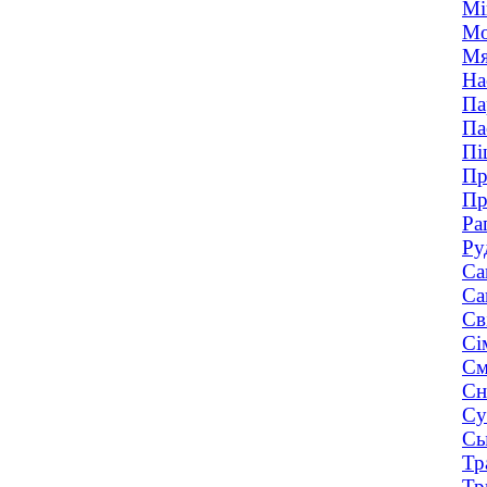
Мі
Мо
Мя
На
Па
Па
Пі
Пр
Пр
Ра
Ру
Са
Са
Св
Сі
См
Сн
Су
Сы
Тр
Тр