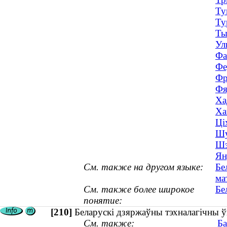
Ту
Ту
Ты
Ул
Фа
Фе
Фр
Фя
Ха
Ха
Ці
Шу
Шэ
Ян
См. также на другом языке:
Бе
ма
См. также более широкое
Бе
понятие:
[210]
Беларускі дзяржаўны тэхналагічны ў
См. также:
Ба