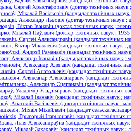
рукоў, Вадзім Аляксандравіч (кандыдат тэхнічных наву
дыка, Сяргей Хрыстафоравіч (доктар тэхнічных навук
рносаў, Мікалай Васільевіч (кандыдат тэхнічных навук 
ршацкі, Аляксандр Львовіч (доктар тэхнічных навук ;
лодзін, Віктар Іванавіч (доктар тэхнічных навук ; энерге
рко, Мікалай Паўлавіч (доктар тэхнічных навук ; 193
лякевіч, Сяргей Аляксандравіч (кандыдат тэхнічных нав
ранін, Віктар Мікалаевіч (кандыдат тэхнічных навук ; д
раноўскі, Андрэй Раманавіч (кандыдат тэхнічных навук
раст, Аляксандр Іванавіч (кандыдат тэхнічных навук ; м
рмановіч, Аляксандр Алегавіч (кандыдат тэхнічных наву
ыневіч, Сяргей Анатольевіч (кандыдат тэхнічных навук 
ышкевіч, Аляксандр Аляксандравіч (кандыдат тэхнічных
мітрычэнка, Аляксандр Сцяпанавіч (кандыдат тэхнічных
дараў, Уладзімір Уладзіміравіч (кандыдат тэхнічных нав
ркоў, Мікалай Іванавіч (кандыдат тэхнічных навук ; на
каў, Анатолій Васільевіч (доктар тэхнічных навук ; 
шкевіч, Міхаіл Міхайлавіч (кандыдат сельскагаспадарчы
войскіх, Грыгорый Іларыонавіч (кандыдат тэхнічных нав
йцава, Лілія Аляксандраўна (кандыдат тэхнічных навук
хараў, Мікалай Захаравіч (кандыдат тэхнічных навук ; 