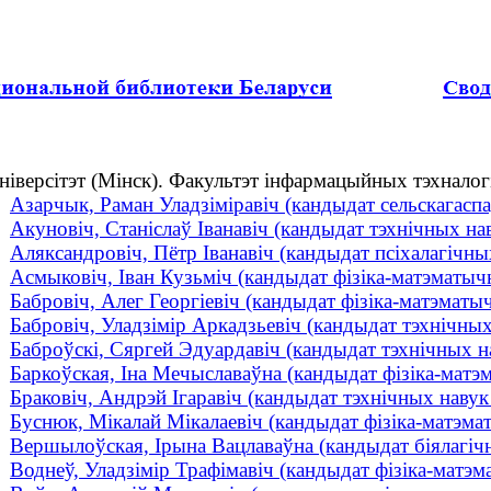
ніверсітэт (Мінск). Факультэт інфармацыйных тэхналог
Азарчык, Раман Уладзіміравіч (кандыдат сельскагаспад
Акуновіч, Станіслаў Іванавіч (кандыдат тэхнічных нав
Аляксандровіч, Пётр Іванавіч (кандыдат псіхалагічных
Асмыковіч, Іван Кузьміч (кандыдат фізіка-матэматычн
Бабровіч, Алег Георгіевіч (кандыдат фізіка-матэматычн
Бабровіч, Уладзімір Аркадзьевіч (кандыдат тэхнічных 
Баброўскі, Сяргей Эдуардавіч (кандыдат тэхнічных на
Баркоўская, Іна Мечыславаўна (кандыдат фізіка-матэм
Браковіч, Андрэй Ігаравіч (кандыдат тэхнічных навук 
Буснюк, Мікалай Мікалаевіч (кандыдат фізіка-матэмат
Вершылоўская, Ірына Вацлаваўна (кандыдат біялагічн
Воднеў, Уладзімір Трафімавіч (кандыдат фізіка-матэ