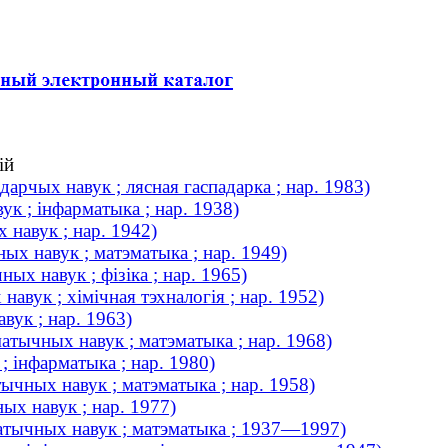
ій
арчых навук ; лясная гаспадарка ; нар. 1983)
ук ; інфарматыка ; нар. 1938)
 навук ; нар. 1942)
ых навук ; матэматыка ; нар. 1949)
ых навук ; фізіка ; нар. 1965)
навук ; хімічная тэхналогія ; нар. 1952)
вук ; нар. 1963)
атычных навук ; матэматыка ; нар. 1968)
; інфарматыка ; нар. 1980)
ычных навук ; матэматыка ; нар. 1958)
ых навук ; нар. 1977)
матычных навук ; матэматыка ; 1937—1997)