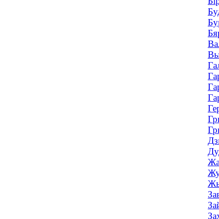
Бі
Бу
Бу
Бя
Ва
Вы
Га
Га
Га
Га
Ге
Гр
Гр
Дз
Ду
Жа
Жу
Жы
За
За
За