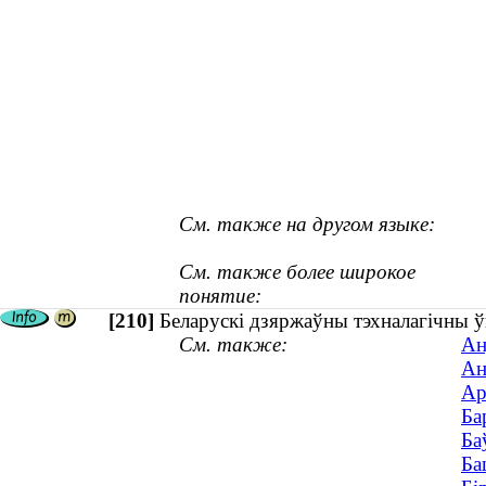
См. также на другом языке:
См. также более широкое
понятие:
[210]
Беларускі дзяржаўны тэхналагічны ў
См. также:
Ан
Ан
Ар
Ба
Ба
Ба