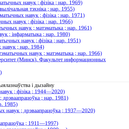
атычных навук ; фізіка ; нар. 1969)
вылічальная тэхніка ; нар. 1955)
атычных навук ; фізіка ; нар. 1971)
ных навук ; фізіка ; нар. 1966)
тычных навук ; матэматыка ; нар. 1961)
ук ; інфарматыка ; нар. 1980)
ычных навук ; фізіка ; нар. 1951)
навук ; нар. 1984)
тэматычных навук ; матэматыка ; нар. 1966)
ерситет (Минск). Факультет информационных
)
ыялазнаўства і дызайну
авук ; фізіка ; 1944—2020)
 дрэваапрацоўка ; нар. 1981)
р. 1985)
ых навук ; дрэваапрацоўка ; 1937—2020)
ваапрацоўка ; 1911—1997)