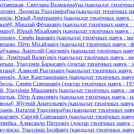
зітавецкая, Святлана Валянцінаўна (кандыдат тэхнічных 
натовіч, Людміла Уладзіміраўна (кандыдат технічных на
ьюхін, Юрый Дзмітрыевіч (кандыдат тэхнічных навук ; ц
валёў, Мікалай Фёдаравіч (кандыдат тэхнічных навук ;
мароў, Юрый Міхайлавіч (кандыдат тэхнічных навук ; 
рповіч, Сямён Іванавіч (кандыдат тэхнічных навук ; ма
япацкі, Пётр Міхайлавіч (кандыдат тэхнічных навук ; фі
аўчанка, Анатолій Сяргеевіч (кандыдат тэхнічных навук
іс, Дзмітрый Валер'евіч (кандыдат тэхнічных навук ; ме
нтыш, Уладзімір Барысавіч (доктар тэхнічных навук ; э
хтанаў, Аляксей Рыгоравіч (кандыдат тэхнічных навук ;
ановіч, Алег Канстанцінавіч (кандыдат тэхнічных навук
бедзь, Сямён Сцяпанавіч (доктар тэхнічных навук ; 1
й, Уладзімір Мікалаевіч (кандыдат тэхнічных навук ; л
шчык, Пётр Аляксеевіч (кандыдат тэхнічных навук ; н
вонаў, Яўгеній Анатольевіч (кандыдат тэхнічных навук 
занік, Наталля Уладзіміраўна (кандыдат тэхнічных наву
карэвіч, Сяргей Сцяпанавіч (кандыдат тэхнічных навук 
твейка, Аляксандр Пятровіч (доктар тэхнічных навук ; 
кулінскі, Уладзімір Іосіфавіч (кандыдат тэхнічных наву