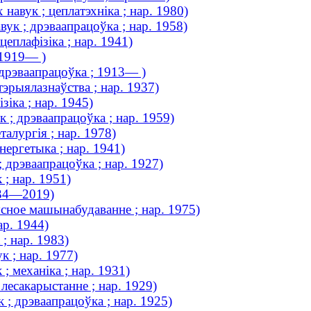
навук ; цеплатэхніка ; нар. 1980)
вук ; дрэваапрацоўка ; нар. 1958)
еплафізіка ; нар. 1941)
 1919— )
дрэваапрацоўка ; 1913— )
тэрыялазнаўства ; нар. 1937)
зіка ; нар. 1945)
 ; дрэваапрацоўка ; нар. 1959)
талургія ; нар. 1978)
нергетыка ; нар. 1941)
 дрэваапрацоўка ; нар. 1927)
 ; нар. 1951)
934—2019)
ясное машынабудаванне ; нар. 1975)
ар. 1944)
; нар. 1983)
к ; нар. 1977)
; механіка ; нар. 1931)
лесакарыстанне ; нар. 1929)
к ; дрэваапрацоўка ; нар. 1925)