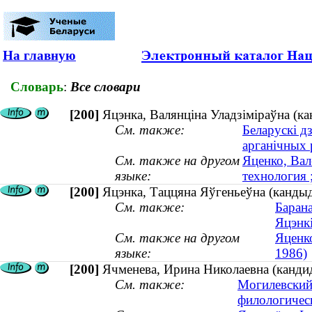
На главную
Словарь
:
Все словари
[200]
Яцэнка, Валянціна Уладзіміраўна (кан
См. также:
Беларускі д
арганічных
См. также на другом
Яценко, Вал
языке:
технология 
[200]
Яцэнка, Таццяна Яўгеньеўна (кандыда
См. также:
Барана
Яцэнк
См. также на другом
Яценко
языке:
1986)
[200]
Ячменева, Ирина Николаевна (кандид
См. также:
Могилевский
филологичес