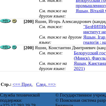
См. также:
Белорусский го
промышленного 
См. также на
Яшын, Віталій 
другом языке:
[200]
Яшин, Игорь Александрович (кандида
См. также:
"БелНИПИне
институт не
См. также на другом
Яшын, Ігар 
языке:
геалогія ; н
[200]
Яшин, Константин Дмитриевич (канд
См. также:
Белорусский гос
(Минск). Факуль
См. также на
Яшын, Канстанці
другом языке:
2021)
Стр.:
<== Пред.
След. ==>
Служба технической
© Государственное учреж
поддержки:
© Поисковая система ра
+375 17 293 29 78
Беларуси