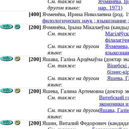
См. также на
Ячмянёва, Ір
другом языке:
нар. 1971)
[400]
Ячменёва, Ирина Николаевна (род.
филологических наук ; языкознание ;
[200]
Ячмянёва, Ірына Мікалаеўна (кандыда
См. также:
Магілёўск
філалагіч
См. также на другом
Ячменева,
языке:
языкознан
[200]
Яшава, Галіна Арцёмаўна (доктар эка
См. также:
Віцебскі 
бізнес-кі
См. также на другом
Яшева, Г
языке:
[200]
Яшева, Галина Артемовна (доктор эк
См. также:
Витебский г
экономики и
См. также на другом
Яшава, Галін
языке:
[200]
Яшин, Виталий Федорович (кандидат 