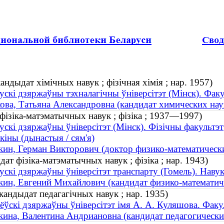
дыдат хімічных навук ; фізічная хімія ; нар. 1957)
ускі дзяржаўны тэхналагічны ўніверсітэт (Мінск). Факу
ва, Татьяна Александровна (кандидат химических наук
фізіка-матэматычных навук ; фізіка ; 1937—1997)
ускі дзяржаўны ўніверсітэт (Мінск). Фізічны факультэт
ны (дынастыя / сям'я)
н, Герман Викторович (доктор физико-математически
т фізіка-матэматычных навук ; фізіка ; нар. 1943)
ускі дзяржаўны ўніверсітэт транспарту (Гомель). Наву
н, Евгений Михайлович (кандидат физико-математичес
ндыдат педагагічных навук ; нар. 1935)
ёўскі дзяржаўны ўніверсітэт імя А. А. Куляшова. Факуль
на, Валентина Андриановна (кандидат педагогических