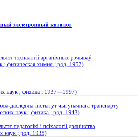
льтэт тэхналогіі арганічных рэчываў
 ; физическая химия ; род. 1957)
х наук ; физика ; 1937—1997)
кова-даследчы інстытут чыгуначнага транспарту
ких наук ; физика ; род. 1943)
тэт педагогікі і псіхалогіі дзяцінства
 наук ; род. 1935)