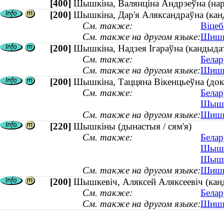
[400]
Шышкіна, Валянціна Андрэеўна (н
[200]
Шышкіна, Дар'я Аляксандраўна (кан
См. также:
Віцеб
См. также на другом языке:
Шишки
[200]
Шышкіна, Надзея Ігараўна (кандыдат 
См. также:
Белар
См. также на другом языке:
Шишки
[200]
Шышкіна, Таццяна Вiкенцьеўна (докта
См. также:
Белар
Шышкі
См. также на другом языке:
Шишки
[220]
Шышкіны (дынастыя / сям'я)
См. также:
Белар
Шышкі
Шышкі
См. также на другом языке:
Шишки
[200]
Шышкевiч, Аляксей Аляксеевiч (канд
См. также:
Белар
См. также на другом языке:
Шишке