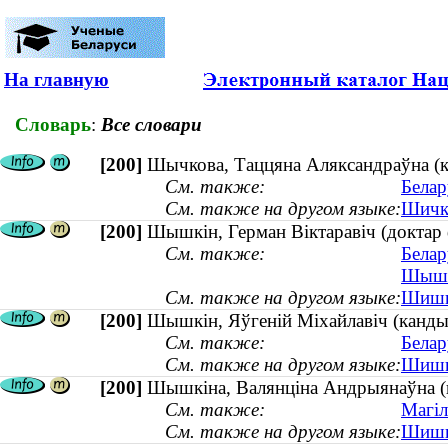
На главную
Словарь
:
Все словари
[200]
Шычкова, Таццяна Аляксандраўна (кан
См. также:
Белар
См. также на другом языке:
Шичко
[200]
Шышкін, Герман Віктаравіч (доктар 
См. также:
Белар
Шышкі
См. также на другом языке:
Шишки
[200]
Шышкін, Яўгеній Міхайлавіч (кандыда
См. также:
Белар
См. также на другом языке:
Шишки
[200]
Шышкіна, Валянціна Андрыянаўна (ка
См. также:
Магіл
См. также на другом языке:
Шишки