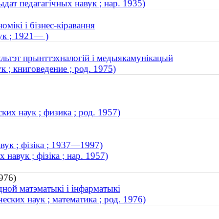
ат педагагічных навук ; нар. 1935)
омікі і бізнес-кіравання
к ; 1921— )
ультэт прынттэхналогій і медыякамунікацый
; книговедение ; род. 1975)
их наук ; физика ; род. 1957)
вук ; фізіка ; 1937—1997)
авук ; фізіка ; нар. 1957)
976)
дной матэматыкі і інфарматыкі
ских наук ; математика ; род. 1976)