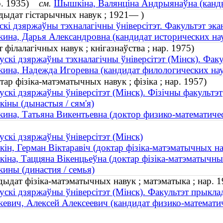
ар. 1935)
см.
Шышкіна, Валянціна Андрыянаўна (кандыд
дыдат гістарычных навук ; 1921— )
скі дзяржаўны тэхналагічны ўніверсітэт. Факультэт экан
на, Дарья Александровна (кандидат исторических нау
філалагічных навук ; кнігазнаўства ; нар. 1975)
ускі дзяржаўны тэхналагічны ўніверсітэт (Мінск). Фак
на, Надежда Игоревна (кандидат филологических наук 
р фізіка-матэматычных навук ; фізіка ; нар. 1957)
ускі дзяржаўны ўніверсітэт (Мінск). Фізічны факультэт
ны (дынастыя / сям'я)
на, Татьяна Викентьевна (доктор физико-математическ
ускі дзяржаўны ўніверсітэт (Мінск)
н, Герман Віктаравіч (доктар фізіка-матэматычных на
на, Таццяна Вiкенцьеўна (доктар фізіка-матэматычных н
ны (династия / семья)
ыдат фізіка-матэматычных навук ; матэматыка ; нар. 1
ускі дзяржаўны ўніверсітэт (Мінск). Факультэт прыкла
вич, Алексей Алексеевич (кандидат физико-математиче