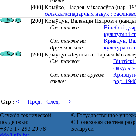
языке:
[400]
Крыўко, Надзея Мікалаеўна (нар. 
сельскагаспадарчых навук ; раслінаво
[200]
Крыўцун, Валянцін Пятровіч (кандыда
См. также:
Віцебскі дзя
культуры і с
См. также на
Кривцун, Вал
другом языке:
культура и с
[200]
Крыўцун-Леўшына, Ларыса Мікалаеўн
См. также:
Віцебскі
факультэ
См. также на другом
Кривцун-
языке:
род. 194
Стр.:
<== Пред.
След. ==>
Служба технической
© Государственное учреж
поддержки:
© Поисковая система ра
+375 17 293 29 78
Беларуси
skk@nlb.by