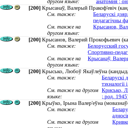
другом языке:
анатомия ; о
[200]
Крысанаў, Валерый Пракоф'евіч (ка
См. также:
Беларускі дзяр
педагагічны фа
См. также на
Крысанов, Вал
другом языке:
[200]
Крысанов, Валерий Прокофьевич (ка
См. также:
Белорусский гос
Спортивно-педаг
См. также на
Крысанаў, Валер
другом языке:
[200]
Крысько, Любоў Якаўлеўна (кандыдат 
См. также:
Беларускі 
тэхналогіі і
См. также на другом
Крисько, Л
языке:
; род. 1945
[200]
Крыўко, Iрына Валер'еўна (мовазнаўс
См. также:
Белару
адносі
См. также на другом
Кривко