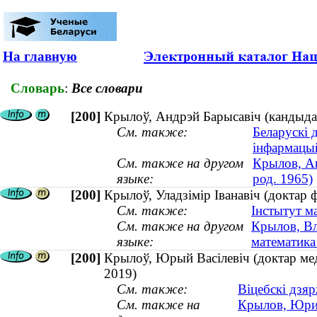
На главную
Словарь
:
Все словари
[200]
Крылоў, Андрэй Барысавіч (кандыдат 
См. также:
Беларускі 
інфармацы
См. также на другом
Крылов, Ан
языке:
род. 1965)
[200]
Крылоў, Уладзімір Іванавіч (доктар
См. также:
Інстытут м
См. также на другом
Крылов, Вл
языке:
математика
[200]
Крылоў, Юрый Васілевіч (доктар меды
2019)
См. также:
Віцебскі дзя
См. также на
Крылов, Юрий