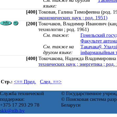
См. также на другом
Такменін
языке:
[400]
Токовая, Галина Тимофеевна (род.
экономических наук ; род. 1951)
[200]
Токочаков, Владимир Иванович (канд
технологии ; род. 1961)
См. также:
Гомельский госу
Факультет автом
См. также на
Такачакаў, Уладз
другом языке:
інфармацыйныя тэ
[400]
Токочакова, Надежда Владимировна
технических наук ; энергетика ; род.
Стр.:
<== Пред.
След. ==>
Служба технической
© Государственное учреж
поддержки:
© Поисковая система ра
+375 17 293 29 78
Беларуси
skk@nlb.by