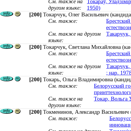
См. также на
Токараў, Уладзімір
другом языке:
1950)
[200]
Токарчук, Олег Васильевич (кандидат
См. также:
Брестский
естествоз
См. также на другом
Такарчук, 
языке:
[200]
Токарчук, Светлана Михайловна (канд
См. также:
Брестский
естествоз
См. также на другом
Такарчук,
языке:
; нар. 197
[200]
Токарь, Ольга Владимировна (кандид
См. также:
Белорусский го
принттехнолог
См. также на
Токар, Вольга У
другом языке:
[200]
Токменинов, Александр Васильевич 
См. также:
Белорусс
инновац