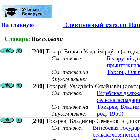
На главную
Словарь
:
Все словари
[200]
Токар, Вольга Уладзіміраўна (кандыд
См. также:
Беларускі дз
прынттэхнал
См. также на
Токарь, Ольг
другом языке:
[200]
Токараў, Уладзімір Сямёнавіч (доктар
См. также:
Віцебская дзярж
сельскагаспадар
См. также на
Токарев, Владим
другом языке:
род. 1950)
[200]
Токарев, Владимир Семенович (докто
См. также:
Витебская госуда
сельскохозяйстве