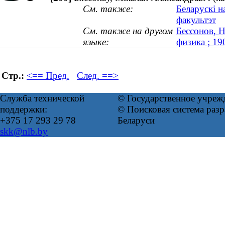
См. также:
Беларускі 
факультэт
См. также на другом
Бессонов, Н
языке:
физика ; 1
Стр.:
<== Пред.
След. ==>
Служба технической
© Государственное учреж
поддержки:
© Поисковая система ра
+375 17 293 29 78
Беларуси
skk@nlb.by