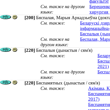
факультэт
См. также на другом
Берещенко
языке:
хирургия 
[200]
Бяспалая, Марыя Аркадзьеўна (докт
См. также:
Беларускі дзяр
інфармацыйна
Бяспалыя (дына
См. также на
Беспалая, Мар
другом языке:
[220]
Бяспалыя (дынастыя / сям'я)
См. также:
Белар
Бяспа
2021)
См. также на другом
Беспал
языке:
[220]
Бяспамятных (дынастыя / сям'я)
См. также:
Акімава, К
Бяспамятны
2017)
Бяспамятны
матэматык