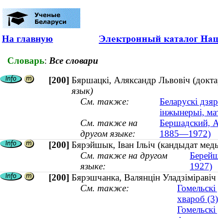
На главную
Словарь
:
Все словари
[200]
Бяршацкі, Аляксандр Львовіч (докта
язык)
См. также:
Беларускі дзяр
інжынерыі, ма
См. также на
Бершадский, А
другом языке:
1885—1972)
[200]
Бярэйшык, Іван Ільіч (кандыдат меды
См. также на другом
Берейш
языке:
1927)
[200]
Бярэшчанка, Валянцін Уладзіміравіч 
См. также:
Гомельскі
хвароб (3)
Гомельскі