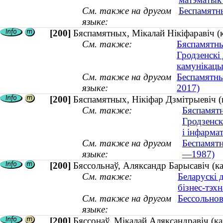
См. также на другом
Беспамятны
языке:
[200]
Бяспамятных, Мікалай Нікіфаравіч (
См. также:
Бяспамятны
Гродзенскі
камунікацы
См. также на другом
Беспамятны
языке:
2017)
[200]
Бяспамятных, Нікіфар Дзмітрыевіч 
См. также:
Бяспамятн
Гродзенск
і інфарма
См. также на другом
Беспамятн
языке:
—1987)
[200]
Бяссольнаў, Аляксандр Барысавіч (ка
См. также:
Беларускі 
бізнес-тэхн
См. также на другом
Бессольнов
языке:
[200]
Бяссонаў, Мікалай Аляксандравіч (к