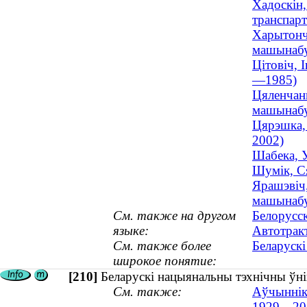
Хадоскін,
транспарт
Харытончы
машынабуд
Цітовіч, 
—1985)
Цяленчанк
машынабу
Цярэшка, 
2002)
Шабека, У
Шумік, Ся
Ярашэвіч,
машынабуд
См. также на другом
Белорусс
языке:
Автотрак
См. также более
Беларускі
широкое понятие:
[210]
Беларускі нацыянальны тэхнічны ўнів
См. также:
Аўчынніка
1929—20