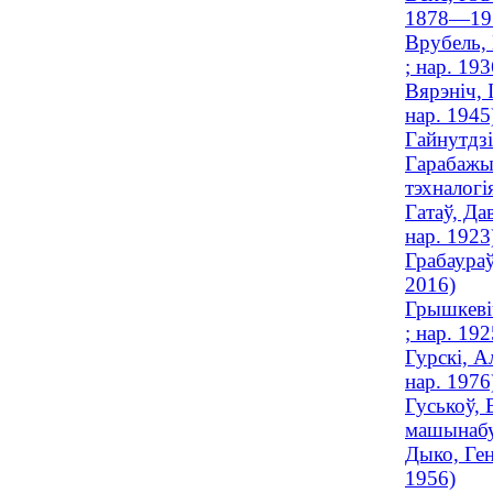
1878—19
Врубель,
; нар. 193
Вярэніч, 
нар. 1945
Гайнутдзі
Гарабажыу
тэхналогія
Гатаў, Да
нар. 1923
Грабаураў
2016)
Грышкевіч
; нар. 192
Гурскі, А
нар. 1976
Гуськоў, 
машынабуд
Дыко, Ген
1956)