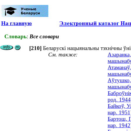
На главную
Словарь
:
Все словари
[210]
Беларускі нацыянальны тэхнічны ўні
См. также:
Азаранка,
машынабуд
Атаманаў,
машынабуд
Аўтушко, 
машынабуд
Баброўнік
род. 1944
Байкоў, У
нар. 1951
Бартош, П
нар. 1942