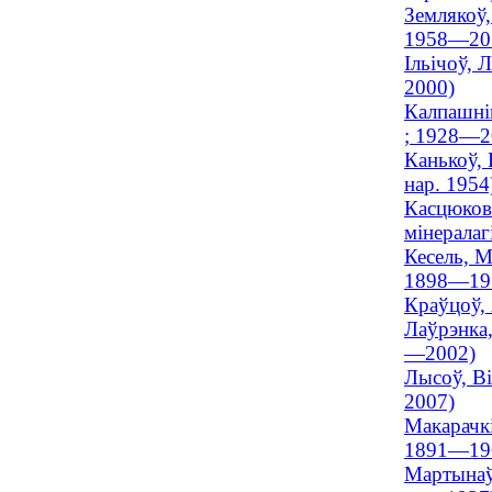
Землякоў,
1958—20
Ільічоў, 
2000)
Калпашнік
; 1928—2
Канькоў, 
нар. 1954
Касцюкові
мінерала
Кесель, М
1898—19
Краўцоў,
Лаўрэнка,
—2002)
Лысоў, Ві
2007)
Макарачкі
1891—19
Мартынаў,