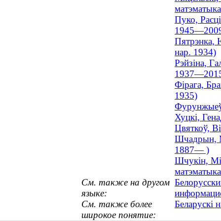
матэматыка 
Пуко, Расці
1945—200
Пятрэнка, 
нар. 1934)
Рэйзіна, Га
1937—201
Фірага, Бра
1935)
Фурунжыеў,
Хуцкі, Ген
Цвяткоў, В
Шчадрын, Мі
1887— )
Шчукін, Мі
матэматыка
См. также на другом
Белорусски
языке:
информаци
См. также более
Беларускі 
широкое понятие: