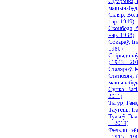
Сідарэнка, 
машынабуда
Скляр, Воль
нар. 1949)
Скойбеда, А
нар. 1938)
Сокараў, Іг
1980)
Спірыдонаў,
; 1943—201
Сталяроў, 
Статкевіч, 
машынабуда
Сунка, Васі
2011)
Татур, Ген
Таўгень, Іг
Тульеў, Вал
—2018)
Фельдштэйн
; 1915—196