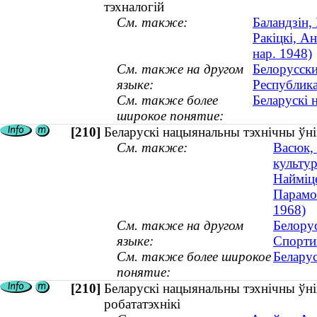
тэхналогій
См. также:
Баландзін,
Ракіцкі, А
нар. 1948)
См. также на другом
Белорусски
языке:
Республик
См. также более
Беларускі 
широкое понятие:
[210]
Беларускі нацыянальны тэхнічны ўні
См. также:
Васюк, 
культур
Найміце
Парамон
1968)
См. также на другом
Белору
языке:
Спорти
См. также более широкое
Беларус
понятие:
[210]
Беларускі нацыянальны тэхнічны ўні
робататэхнікі