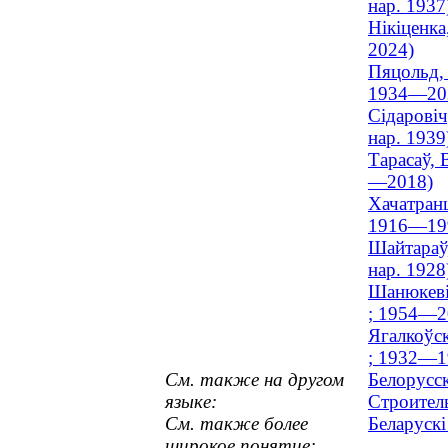
нар. 1937
Нікіценка
2024)
Пяцольд, 
1934—20
Сідаровіч
нар. 1939
Тарасаў, 
—2018)
Хачатранц
1916—19
Шайтараў,
нар. 1928
Шанюкевіч
; 1954—2
Ягалкоўск
; 1932—1
См. также на другом
Белорусс
языке:
Строител
См. также более
Беларускі
широкое понятие: