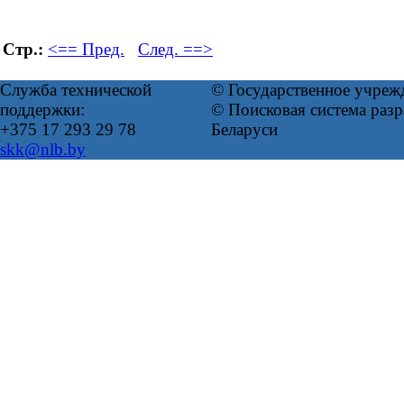
Стр.:
<== Пред.
След. ==>
Служба технической
© Государственное учреж
поддержки:
© Поисковая система ра
+375 17 293 29 78
Беларуси
skk@nlb.by