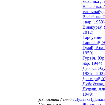
механіка ; 
Васіленка, 
машынабуда
Васілёнак, 
; нар. 1953)
Вінакураў, 
2012)
Гарбутовіч,
Гарнакоў, Э
Гулай, Анат
1950)
Гурвіч, Юр
нар. 1944)
Дзечка, Эду
1936—2022
Дзямідаў, У
Дубоўская, 
Дудзяк, Аля
1949)
Дынастыя / сям'я
:
Дудзякі (дынаст
См. также:
Ждановіч, Г