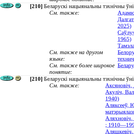
[210]
Беларускі нацыянальны тэхнічны ўні
См. также:
Адамюк
Далгат
2025)
Саўлуч
1965)
Тамэла
См. также на другом
Белору
языке:
технич
См. также более широкое
Белару
понятие:
[210]
Беларускі нацыянальны тэхнічны ўні
См. также:
Аксяновіч,
Акуліч, Вал
1940)
Аляксееў, Ю
матэрыялазн
Аляхновіч, 
; 1910—199
Аляшкевіч, 