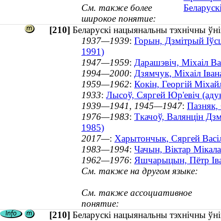
См. также более
Беларуск
широкое понятие:
[210]
Беларускі нацыянальны тэхнічны ўнів
1937—1939
:
Горын, Дзмітрый Іўс
1991)
1947—1959
:
Дарашэвіч, Міхаіл Ва
1994—2000
:
Дзямчук, Мiхаiл Iван
1959—1962
:
Кокін, Георгій Міха
1933
:
Лысоў, Сяргей Юр'евіч (ад
1939—1941, 1945—1947
:
Пазняк,
1976—1983
:
Ткачоў, Валянцін Дзм
1985)
2017—
:
Харытончык, Сяргей Васіл
1983—1994
:
Чачын, Віктар Мікала
1962—1976
:
Яшчарыцын, Пётр Іва
См. также на другом языке:
См. также ассоциативное
понятие:
[210]
Беларускі нацыянальны тэхнічны ўнів