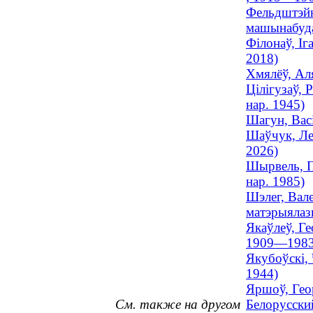
Фельдштэйн,
машынабуда
Філонаў, Іг
2018)
Хмялёў, Аля
Цілігузаў, 
нар. 1945)
Шагун, Васі
Шаўчук, Леа
2026)
Шырвель, Па
нар. 1985)
Шэлег, Вале
матэрыялазн
Якаўлеў, Ге
1909—1983
Якубоўскі, 
1944)
Яршоў, Гео
См. также на другом
Белорусски