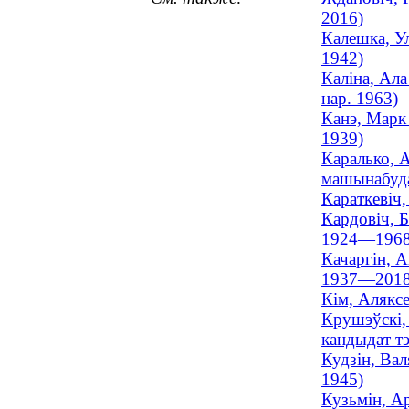
2016)
Калешка, Ул
1942)
Каліна, Ала
нар. 1963)
Канэ, Марк 
1939)
Каралько, А
машынабуда
Караткевіч,
Кардовіч, Б
1924—1968
Качаргін, А
1937—2018
Кім, Аляксе
Крушэўскі, 
кандыдат т
Кудзін, Вал
1945)
Кузьмін, Ар