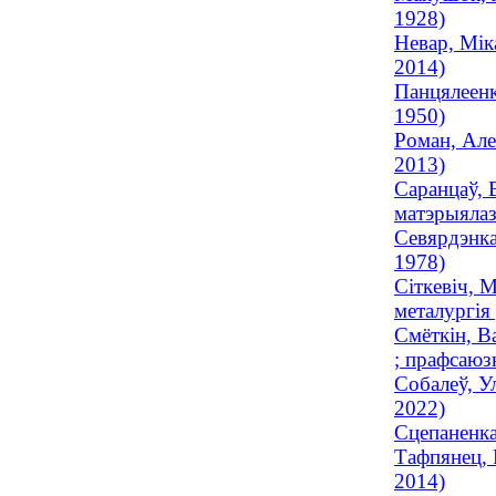
1928)
Невар, Мік
2014)
Панцялеенка
1950)
Роман, Але
2013)
Саранцаў, 
матэрыялаз
Севярдэнка
1978)
Сіткевіч, М
металургія 
Смёткін, В
; прафсаюз
Собалеў, У
2022)
Сцепаненка
Тафпянец, 
2014)