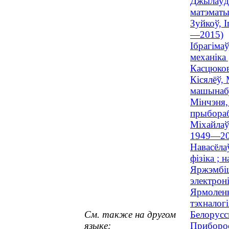
Джылаўда
матэматы
Зуйкоў, І
—2015)
Ібрагіма
механіка
Касцюков
Кісялёў, 
машынабу
Мінчэня,
прыбораб
Міхайлаў,
1949—20
Навасёла
фізіка ; 
Яржэмбіц
электрон
Ярмоленк
тэхналог
См. также на другом
Белорусс
языке:
Приборос