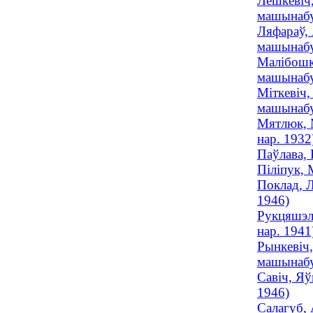
Лешкевіч,
машынабуд
Ляфараў, 
машынабу
Малібошка
машынабуд
Міткевіч,
машынабу
Мятлюк, М
нар. 1932
Паўлава, 
Піліпук, 
Поклад, Л
1946)
Рукцяшэль
нар. 1941
Рынкевіч,
машынабуд
Савіч, Яў
1946)
Салагуб, 