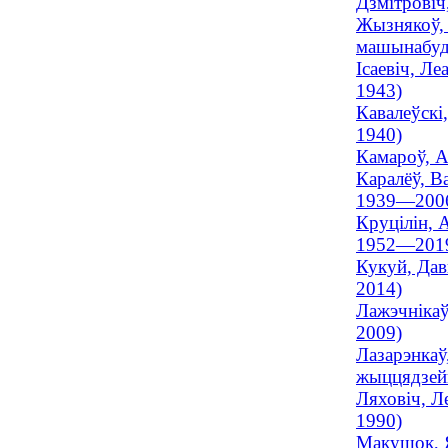
Дзмітровіч
Жызнякоў, 
машынабуда
Ісаевіч, Ле
1943)
Кавалеўскі,
1940)
Камароў, Ал
Каралёў, В
1939—200
Круцілін, 
1952—201
Кукуй, Дав
2014)
Лажэчнікаў
2009)
Лазарэнкаў
жыццядзейна
Ляховіч, Л
1990)
Макушок, Я