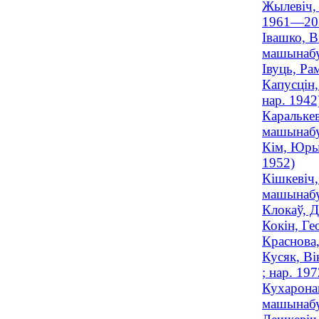
Жылевіч, 
1961—20
Івашко, В
машынабуд
Івуць, Ра
Капусцін,
нар. 1942
Каралькев
машынабуд
Кім, Юрый
1952)
Кішкевіч,
машынабу
Клокаў, Д
Кокін, Г
Краснова,
Кусяк, Ві
; нар. 197
Кухаронак
машынабуд