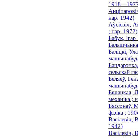
1918—1977
Анціпаровіч
нар. 1942)
Аўсіевіч, 
; нар. 1972)
Бабук, Ігар
Балашчанка,
Баліцкі, Ул
машынабуда
Бандарэнка,
сельскай га
Беляеў, Ген
машынабуда
Бяляцкая, Л
механіка ; 
Бяссонаў, М
фізіка ; 1
Васілевіч, 
1942)
Васілевіч, 