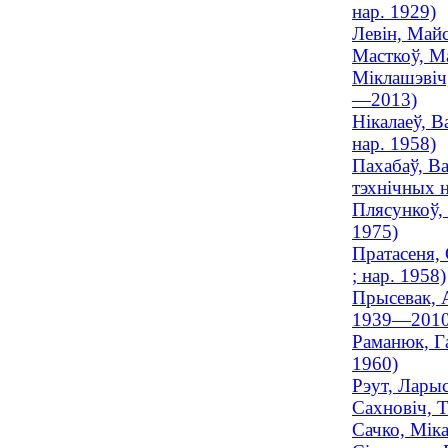
нар. 1929)
Левін, Майс
Масткоў, М
Міклашэвіч,
—2013)
Нікалаеў, В
нар. 1958)
Пахабаў, Ва
тэхнічных н
Плясункоў, 
1975)
Пратасеня,
; нар. 1958)
Прысевак, 
1939—2010
Раманюк, Га
1960)
Рэут, Ларыс
Сахновіч, Т
Сачко, Міка