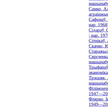
машынабуд
Самко, Ал
аграінжы
Сафонаў, 
нар. 1968
Сідараў, 
; нар. 197
Сітнікаў,
Скачко, Ю
Старажыла
Сяргеенка
машынабуд
Трыфанаў,
эканоміка
Трэццяк, 
машынабуд
Філімончы
1947—20
Флярко, І
1949—20