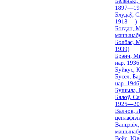
Беленькі,
1897—19
Блудаў, С
1918— )
Богдан, М
машынабу
Болбас, М
1939)
Брэнч, Мі
нар. 1936
Буйкус, К
Бусел, Ба
нар. 1946
Бушыла, І
Бялоў, Ся
1925—20
Валчок, Л
цеплафізі
Ванцэвіч,
машынабуд
Вейс, Юве