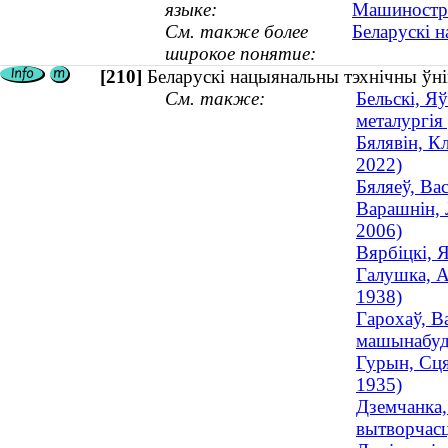
языке:
Машиностро
См. также более
Беларускі н
широкое понятие:
[210]
Беларускі нацыянальны тэхнічны ўнів
См. также:
Бельскі, Яў
металургія
Бялявін, К
2022)
Бяляеў, Ва
Варашнін, 
2006)
Вярбіцкі, 
Галушка, А
1938)
Гарохаў, В
машынабуда
Гурын, Сця
1935)
Дземчанка,
вытворчасц