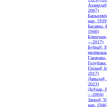
Ахвердаў,
2007)
Барысевіч
нар. 1939
Басавец, 
1940)
Блешчык, 
—2017)
Бубнаў, У
меліярацы
Гарачава,
Голубава,
Громаў, І
2017)
Давыдаў, 
2023)
Доўнар, Я
—2004)
Звераў, У
нар. 1946