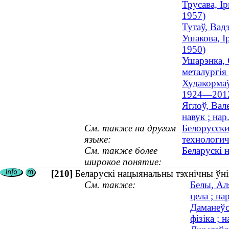
Трусава, І
1957)
Тутаў, Вад
Ушакова, Ір
1950)
Ушарэнка, 
металургія
Худакормаў
1924—201
Яглоў, Вал
навук ; нар
См. также на другом
Белорусски
языке:
технологич
См. также более
Беларускі 
широкое понятие:
[210]
Беларускі нацыянальны тэхнічны ўні
См. также:
Белы, Аля
цела ; на
Даманеўс
фізіка ; 