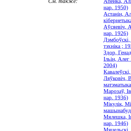
См. также:
Апейка, Ал
нар. 1950)
Астанін, Ал
кібернетыка
Аўсяевіч, А
нар. 1926)
Дэмбоўскі,
тэхніка ; 
Здор, Гена
Ільін, Алег
2004)
Кавалеўскі,
Ляўковіч, 
матэматыка
Марозаў, Ів
нар. 1936)
Мікулік, Мі
машынабуд
Мялешка, І
нар. 1946)
Мяцельскі, 