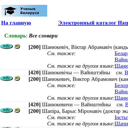
На главную
Словарь
:
Все словари
[200]
Шанюкевіч, Віктар Абрамавіч (канды
См. также:
Белар
Вайнш
См. также на другом языке:
Шанюк
[420]
Шанюкевічы — Вайнштэйны
см.
В
[200]
Шанюкевич, Виктор Абрамович (канд
См. также:
Белор
Вайнш
См. также на другом языке:
Шанюк
[420]
Шанюкевичи — Вайнштейны
см.
В
[200]
Шапіра, Барыс Міронавіч (доктар эк
См. также:
Інсты
См. также на другом языке:
Шапир