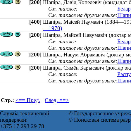
[200]
Шапіра, Давід Копелевіч (кандыдат 
См. также:
Белар
См. также на другом языке:
Шапир
[400]
Шапіра, Маісей Наумавіч (1884—
—1970)
[200]
Шапіра, Майсей Навумавіч (доктар м
См. также:
Белар
См. также на другом языке:
Шапир
[200]
Шапіра, Навум Абрамавіч (доктар ме
См. также на другом языке:
Шапир
[200]
Шапіра, Сямён Барысавіч (доктар эка
См. также:
Рэспу
См. также на другом языке:
Шапир
Стр.:
<== Пред.
След. ==>
Служба технической
© Государственное учреж
поддержки:
© Поисковая система раз
+375 17 293 29 78