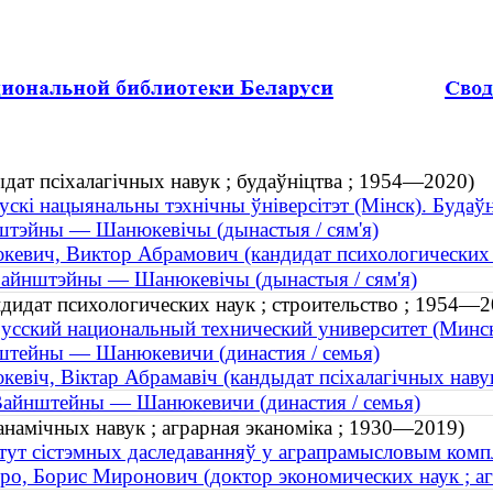
дат псіхалагічных навук ; будаўніцтва ; 1954—2020)
ускі нацыянальны тэхнічны ўніверсітэт (Мінск). Будаў
тэйны — Шанюкевічы (дынастыя / сям'я)
евич, Виктор Абрамович (кандидат психологических н
айнштэйны — Шанюкевічы (дынастыя / сям'я)
идат психологических наук ; строительство ; 1954—2
усский национальный технический университет (Минск
тейны — Шанюкевичи (династия / семья)
евіч, Віктар Абрамавіч (кандыдат псіхалагічных наву
айнштейны — Шанюкевичи (династия / семья)
анамічных навук ; аграрная эканоміка ; 1930—2019)
тут сістэмных даследаванняў у аграпрамысловым компл
о, Борис Миронович (доктор экономических наук ; а