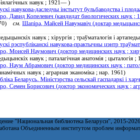
біялагічных навук ; 1921— )
ускі навукова-даследчы інстытут бульбаводства і плода
о, Давид Копелевич (кандидат биологических наук ; 
1970)
см.
Шапіра, Майсей Навумавіч (доктар медыцынскіх
едыцынскіх навук ; хірургія ; траўматалогія і артапед
ускі рэспубліканскі навукова-практычны цэнтр траўмата
о, Моисей Наумович (доктор медицинских наук ; хиру
дыцынскіх навук ; паталагічная анатомія ; цыталогія 
о, Наум Абрамович (доктор медицинских наук ; патол
намічных навук ; аграрная эканоміка ; нар. 1961)
бліка Беларусь. Міністэрства сельскай гаспадаркі і хар
о, Семен Борисович (доктор экономических наук ; агр
дение "Национальная библиотека Беларуси", 2015-202
работана Объединенным институтом проблем информа