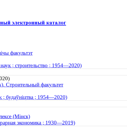
нічы факультэт
аук ; строительство ; 1954—2020)
020)
). Строительный факультет
к ; будаўніцтва ; 1954—2020)
ексе (Мінск)
грарная экономика ; 1930—2019)