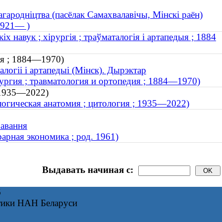
агародніцтва (пасёлак Самахвалавічы, Мінскі раён)
1921— )
 навук ; хірургія ; траўматалогія і артапедыя ; 1884
ыя ; 1884—1970)
логіі і артапедыі (Мінск). Дырэктар
ргия ; травматология и ортопедия ; 1884—1970)
; 1935—2022)
огическая анатомия ; цитология ; 1935—2022)
чавання
арная экономика ; род. 1961)
Выдавать начиная с:
6
тики НАН Беларуси