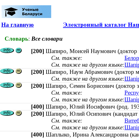
На главную
Словарь
:
Все словари
[200]
Шапиро, Моисей Наумович (доктор м
См. также:
Белор
См. также на другом языке:
Шапір
[200]
Шапиро, Наум Абрамович (доктор ме
См. также на другом языке:
Шапір
[200]
Шапиро, Семен Борисович (доктор эк
См. также:
Респу
См. также на другом языке:
Шапір
[400]
Шапиро, Юлий Иосифович (род. 1
[200]
Шапиро, Юлий Осипович (кандидат б
См. также:
Витеб
См. также на другом языке:
Шапір
[400]
Шаплыко, Ирина Александровна (ка