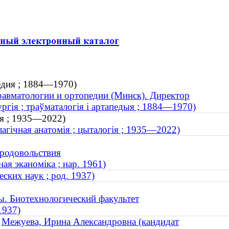
едия ; 1884—1970)
равматологии и ортопедии (Минск). Директор
ргія ; траўматалогія і артапедыя ; 1884—1970)
ия ; 1935—2022)
агічная анатомія ; цыталогія ; 1935—2022)
продовольствия
ая эканоміка ; нар. 1961)
ких наук ; род. 1937)
ы. Биотехнологический факультет
1937)
Межуева, Ирина Александровна (кандидат