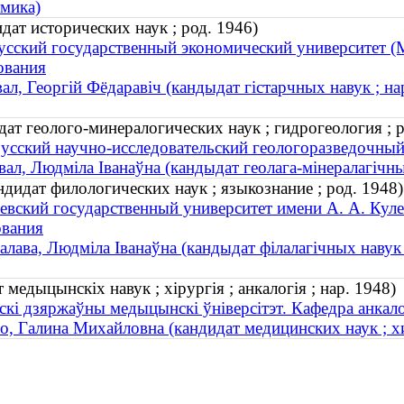
омика)
ат исторических наук ; род. 1946)
усский государственный экономический университет (
ования
л, Георгій Фёдаравіч (кандыдат гістарчных навук ; на
т геолого-минералогических наук ; гидрогеология ; р
усский научно-исследовательский геологоразведочный
ал, Людміла Іванаўна (кандыдат геолага-мінералагічных 
идат филологических наук ; языкознание ; род. 1948)
вский государственный университет имени А. А. Куле
ования
лава, Людміла Іванаўна (кандыдат філалагічных навук ;
медыцынскіх навук ; хірургія ; анкалогія ; нар. 1948)
скі дзяржаўны медыцынскі ўніверсітэт. Кафедра анкал
, Галина Михайловна (кандидат медицинских наук ; хи