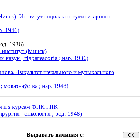
Минск). Институт социально-гуманитарного
р. 1946)
од. 1936)
 институт (Минск)
навук ; гідрагеалогія ; нар. 1936)
шова. Факультет начального и музыкального
 мовазнаўства ; нар. 1948)
огіі з курсам ФПК і ПК
рургия ; онкология ; род. 1948)
Выдавать начиная с: