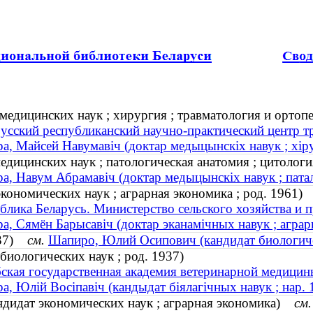
едицинских наук ; хирургия ; травматология и ортоп
усский республиканский научно-практический центр т
а, Майсей Навумавіч (доктар медыцынскіх навук ; хіру
дицинских наук ; патологическая анатомия ; цитолог
а, Навум Абрамавіч (доктар медыцынскіх навук ; патал
ономических наук ; аграрная экономика ; род. 1961)
блика Беларусь. Министерство сельского хозяйства и 
а, Сямён Барысавіч (доктар эканамічных навук ; аграрн
937)
см.
Шапиро, Юлий Осипович (кандидат биологичес
иологических наук ; род. 1937)
ская государственная академия ветеринарной медицин
а, Юлій Восіпавіч (кандыдат біялагічных навук ; нар. 
ндидат экономических наук ; аграрная экономика)
см.