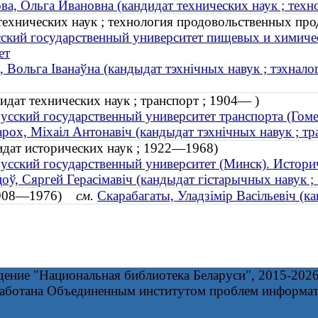
ва, Ольга Ивановна (кандидат технических наук ; техн
технических наук ; технология продовольственных прод
ский государственный университет пищевых и химиче
ет
, Вольга Іванаўна (кандыдат тэхнічных навук ; тэхнало
дат технических наук ; транспорт ; 1904— )
усский государственный университет транспорта (Гоме
рох, Міхаіл Антонавіч (кандыдат тэхнічных навук ; тр
идат исторических наук ; 1922—1968)
усский государственный университет (Минск). Истори
оў, Сяргей Герасімавіч (кандыдат гістарычных навук 
 (1908—1976)
см.
Скарабагаты, Уладзімір Васільевіч (
дение "Национальная библиотека Беларуси", 2015-202
работана Объединенным институтом проблем информа