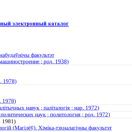
набудаўнічы факультэт
машиностроение ; род. 1938)
. 1978)
. 1978)
літычных навук ; паліталогія ; нар. 1972)
политических наук ; политология ; род. 1972)
. 1981)
огій (Магілёў). Хіміка-тэхналагічны факультэт