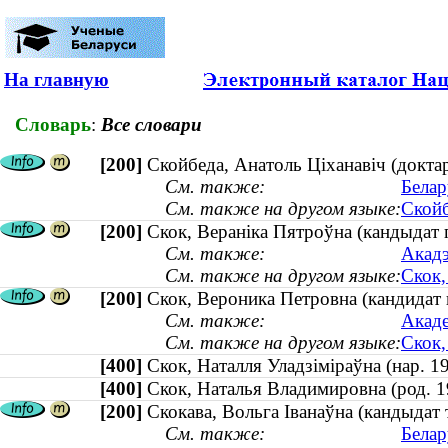
На главную
Словарь
:
Все словари
[200]
Скойбеда, Анатоль Ціханавіч (доктар
См. также:
Белар
См. также на другом языке:
Скойб
[200]
Скок, Вераніка Пятроўна (кандыдат г
См. также:
Акадэ
См. также на другом языке:
Скок,
[200]
Скок, Вероника Петровна (кандидат 
См. также:
Акаде
См. также на другом языке:
Скок,
[400]
Скок, Наталля Уладзіміраўна (нар.
[400]
Скок, Наталья Владимировна (род.
[200]
Скокава, Вольга Іванаўна (кандыдат 
См. также:
Белар