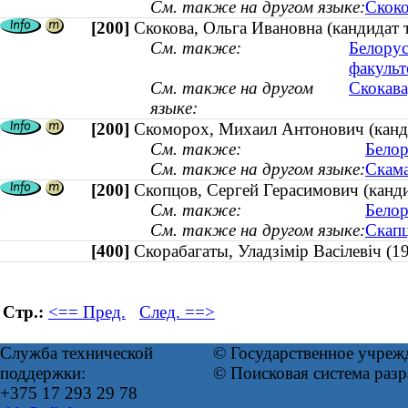
См. также на другом языке:
Скоко
[200]
Скокова, Ольга Ивановна (кандидат 
См. также:
Белорус
факульт
См. также на другом
Скокава
языке:
[200]
Скоморох, Михаил Антонович (канди
См. также:
Белор
См. также на другом языке:
Скама
[200]
Скопцов, Сергей Герасимович (канд
См. также:
Белор
См. также на другом языке:
Скапц
[400]
Скорабагаты, Уладзімір Васілевіч
Стр.:
<== Пред.
След. ==>
Служба технической
© Государственное учреж
поддержки:
© Поисковая система раз
+375 17 293 29 78