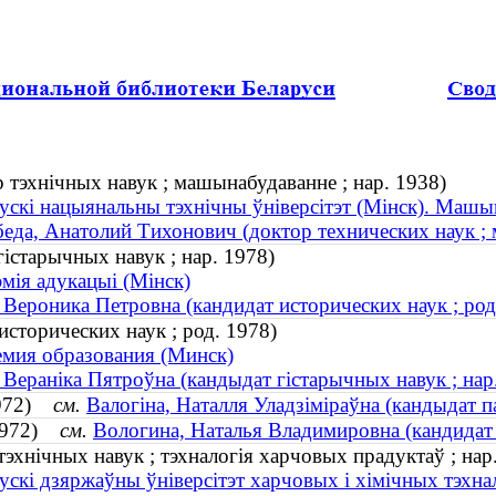
 тэхнічных навук ; машынабудаванне ; нар. 1938)
ускі нацыянальны тэхнічны ўніверсітэт (Мінск). Машы
еда, Анатолий Тихонович (доктор технических наук ; 
істарычных навук ; нар. 1978)
мія адукацыі (Мінск)
 Вероника Петровна (кандидат исторических наук ; род
исторических наук ; род. 1978)
мия образования (Минск)
 Вераніка Пятроўна (кандыдат гістарычных навук ; нар
 1972)
см.
Валогіна, Наталля Уладзіміраўна (кандыдат па
 1972)
см.
Вологина, Наталья Владимировна (кандидат 
тэхнічных навук ; тэхналогія харчовых прадуктаў ; нар
ускі дзяржаўны ўніверсітэт харчовых і хімічных тэхнал