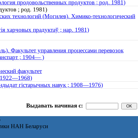
ология продовольственных продуктов ; род. 1981)
уктов ; род. 1981)
ских технологий (Могилев). Химико-технологический
гія харчовых прадуктаў ; нар. 1981)
ль). Факультет управления процессами перевозок
анспарт ; 1904— )
ческий факультет
; 1922—1968)
кандыдат гістарычных навук ; 1908—1976)
Выдавать начиная с:
6
тики НАН Беларуси