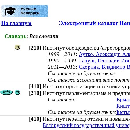
На главную
Словарь
:
Все словари
[210]
Институт овощеводства (агрогородо
1999—2011
:
Аутко, Александр Але
1990—1999
:
Гануш, Геннадий Иос
2011—2013
:
Скорина, Владимир Вл
См. также на другом языке:
См. также ассоциативное понят
[410]
Институт организации и техники у
[210]
Институт парламентаризма и предпр
См. также:
Ермаш
Кишты
См. также на другом языке:
Інсты
[410]
Институт переподготовки и повыше
Белорусский государственный униве