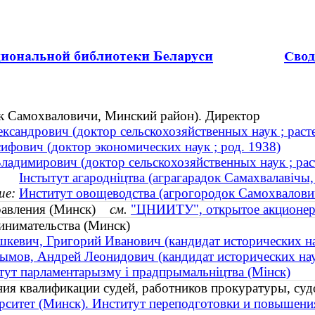
к Самохваловичи, Минский район). Директор
ксандрович (доктор сельскохозяйственных наук ; расте
ифович (доктор экономических наук ; род. 1938)
адимирович (доктор сельскохозяйственных наук ; раст
Інстытут агародніцтва (аграгарадок Самахвалавічы,
ие:
Институт овощеводства (агрогородок Самохвалови
правления (Минск)
см.
"ЦНИИТУ", открытое акционер
инимательства (Минск)
кевич, Григорий Иванович (кандидат исторических нау
мов, Андрей Леонидович (кандидат исторических наук
тут парламентарызму i прадпрымальнiцтва (Мінск)
ния квалификации судей, работников прокуратуры, с
рситет (Минск). Институт переподготовки и повышени