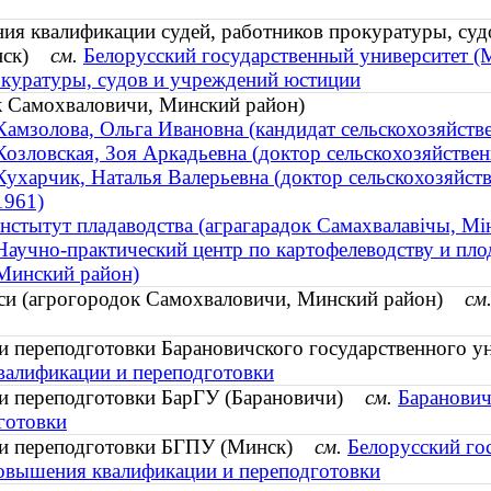
ия квалификации судей, работников прокуратуры, су
инск)
см.
Белорусский государственный университет (
окуратуры, судов и учреждений юстиции
к Самохваловичи, Минский район)
Камзолова, Ольга Ивановна (кандидат сельскохозяйствен
Козловская, Зоя Аркадьевна (доктор сельскохозяйстве
Кухарчик, Наталья Валерьевна (доктор сельскохозяйств
1961)
Інстытут пладаводства (аграгарадок Самахвалавічы, Мін
Научно-практический центр по картофелеводству и пл
Минский район)
уси (агрогородок Самохваловичи, Минский район)
см
и переподготовки Барановичского государственного 
валификации и переподготовки
 и переподготовки БарГУ (Барановичи)
см.
Баранович
готовки
 и переподготовки БГПУ (Минск)
см.
Белорусский го
повышения квалификации и переподготовки