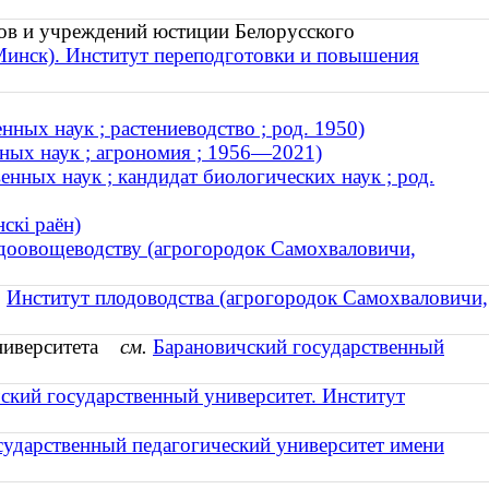
дов и учреждений юстиции Белорусского
Минск). Институт переподготовки и повышения
ных наук ; растениеводство ; род. 1950)
нных наук ; агрономия ; 1956—2021)
енных наук ; кандидат биологических наук ; род.
скі раён)
одоовощеводству (агрогородок Самохваловичи,
.
Институт плодоводства (агрогородок Самохваловичи,
университета
см.
Барановичский государственный
ский государственный университет. Институт
сударственный педагогический университет имени