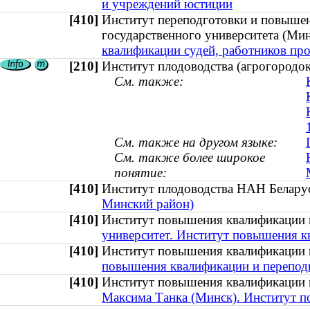
и учреждений юстиции
[410]
Институт переподготовки и повышен
государственного университета (М
квалификации судей, работников пр
[210]
Институт плодоводства (агрогородо
См. также:
См. также на другом языке:
См. также более широкое
понятие:
[410]
Институт плодоводства НАН Белар
Минский район)
[410]
Институт повышения квалификации 
университет. Институт повышения к
[410]
Институт повышения квалификации
повышения квалификации и перепод
[410]
Институт повышения квалификации
Максима Танка (Минск). Институт 