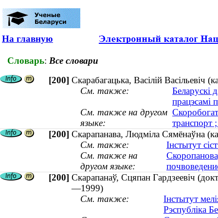
На главную
Словарь
:
Все словари
[200]
Скарабагацька, Васілій Васільевіч (
См. также:
Беларускі д
працэсамі 
См. также на другом
Скоробогат
языке:
транспорт 
[200]
Скарапанава, Людміла Сямёнаўна (канд
См. также:
Інстытут сі
См. также на
Скоропанова
другом языке:
почвоведение
[200]
Скарапанаў, Сцяпан Гардзеевіч (докт
—1999)
См. также:
Інстытут мел
Рэспубліка Бе