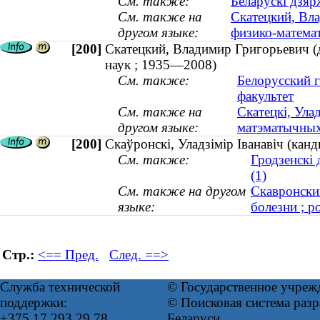
См. также:
Беларускі дзяр
См. также на
Скатецкий, Вла
другом языке:
физико-матема
[200]
Скатецкий, Владимир Григорьевич (д
наук ; 1935—2008)
См. также:
Белорусский 
факультет
См. также на
Скатецкі, Ула
другом языке:
матэматычных
[200]
Скаўронскі, Уладзімір Іванавіч (кан
См. также:
Гродзенскі
(1)
См. также на другом
Скавронски
языке:
болезни ; р
Стр.:
<== Пред.
След. ==>
Служба технической
© Государственное учреж
поддержки:
© Поисковая система ра
+375 17 293 29 78
Беларуси