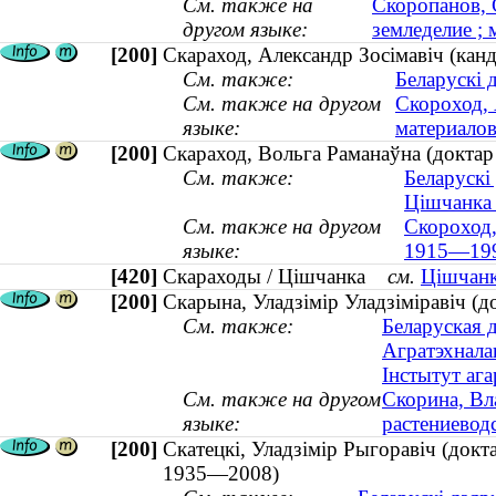
См. также на
Скоропанов, 
другом языке:
земледелие ;
[200]
Скараход, Александр Зосімавіч (канд
См. также:
Беларускі 
См. также на другом
Скороход, 
языке:
материалов
[200]
Скараход, Вольга Раманаўна (доктар 
См. также:
Беларускі
Цішчанка 
См. также на другом
Скороход,
языке:
1915—19
[420]
Скараходы / Цішчанка
см.
Цішчанк
[200]
Скарына, Уладзімір Уладзіміравіч (до
См. также:
Беларуская д
Агратэхнала
Інстытут ага
См. также на другом
Скорина, Вл
языке:
растениеводс
[200]
Скатецкі, Уладзімір Рыгоравіч (докт
1935—2008)