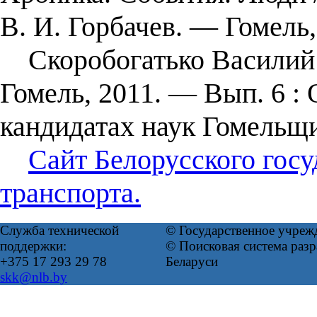
В. И. Горбачев. ― Гомель,
Скоробогатько Василий В
Гомель, 2011. — Вып. 6 : 
кандидатах наук Гомельщ
Сайт Белорусского госу
транспорта.
Служба технической
© Государственное учреж
поддержки:
© Поисковая система ра
+375 17 293 29 78
Беларуси
skk@nlb.by