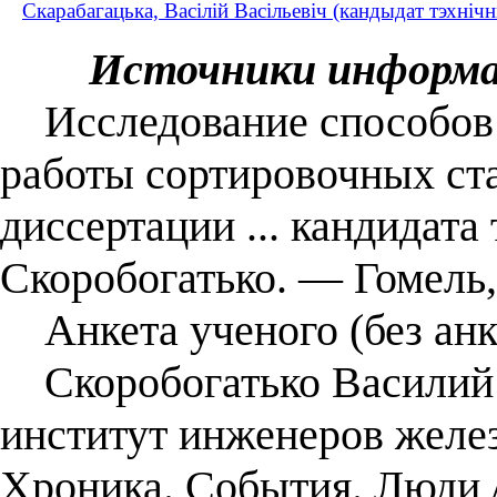
Скарабагацька, Васілій Васільевіч (кандыдат тэхніч
Источники информ
Исследование способов 
работы сортировочных ста
диссертации ... кандидата 
Скоробогатько. ― Гомель,
Анкета ученого (без анк
Скоробогатько Василий В
институт инженеров желе
Хроника. События. Люди / 