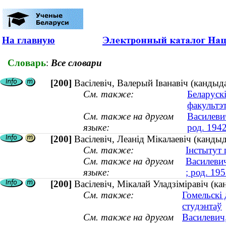
На главную
Словарь
:
Все словари
[200]
Васілевіч, Валерый Іванавіч (кандыда
См. также:
Беларуск
факультэ
См. также на другом
Василеви
языке:
род. 1942
[200]
Васілевіч, Леанід Мікалаевіч (кандыд
См. также:
Інстытут 
См. также на другом
Василевич
языке:
; род. 195
[200]
Васілевіч, Мікалай Уладзіміравіч (к
См. также:
Гомельскі
студэнтаў
См. также на другом
Василевич