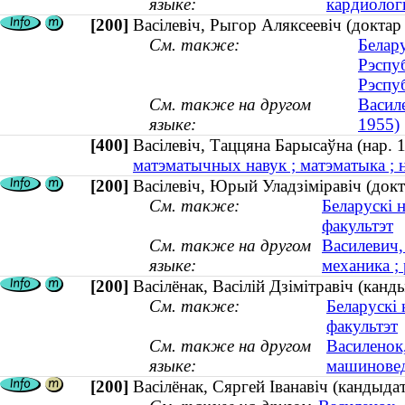
языке:
кардиологи
[200]
Васілевіч, Рыгор Аляксеевіч (докта
См. также:
Белар
Рэспуб
Рэспу
См. также на другом
Васил
языке:
1955)
[400]
Васілевіч, Таццяна Барысаўна (нар
матэматычных навук ; матэматыка ; н
[200]
Васілевіч, Юрый Уладзіміравіч (докт
См. также:
Беларускі 
факультэт
См. также на другом
Василевич,
языке:
механика ; 
[200]
Васілёнак, Васілій Дзімітравіч (канд
См. также:
Беларускі
факультэт
См. также на другом
Василенок
языке:
машиновед
[200]
Васілёнак, Сяргей Іванавіч (кандыда