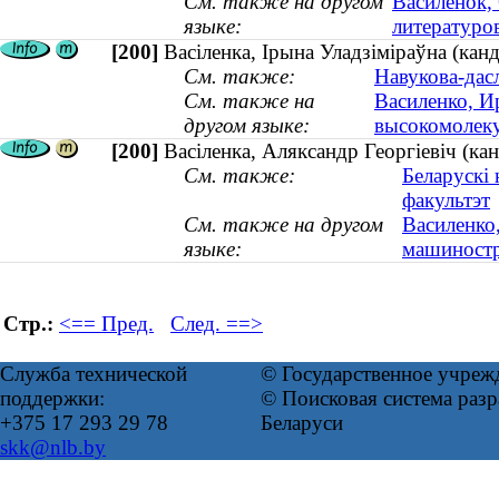
См. также на другом
Василенок,
языке:
литературо
[200]
Васіленка, Iрына Уладзiмiраўна (кан
См. также:
Навукова-дас
См. также на
Василенко, И
другом языке:
высокомолеку
[200]
Васіленка, Аляксандр Георгіевіч (к
См. также:
Беларускі
факультэт
См. также на другом
Василенко,
языке:
машиностр
Стр.:
<== Пред.
След. ==>
Служба технической
© Государственное учреж
поддержки:
© Поисковая система ра
+375 17 293 29 78
Беларуси
skk@nlb.by