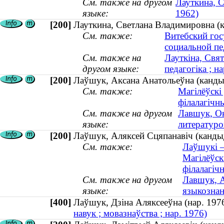
См. также на другом
Лауткина, С
языке:
1962)
[200]
Лауткина, Светлана Владимировна (к
См. также:
Витебский гос
социальной пе
См. также на
Лауткіна, Свя
другом языке:
педагогіка ; н
[200]
Лаўшук, Аксана Анатольеўна (кандыда
См. также:
Магілёўскі
філалагічн
См. также на другом
Лавшук, Ок
языке:
литературо
[200]
Лаўшук, Аляксей Сцяпанавіч (кандыда
См. также:
Лаўшукі —
Магілёўск
філалагіч
См. также на другом
Лавшук, А
языке:
языкознан
[400]
Лаўшук, Дзіна Аляксееўна (нар. 1
навук ; мовазнаўства ; нар. 1976)