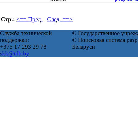
Стр.:
<== Пред.
След. ==>
Служба технической
© Государственное учреж
поддержки:
© Поисковая система ра
+375 17 293 29 78
Беларуси
skk@nlb.by