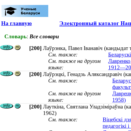
На главную
Словарь
:
Все словари
[200]
Лаўрэнка, Павел Іванавіч (кандыдат 
См. также:
Беларускі
См. также на другом
Лавренко,
языке:
1912—20
[200]
Лаўрэцкі, Генадзь Аляксандравіч (ка
См. также:
Беларус
факульт
См. также на другом
Лаврецк
языке:
1958)
[200]
Лауткіна, Святлана Уладзіміраўна (ка
1962)
См. также:
Віцебскі дз
педагогікі і