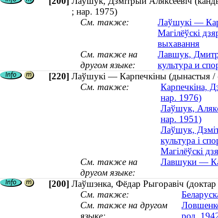
[200]
Лаўшук, Дзмітрый Аляксеевіч (кандыд
; нар. 1975)
См. также:
Лаўшукі — Кар
Магілёўскі дзя
выхавання
См. также на
Лавшук, Дмитри
другом языке:
культура и спо
[220]
Лаўшукі — Карпечкіны (дынастыя / 
См. также:
Карпечкіна, Д
нар. 1976)
Лаўшук, Алякс
нар. 1951)
Лаўшук, Дзміт
культура і спо
Магілёўскі дз
См. также на
Лавшуки — Ка
другом языке:
[200]
Лаўшэнка, Фёдар Рыгоравіч (доктар т
См. также:
Беларуск
См. также на другом
Ловшенко
языке:
род. 194