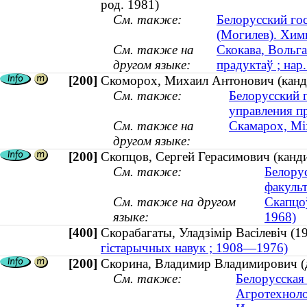
род. 1981)
См. также:
Белорусский го
(Могилев). Хим
См. также на
Скокава, Вольга
другом языке:
прадуктаў ; нар
[200]
Скоморох, Михаил Антонович (канди
См. также:
Белорусский г
управления п
См. также на
Скамарох, Міх
другом языке:
[200]
Скопцов, Сергей Герасимович (канд
См. также:
Белору
факульт
См. также на другом
Скапцоў
языке:
1968)
[400]
Скорабагаты, Уладзімір Васілевіч
гістарычных навук ; 1908—1976)
[200]
Скорина, Владимир Владимирович (до
См. также:
Белорусская 
Агротехноло