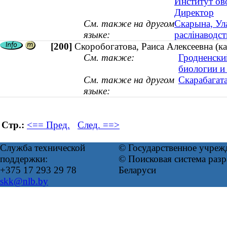
Институт ов
Директор
См. также на другом
Скарына, Ула
языке:
раслінаводст
[200]
Скоробогатова, Раиса Алексеевна (к
См. также:
Гродненски
биологии и
См. также на другом
Скарабагата
языке:
Стр.:
<== Пред.
След. ==>
Служба технической
© Государственное учреж
поддержки:
© Поисковая система ра
+375 17 293 29 78
Беларуси
skk@nlb.by