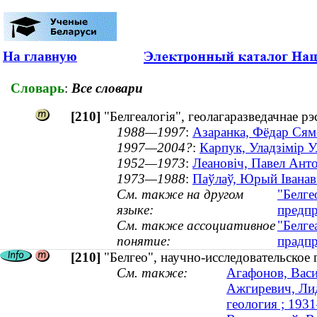
На главную
Словарь
:
Все словари
[210]
"Белгеалогія", геолагаразведачнае р
1988—1997
:
Азаранка, Фёдар Сямё
1997—2004?
:
Карпук, Уладзімір У
1952—1973
:
Леановіч, Павел Анто
1973—1988
:
Паўлаў, Юрый Іванавіч
См. также на другом
"Белге
языке:
предпр
См. также ассоциативное
"Белге
понятие:
прадпр
[210]
"Белгео", научно-исследовательское
См. также:
Агафонов, Васи
Ажгиревич, Лид
геология ; 193