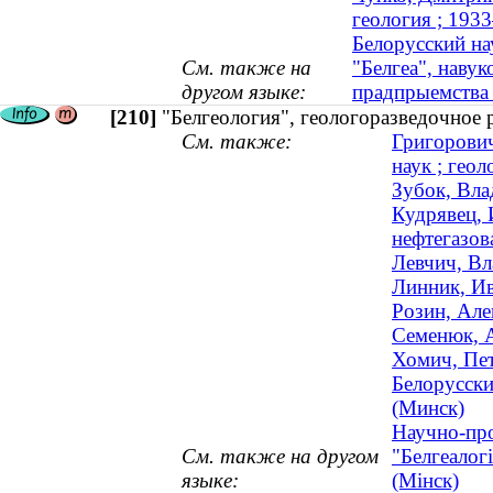
геология ; 193
Белорусский на
См. также на
"Белгеа", навук
другом языке:
прадпрыемства 
[210]
"Белгеология", геологоразведочное 
См. также:
Григорович
наук ; геол
Зубок, Вла
Кудрявец, 
нефтегазов
Левчич, Вл
Линник, Ив
Розин, Але
Семенюк, А
Хомич, Пет
Белорусски
(Минск)
Научно-про
См. также на другом
"Белгеалог
языке:
(Мінск)