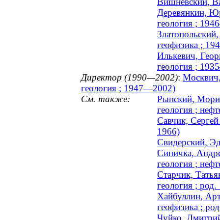
Вишневский, Ва
Деревянкин, Юр
геология ; 194
Златопольский,
геофизика ; 1
Илькевич, Геор
геология ; 193
Директор (1990—2002)
:
Москвич,
геология ; 1947—2002)
См. также:
Рынский, Морис
геология ; неф
Савчик, Сергей
1966)
Свидерский, Эд
Синичка, Андре
геология ; неф
Старчик, Татья
геология ; род.
Хайбуллин, Арт
геофизика ; род
Чуйко, Дмитрий