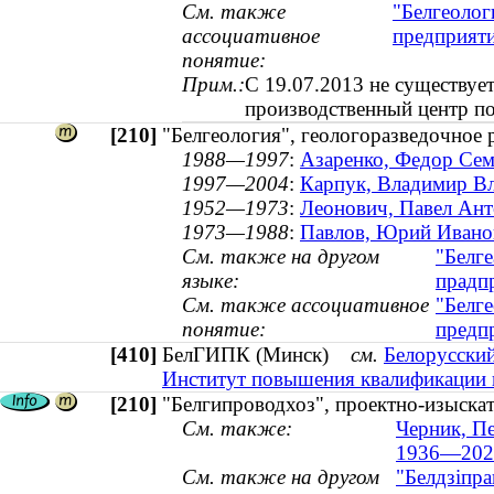
См. также
"Белгеолог
ассоциативное
предприяти
понятие:
Прим.:
С 19.07.2013 не существует
производственный центр по
[210]
"Белгеология", геологоразведочное 
1988—1997
:
Азаренко, Федор Сем
1997—2004
:
Карпук, Владимир Вл
1952—1973
:
Леонович, Павел Ант
1973—1988
:
Павлов, Юрий Иванови
См. также на другом
"Белге
языке:
прадп
См. также ассоциативное
"Белге
понятие:
предп
[410]
БелГИПК (Минск)
см.
Белорусский
Институт повышения квалификации 
[210]
"Белгипроводхоз", проектно-изыска
См. также:
Черник, Пе
1936—202
См. также на другом
"Белдзіпра