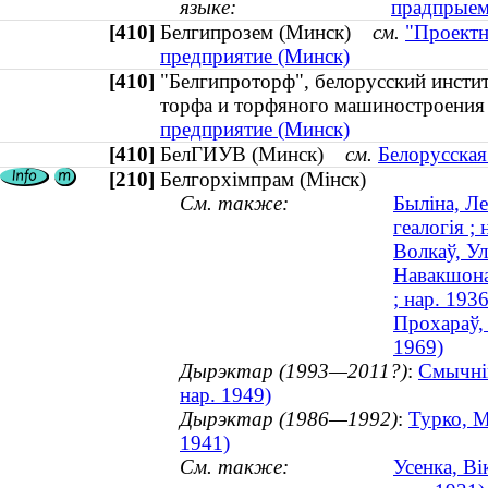
языке:
прадпрыем
[410]
Белгипрозем (Минск)
см.
"Проектн
предприятие (Минск)
[410]
"Белгипроторф", белорусский инсти
торфа и торфяного машиностроен
предприятие (Минск)
[410]
БелГИУВ (Минск)
см.
Белорусская
[210]
Белгорхімпрам (Мінск)
См. также:
Быліна, Ле
геалогія ; 
Волкаў, Ул
Навакшонаў
; нар. 1936
Прохараў, 
1969)
Дырэктар (1993—2011?)
:
Смычнік
нар. 1949)
Дырэктар (1986—1992)
:
Турко, М
1941)
См. также:
Усенка, Ві