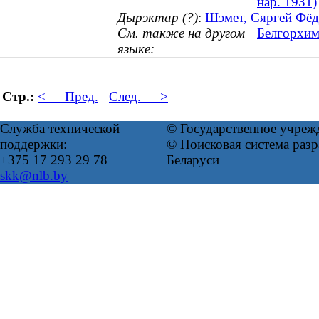
нар. 1931)
Дырэктар (?)
:
Шэмет, Сяргей Фёдар
См. также на другом
Белгорхим
языке:
Стр.:
<== Пред.
След. ==>
Служба технической
© Государственное учреж
поддержки:
© Поисковая система ра
+375 17 293 29 78
Беларуси
skk@nlb.by