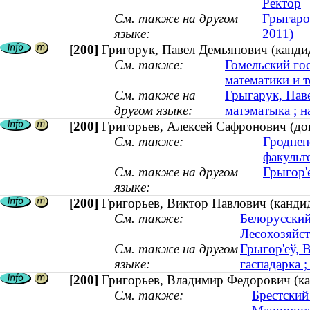
Ректор
См. также на другом
Грыгаро
языке:
2011)
[200]
Григорук, Павел Демьянович (кандид
См. также:
Гомельский го
математики и 
См. также на
Грыгарук, Паве
другом языке:
матэматыка ; н
[200]
Григорьев, Алексей Сафронович (до
См. также:
Гроднен
факульт
См. также на другом
Грыгор'
языке:
[200]
Григорьев, Виктор Павлович (кандид
См. также:
Белорусский
Лесохозяйст
См. также на другом
Грыгор'еў, 
языке:
гаспадарка 
[200]
Григорьев, Владимир Федорович (кан
См. также:
Брестский