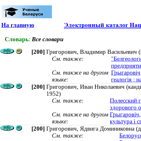
На главную
Словарь
:
Все словари
[200]
Григорович, Владимир Васильевич (к
См. также:
"Белгеолог
предприяти
См. также на другом
Грыгаровіч,
языке:
геалогія ; н
[200]
Григорович, Иван Николаевич (кандид
1952)
См. также:
Полесский г
здорового 
См. также на другом
Грыгаровіч,
языке:
культура і с
[200]
Григорович, Ядвига Доминиковна (д
См. также:
Белорус