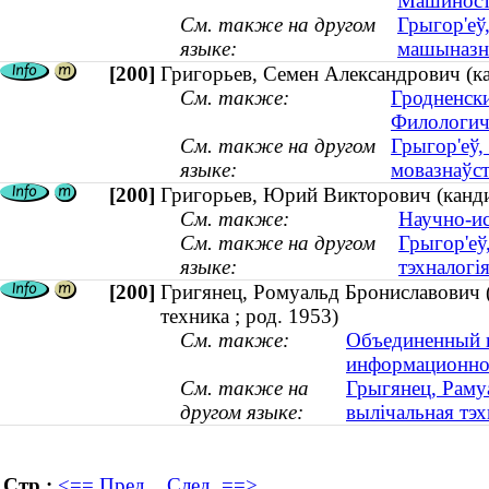
Машиност
См. также на другом
Грыгор'еў
языке:
машыназна
[200]
Григорьев, Семен Александрович (к
См. также:
Гродненск
Филологич
См. также на другом
Грыгор'еў,
языке:
мовазнаўс
[200]
Григорьев, Юрий Викторович (кандид
См. также:
Научно-ис
См. также на другом
Грыгор'еў
языке:
тэхналогія
[200]
Григянец, Ромуальд Брониславович (
техника ; род. 1953)
См. также:
Объединенный и
информационног
См. также на
Грыгянец, Рамуа
другом языке:
вылічальная тэхн
Стр.:
<== Пред.
След. ==>