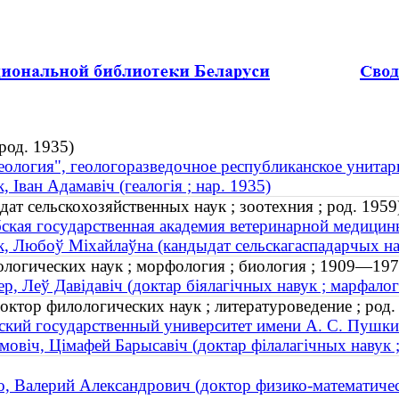
род. 1935)
еология", геологоразведочное республиканское унита
к, Іван Адамавіч (геалогія ; нар. 1935)
т сельскохозяйственных наук ; зоотехния ; род. 1959
ская государственная академия ветеринарной медицин
к, Любоў Міхайлаўна (кандыдат сельскагаспадарчых наву
ологических наук ; морфология ; биология ; 1909—197
ер, Леў Давідавіч (доктар біялагічных навук ; марфалог
тор филологических наук ; литературоведение ; род.
ский государственный университет имени А. С. Пушки
мовіч, Цімафей Барысавіч (доктар філалагічных навук ; 
, Валерий Александрович (доктор физико-математическ