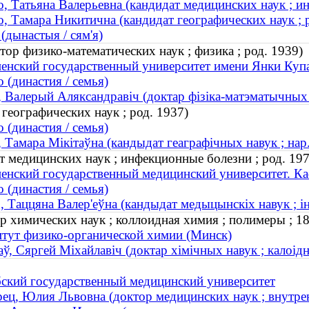
, Татьяна Валерьевна (кандидат медицинских наук ; и
, Тамара Никитична (кандидат географических наук ; 
 (дынастыя / сям'я)
ор физико-математических наук ; физика ; род. 1939)
енский государственный университет имени Янки Купа
 (династия / семья)
, Валерый Аляксандравіч (доктар фізіка-матэматычных на
географических наук ; род. 1937)
 (династия / семья)
, Тамара Мікітаўна (кандыдат геаграфічных навук ; нар
т медицинских наук ; инфекционные болезни ; род. 197
енский государственный медицинский университет. К
 (династия / семья)
, Таццяна Валер'еўна (кандыдат медыцынскіх навук ; 
р химических наук ; коллоидная химия ; полимеры ; 
тут физико-органической химии (Минск)
аў, Сяргей Міхайлавіч (доктар хімічных навук ; калоід
ский государственный медицинский университет
ец, Юлия Львовна (доктор медицинских наук ; внутре