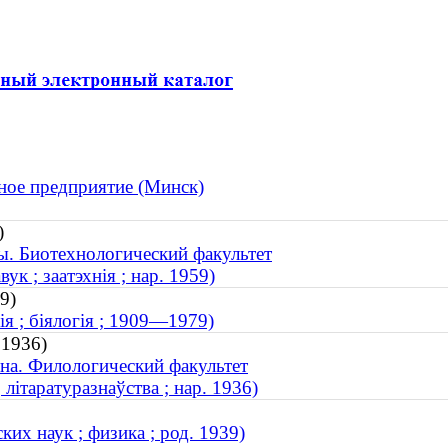
рное предприятие (Минск)
)
ы. Биотехнологический факультет
к ; заатэхнія ; нар. 1959)
9)
ія ; біялогія ; 1909—1979)
 1936)
на. Филологический факультет
літаратуразнаўства ; нар. 1936)
их наук ; физика ; род. 1939)