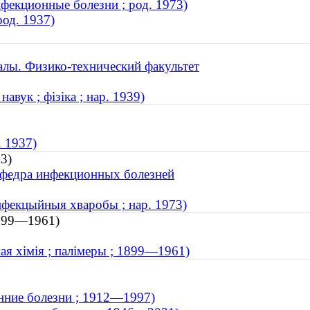
нфекционные болезни ; род. 1973)
род. 1937)
лы. Физико-технический факультет
вук ; фізіка ; нар. 1939)
. 1937)
3)
афедра инфекционных болезней
інфекцыйныя хваробы ; нар. 1973)
1899—1961)
ная хімія ; палімеры ; 1899—1961)
нние болезни ; 1912—1997)