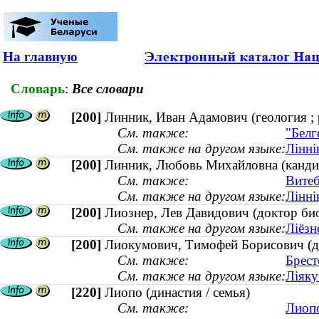
На главную
Словарь
:
Все словари
[200]
Линник, Иван Адамович (геология ; 
См. также:
"Белг
См. также на другом языке:
Лінні
[200]
Линник, Любовь Михайловна (кандида
См. также:
Витеб
См. также на другом языке:
Лінні
[200]
Лиознер, Лев Давидович (доктор би
См. также на другом языке:
Ліёзн
[200]
Лиокумович, Тимофей Борисович (док
См. также:
Брест
См. также на другом языке:
Ліяку
[220]
Лиопо (династия / семья)
См. также:
Лиопо