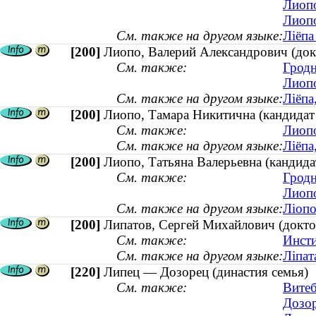
Лиопо
Лиопо
См. также на другом языке:
Ліёпа
[200]
Лиопо, Валерий Александрович (докт
См. также:
Гродн
Лиопо
См. также на другом языке:
Ліёпа
[200]
Лиопо, Тамара Никитична (кандидат 
См. также:
Лиопо
См. также на другом языке:
Ліёпа
[200]
Лиопо, Татьяна Валерьевна (кандида
См. также:
Гродн
Лиопо
См. также на другом языке:
Ліопо
[200]
Липатов, Сергей Михайлович (докто
См. также:
Инсти
См. также на другом языке:
Ліпат
[220]
Липец — Дозорец (династия семья)
См. также:
Витеб
Дозор