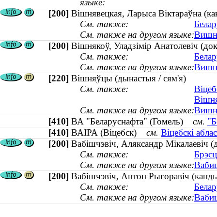
языке:
[200]
Вішнявецкая, Ларыса Віктараўна (кан
См. также:
Белар
См. также на другом языке:
Вишне
[200]
Вішнякоў, Уладзімір Анатолевіч (докт
См. также:
Белар
См. также на другом языке:
Вишня
[220]
Вішняўцы (дынастыя / сям'я)
См. также:
Віцеб
Вішня
См. также на другом языке:
Вишне
[410]
ВА "Беларуснафта" (Гомель)
см.
"Б
[410]
ВАІРА (Віцебск)
см.
Віцебскі абла
[200]
Вабішчэвіч, Аляксандр Мікалаевіч (д
См. также:
Брэсц
См. также на другом языке:
Вабищ
[200]
Вабішчэвіч, Антон Рыгоравіч (канды
См. также:
Белар
См. также на другом языке:
Вабищ