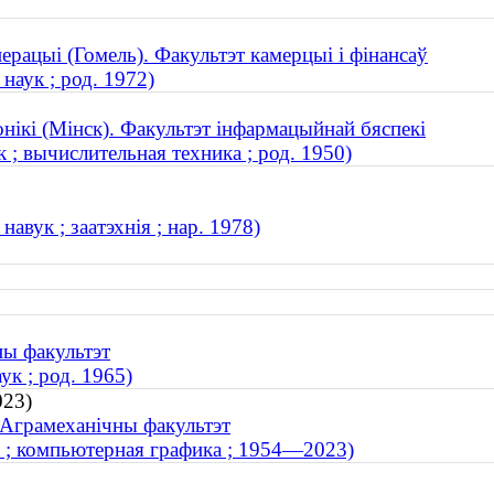
ерацыі (Гомель). Факультэт камерцыі і фінансаў
наук ; род. 1972)
онікі (Мінск). Факультэт інфармацыйнай бяспекі
; вычислительная техника ; род. 1950)
авук ; заатэхнія ; нар. 1978)
ны факультэт
к ; род. 1965)
023)
. Аграмеханічны факультэт
 ; компьютерная графика ; 1954—2023)