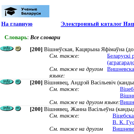
На главную
Словарь
:
Все словари
[200]
Вішнеўская, Кацярына Яфімаўна (док
См. также:
Беларускі 
(аграгарад
См. также на другом
Вишневская
языке:
[200]
Вішнявец, Андрэй Васільевіч (кандыд
См. также:
Віцеб
Вішня
См. также на другом языке:
Вишне
[200]
Вішнявец, Жанна Васільеўна (кандыдат
См. также:
Віцебска
В. К. Гу
См. также на другом
Вишневец