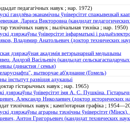
дыдат педагагічных навук ; нар. 1972)
ускі гандлёва-эканамічны ўніверсітэт спажывецкай каап
вецкая, Лариса Викторовна (кандидат педагогических 
ар тэхнічных навук ; вылічальная тэхніка ; нар. 1950)
ускі дзяржаўны ўніверсітэт інфарматыкі і радыёэлектр
ков, Владимир Анатольевич (доктор технических наук 
ская дзяржаўная акадэмія ветэрынарнай медыцыны
вец, Андрэй Васільевіч (кандыдат сельскагаспадарчых н
вцы (династия / семья)
еларуснафта", вытворчае аб'яднанне (Гомель)
сны інстытут развіцця адукацыі
октар гістарычных навук ; нар. 1965)
кі дзяржаўны ўніверсітэт імя А. С. Пушкіна. Гістарыч
евич, Александр Николаевич (доктор исторических нау
дат тэхнічных навук ; камп'ютарная графіка ; 1954—2
ускі дзяржаўны аграрны тэхнічны ўніверсітэт (Мінск)
евич, Антон Григорьевич (кандидат технических наук