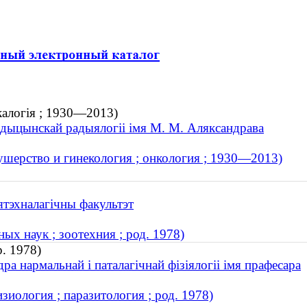
калогія ; 1930—2013)
медыцынскай радыялогіі імя М. М. Аляксандрава
ушерство и гинекология ; онкология ; 1930—2013)
ятэхналагічны факультэт
х наук ; зоотехния ; род. 1978)
р. 1978)
 нармальнай і паталагічнай фізіялогіі імя прафесара
иология ; паразитология ; род. 1978)