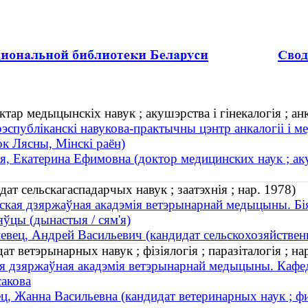
тар медыцынскіх навук ; акушэрства і гінекалогія ; ан
рэспубліканскі навукова-практычны цэнтр анкалогіі і 
ок Лясны, Мінскі раён)
, Екатерина Ефимовна (доктор медицинских наук ; ак
ат сельскагаспадарчых навук ; заатэхнія ; нар. 1978)
ская дзяржаўная акадэмія ветэрынарнай медыцыны. Бі
ўцы (дынастыя / сям'я)
вец, Андрей Васильевич (кандидат сельскохозяйственны
 ветэрынарных навук ; фізіялогія ; паразіталогія ; на
я дзяржаўная акадэмія ветэрынарнай медыцыны. Кафедра
сакова
, Жанна Васильевна (кандидат ветеринарных наук ; физ