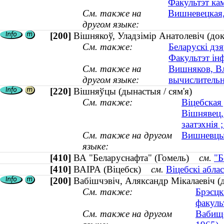
Факультэт кам
См. также на
Вишневецкая,
другом языке:
[200]
Вішнякоў, Уладзімір Анатолевіч (докт
См. также:
Беларускі дзя
Факультэт ін
См. также на
Вишняков, Вл
другом языке:
вычислительна
[220]
Вішняўцы (дынастыя / сям'я)
См. также:
Віцебская
Вішнявец,
заатэхнія 
См. также на другом
Вишневцы 
языке:
[410]
ВА "Беларуснафта" (Гомель)
см.
"Б
[410]
ВАІРА (Віцебск)
см.
Віцебскі абла
[200]
Вабішчэвіч, Аляксандр Мікалаевіч (д
См. также:
Брэсцк
факуль
См. также на другом
Вабище