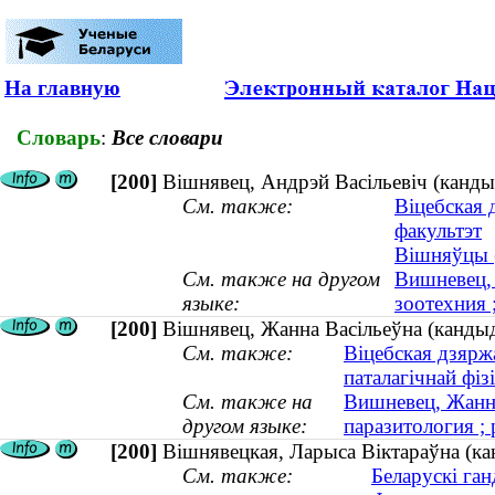
На главную
Словарь
:
Все словари
[200]
Вішнявец, Андрэй Васільевіч (кандыд
См. также:
Віцебская 
факультэт
Вішняўцы (
См. также на другом
Вишневец, 
языке:
зоотехния 
[200]
Вішнявец, Жанна Васільеўна (кандыдат
См. также:
Віцебская дзярж
паталагічнай фіз
См. также на
Вишневец, Жанна
другом языке:
паразитология ; 
[200]
Вішнявецкая, Ларыса Віктараўна (кан
См. также:
Беларускі ган