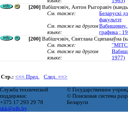
языке:
1965)
[200]
Вабішчэвіч, Антон Рыгоравіч (канды
См. также:
Беларускі д
факультэт
См. также на другом
Вабищевич, 
языке:
графика ; 
[200]
Вабішчэвіч, Святлана Сцяпанаўна (
См. также:
"МІТСО
См. также на другом
Вабище
языке:
1977)
Стр.:
<== Пред.
След. ==>
Служба технической
© Государственное учреж
поддержки:
© Поисковая система ра
+375 17 293 29 78
Беларуси
skk@nlb.by