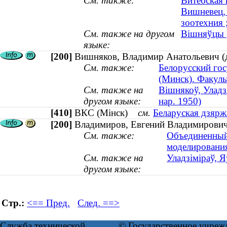
См. также:
Витебская 
Вишневец, 
зоотехния 
См. также на другом
Вішняўцы (
языке:
[200]
Вишняков, Владимир Анатольевич (до
См. также:
Белорусский го
(Минск). Факул
См. также на
Вішнякоў, Уладзі
другом языке:
нар. 1950)
[410]
ВКС (Мінск)
см.
Беларуская дзяржа
[200]
Владимиров, Евгений Владимирович (
См. также:
Объединенный
моделирования
См. также на
Уладзіміраў, Я
другом языке:
Стр.:
<== Пред.
След. ==>
Служба технической
© Государственное учреж