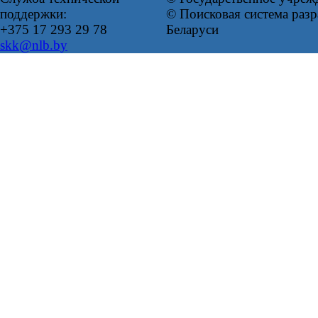
поддержки:
© Поисковая система ра
+375 17 293 29 78
Беларуси
skk@nlb.by