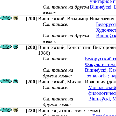
унитарное п
См. также на другом
Вішнеўскі, В
языке:
[200]
Вишневский, Владимир Николаевич (и
См. также:
Белорусс
Художест
См. также на другом
Вішнеўскі
языке:
[200]
Вишневский, Константин Викторович 
1986)
См. также:
Белорусский г
Факультет тех
См. также на
Вішнеўскі, Кан
другом языке:
тэхналогія ; на
[200]
Вишневский, Михаил Иванович (докт
См. также:
Могилевский
филологичес
См. также на
Вішнеўскі, Мі
другом языке:
[220]
Вишневцы (династия / семья)