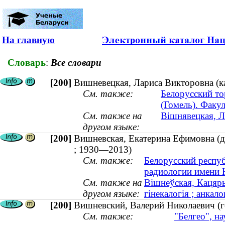
На главную
Словарь
:
Все словари
[200]
Вишневецкая, Лариса Викторовна (ка
См. также:
Белорусский то
(Гомель). Факу
См. также на
Вішнявецкая, Л
другом языке:
[200]
Вишневская, Екатерина Ефимовна (до
; 1930—2013)
См. также:
Белорусский респу
радиологии имени 
См. также на
Вішнеўская, Кацяры
другом языке:
гінекалогія ; анкал
[200]
Вишневский, Валерий Николаевич (ге
См. также:
"Белгео", н