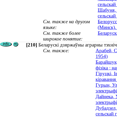
сельскай 
Шабуня, 
сельскай 
См. также на другом
Белорусс
языке:
(Минск).
См. также более
Беларуск
широкое понятие:
[210]
Беларускі дзяржаўны аграрны тэхніч
См. также:
Арабей, С
1954)
Барайшук,
фізіка ; н
Гіруцкі, 
кіравання 
Гурын, Ул
электрыфі
Дайнека, 
электрыфі
Дубадзел,
сельскай г