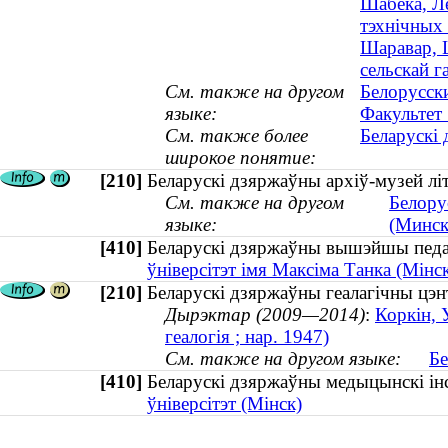
Шабека, Ле
тэхнічных
Шаравар, 
сельскай г
См. также на другом
Белорусск
языке:
Факультет
См. также более
Беларускі 
широкое понятие:
[210]
Беларускі дзяржаўны архіў-музей літ
См. также на другом
Белору
языке:
(Минск
[410]
Беларускі дзяржаўны вышэйшы педа
ўніверсітэт імя Максіма Танка (Мінс
[210]
Беларускі дзяржаўны геалагічны цэн
Дырэктар (2009—2014)
:
Коркін, 
геалогія ; нар. 1947)
См. также на другом языке:
Бе
[410]
Беларускі дзяржаўны медыцынскі і
ўніверсітэт (Мінск)