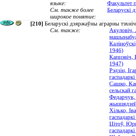
языке:
Факультет 
См. также более
Беларускі 
широкое понятие:
[210]
Беларускі дзяржаўны аграрны тэхніч
См. также:
Акуловіч, 
машынабуд
Каліноўскі
1946)
Капцэвіч, 
1947)
Рэдзін, Іг
гаспадаркі 
Сашко, Кан
сельскай г
Федарчук, 
жыццядзейн
Хілько, Ів
гаспадаркі 
Цітоў, Юры
гаспадаркі 