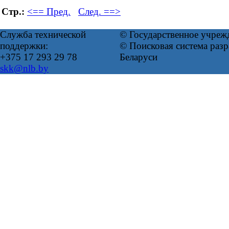
Стр.:
<== Пред.
След. ==>
Служба технической
© Государственное учреж
поддержки:
© Поисковая система ра
+375 17 293 29 78
Беларуси
skk@nlb.by