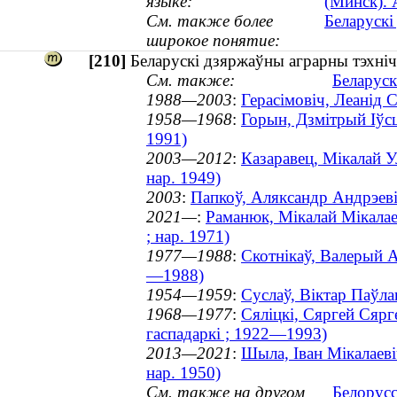
языке:
(Минск). 
См. также более
Беларускі
широкое понятие:
[210]
Беларускі дзяржаўны аграрны тэхнічн
См. также:
Беларуск
1988—2003
:
Герасімовіч, Леанід С
1958—1968
:
Горын, Дзмітрый Іўс
1991)
2003—2012
:
Казаравец, Мікалай У
нар. 1949)
2003
:
Папкоў, Аляксандр Андрэеві
2021—
:
Раманюк, Мікалай Мікалаев
; нар. 1971)
1977—1988
:
Скотнікаў, Валерый А
—1988)
1954—1959
:
Суслаў, Віктар Паўла
1968—1977
:
Сяліцкі, Сяргей Сярг
гаспадаркі ; 1922—1993)
2013—2021
:
Шыла, Іван Мікалаевіч
нар. 1950)
См. также на другом
Белорусс