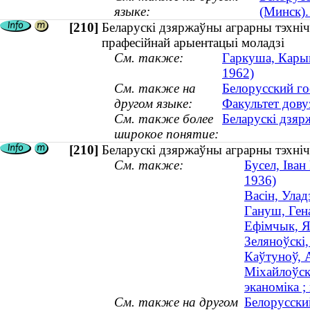
языке:
(Минск).
[210]
Беларускі дзяржаўны аграрны тэхнічн
прафесійнай арыентацыі моладзі
См. также:
Гаркуша, Карын
1962)
См. также на
Белорусский го
другом языке:
Факультет дову
См. также более
Беларускі дзяр
широкое понятие:
[210]
Беларускі дзяржаўны аграрны тэхнічн
См. также:
Бусел, Іван
1936)
Васін, Ула
Гануш, Гена
Ефімчык, Яў
Зеляноўскі,
Каўтуноў, А
Міхайлоўскі
эканоміка ;
См. также на другом
Белорусски