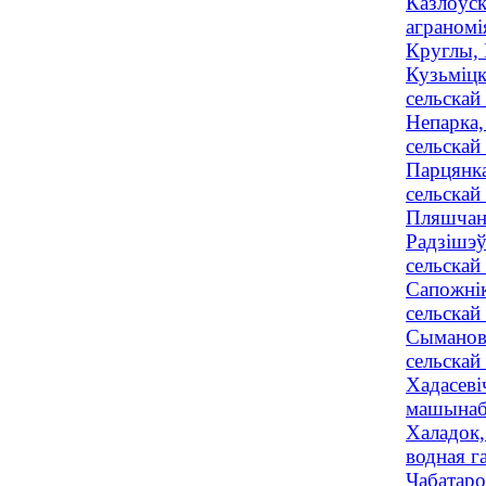
Казлоўск
аграномія
Круглы, 
Кузьміцк
сельскай 
Непарка,
сельскай 
Парцянка
сельскай 
Пляшчанк
Радзішэў
сельскай 
Сапожнік
сельскай 
Сыманові
сельскай
Хадасеві
машынабу
Халадок,
водная га
Чабатаро