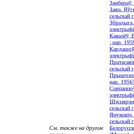
Занбераў,
Заяц, Яўг
сельскай г
Збрадыга,
электрыфі
Кавалёў, 
; нар. 195
Кардашоў,
электрыфі
Пратасаві
сельскай г
Прышчэпаў
нар. 1956
Сцепанцоў
электрыфі
Шэсцярэнь
сельскай г
Януковіч,
сельскай г
См. также на другом
Белорусск