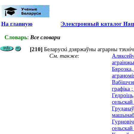
На главную
Словарь
:
Все словари
[210]
Беларускі дзяржаўны аграрны тэхніч
См. также:
Аляксейч
аграінж
Бярозка,
аграномія
Вабішчэв
графіка 
Гедроіць
сельскай 
Груданаў
машынабу
Гурновіч
сельскай 