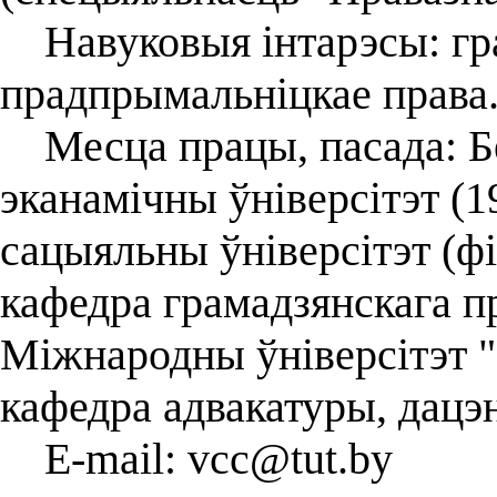
Навуковыя інтарэсы: гра
прадпрымальніцкае права
Месца працы, пасада: Б
эканамічны ўніверсітэт (
сацыяльны ўніверсітэт (фі
кафедра грамадзянскага пр
Міжнародны ўніверсітэт "
кафедра адвакатуры, дацэ
E-mail: vcc@tut.by