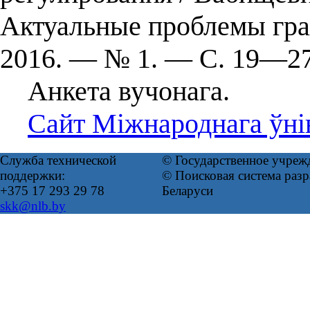
Актуальные проблемы гра
2016. — № 1. — С. 19—27
Анкета вучонага.
Сайт Міжнароднага ўні
Служба технической
© Государственное учреж
поддержки:
© Поисковая система ра
+375 17 293 29 78
Беларуси
skk@nlb.by