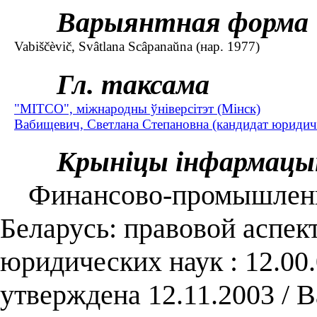
Варыянтная форма
Vabiščèvič, Svâtlana Scâpanaŭna (нар. 1977)
Гл. таксама
"МІТСО", міжнародны ўніверсітэт (Мінск)
Вабищевич, Светлана Степановна (кандидат юридиче
Крыніцы інфармацы
Финансово-промышленны
Беларусь: правовой аспект 
юридических наук : 12.00.
утверждена 12.11.2003 / 