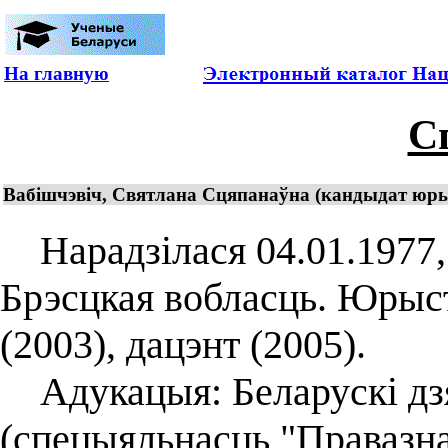
На главную
С
Вабішчэвіч, Святлана Сцяпанаўна (кандыдат юры
Нарадзілася 04.01.1977, в
Брэсцкая вобласць. Юрыс
(2003), дацэнт (2005).
Адукацыя: Беларускі дзя
(спецыяльнасць "Правазна