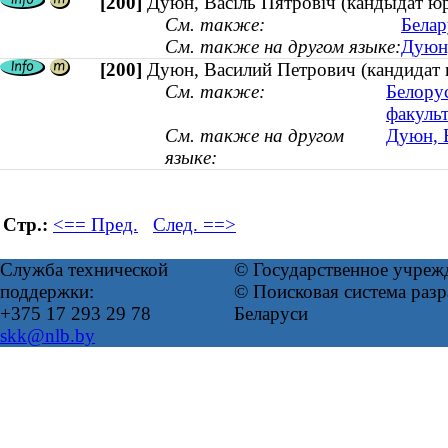
[200]
Дуюн, Васіль Пятровіч (кандыдат 
См. также:
Белар
См. также на другом языке:
Дуюн,
[200]
Дуюн, Василий Петрович (кандидат
См. также:
Белору
факульт
См. также на другом
Дуюн, 
языке:
Стр.:
<== Пред.
След. ==>
Служба технической
© Государственное учреж
поддержки:
© Поисковая система ра
+375 17 293 29 78
Беларуси
skk@nlb.by