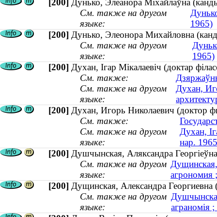
[200]
Дунько, Элеанора Міхайлаўна (канды
См. также на другом
Дунько
языке:
1965)
[200]
Дунько, Элеонора Михайловна (канди
См. также на другом
Дуньк
языке:
1965)
[200]
Духан, Ігар Мікалаевіч (доктар філас
См. также:
Дзяржаўны
См. также на другом
Духан, Иг
языке:
архитектур
[200]
Духан, Игорь Николаевич (доктор фи
См. также:
Государс
См. также на другом
Духан, Іг
языке:
нар. 1965
[200]
Душчынская, Аляксандра Георгіеўна 
См. также на другом
Дущинская,
языке:
агрономия 
[200]
Дущинская, Александра Георгиевна (
См. также на другом
Душчынская
языке:
аграномія 