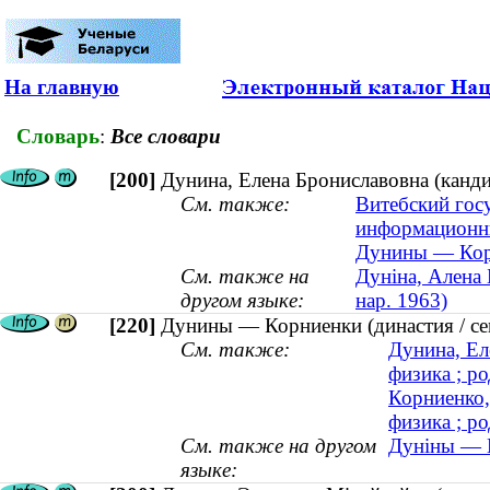
На главную
Словарь
:
Все словари
[200]
Дунина, Елена Брониславовна (канди
См. также:
Витебский гос
информационны
Дунины — Корн
См. также на
Дуніна, Алена 
другом языке:
нар. 1963)
[220]
Дунины — Корниенки (династия / се
См. также:
Дунина, Ел
физика ; ро
Корниенко,
физика ; ро
См. также на другом
Дуніны — К
языке: