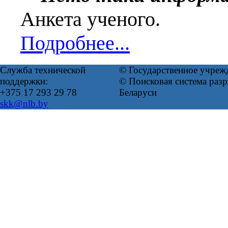
Анкета ученого.
Подробнее...
Служба технической
© Государственное учреж
поддержки:
© Поисковая система ра
+375 17 293 29 78
Беларуси
skk@nlb.by