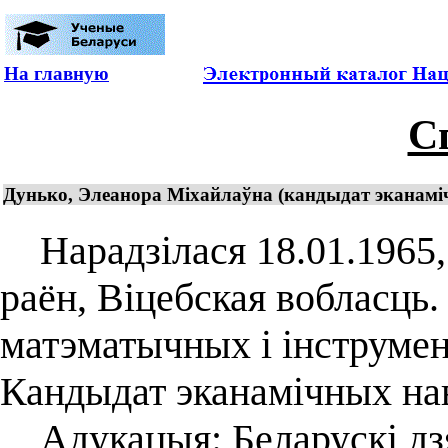
На главную
С
Дунько, Элеанора Міхайлаўна (кандыдат эканаміч
Нарадзілася 18.01.1965, 
раён, Віцебская вобласць.
матэматычных і інструмен
Кандыдат эканамічных наву
Адукацыя: Беларускі дзя