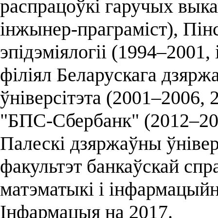
распрацоўкі гаручых выка
інжынер-праграміст), Пінс
эпідэміялогіі (1994–2001,
філіял Беларускага дзярж
ўніверсітэта (2001–2006,
"БПС-Сбербанк" (2012–201
Палескі дзяржаўны ўніверс
факультэт банкаўскай сп
матэматыкі і інфармацыйн
Інфармацыя на 2017.