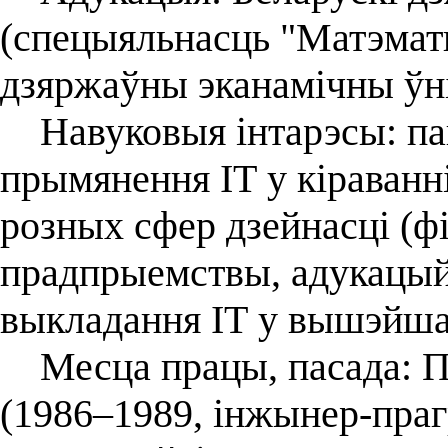
(спецыяльнасць "Матэматы
дзяржаўны эканамічны ўнів
Навуковыя інтарэсы: па
прымянення ІТ у кіраванн
розных сфер дзейнасці (фі
прадпрыемствы, адукацый
выкладання ІТ у вышэйша
Месца працы, пасада: Пі
(1986–1989, інжынер-прагр