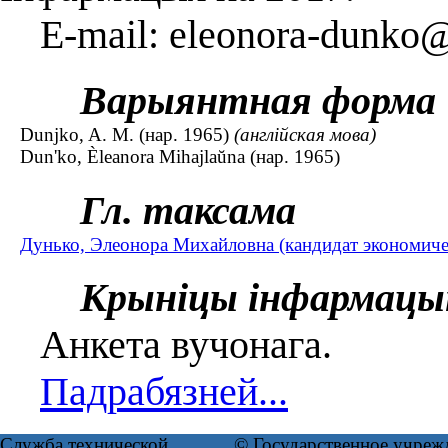
E-mail: eleonora-dunko@
Варыянтная форма
Dunjko, A. M. (нар. 1965)
(англійская мова)
Dun'ko, Èleanora Mihajlaŭna (нар. 1965)
Гл. таксама
Дунько, Элеонора Михайловна (кандидат экономичес
Крыніцы інфармацы
Анкета вучонага.
Падрабязней...
Служба технической
© Государственное учреж