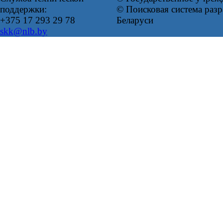
поддержки:
© Поисковая система ра
+375 17 293 29 78
Беларуси
skk@nlb.by