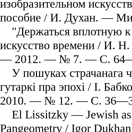
изобразительном искусств
пособие / И. Духан. — Ми
"Держаться вплотную к 
искусство времени / И. Н
— 2012. — № 7. — С. 64
У пошуках страчанага ча
гутаркі пра эпохі / І. Бабк
2010. — № 12. — С. 36—3
El Lissitzky — Jewish as 
Pangeometry / Igor Dukhan 