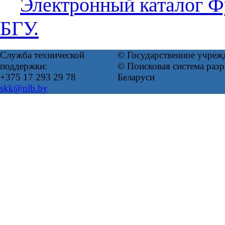
Электронный каталог Ф
БГУ.
Служба технической
© Государственное учреж
поддержки:
© Поисковая система ра
+375 17 293 29 78
Беларуси
skk@nlb.by