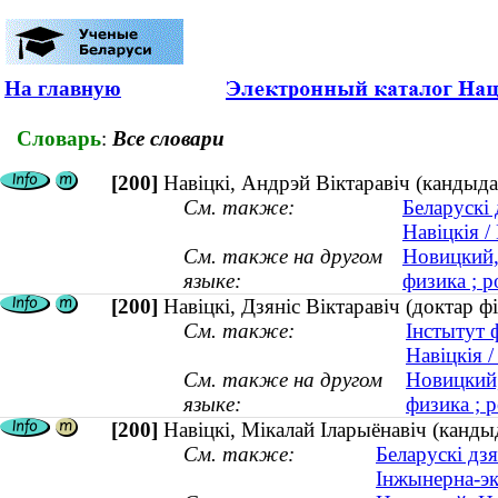
На главную
Словарь
:
Все словари
[200]
Навіцкi, Андрэй Вiктаравiч (кандыдат
См. также:
Беларускі 
Навіцкія /
См. также на другом
Новицкий,
языке:
физика ; р
[200]
Навіцкі, Дзяніс Віктаравіч (доктар ф
См. также:
Інстытут ф
Навіцкія /
См. также на другом
Новицкий,
языке:
физика ; р
[200]
Навіцкі, Мікалай Іларыёнавіч (канды
См. также:
Беларускі дзя
Інжынерна-эк