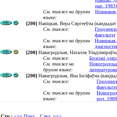
Навіцкі, Д
нар. 1983)
См. также на другом
Новицкие 
языке:
[200]
Навіцкая, Вера Сяргееўна (кандыдат
См. также:
Гродзенск
факультэт
См. также на другом
Новицкая,
языке:
диагностик
[200]
Навагродская, Наталля Уладзіміраўна
См. также:
Брэсцкі дзяр
См. также на
Новогродска
другом языке:
литературове
[200]
Навагродская, Яна Іосіфаўна (кандыда
См. также:
Гродзенс
факультэ
См. также на другом
Новогрод
языке:
род. 1989
Стр.:
<== Пред.
След. ==>