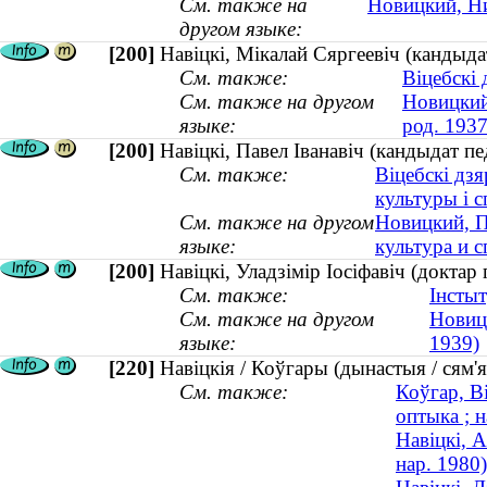
См. также на
Новицкий, Ни
другом языке:
[200]
Навіцкі, Мікалай Сяргеевіч (кандыдат
См. также:
Віцебскі
См. также на другом
Новицкий
языке:
род. 1937
[200]
Навіцкі, Павел Іванавіч (кандыдат пед
См. также:
Віцебскі дз
культуры і 
См. также на другом
Новицкий, П
языке:
культура и с
[200]
Навіцкі, Уладзімір Іосіфавіч (доктар
См. также:
Інстыт
См. также на другом
Новиц
языке:
1939)
[220]
Навіцкія / Коўгары (дынастыя / сям'я
См. также:
Коўгар, В
оптыка ; н
Навіцкi, А
нар. 1980)