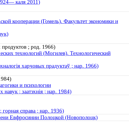
1924— каля 2011)
ской кооперации (Гомель). Факультет экономики и
вук)
 продуктов ; род. 1966)
еских технологий (Могилев). Технологический
хналогія харчовых прадуктаў ; нар. 1966)
1984)
дагогики и психологии
навук ; заатэхнія ; нар. 1984)
 горная справа ; нар. 1936)
мени Евфросинии Полоцкой (Новополоцк)