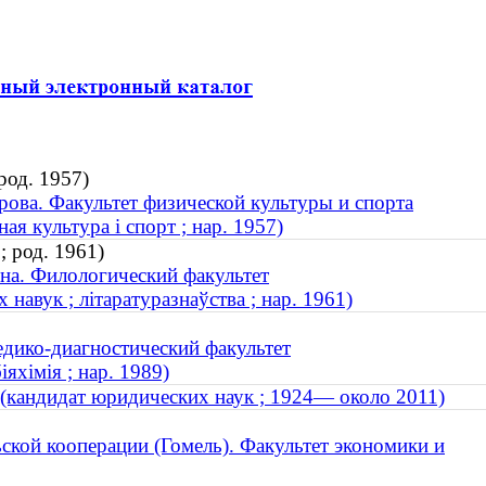
род. 1957)
ова. Факультет физической культуры и спорта
ная культура і спорт ; нар. 1957)
; род. 1961)
на. Филологический факультет
навук ; літаратуразнаўства ; нар. 1961)
дико-диагностический факультет
яхімія ; нар. 1989)
кандидат юридических наук ; 1924— около 2011)
ской кооперации (Гомель). Факультет экономики и