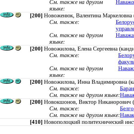
См. также на другом
Наважо
языке:
[200]
Новоженюк, Валентина Маркеловна (
См. также:
Белору
управл
См. также на другом
Наважа
языке:
[200]
Новожилова, Елена Сергеевна (канди
См. также:
Белор
факуль
См. также на другом
Наважы
языке:
[200]
Новожилова, Инна Владимировна (кан
См. также:
Баран
См. также на другом языке:
Наваж
[200]
Новокшонов, Виктор Никанорович (ка
См. также:
Белг
См. также на другом языке:
Навак
[410]
Новополоцкий политехнический и