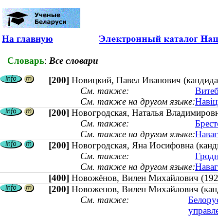
На главную
Словарь
:
Все словари
[200]
Новицкий, Павел Иванович (кандидат 
См. также:
Витеб
См. также на другом языке:
Навіц
[200]
Новогродская, Наталья Владимировна
См. также:
Брест
См. также на другом языке:
Наваг
[200]
Новогродская, Яна Иосифовна (канди
См. также:
Гродн
См. также на другом языке:
Наваг
[400]
Новожёнов, Вилен Михайлович (1
[200]
Новоженов, Вилен Михайлович (кан
См. также:
Белору
управл