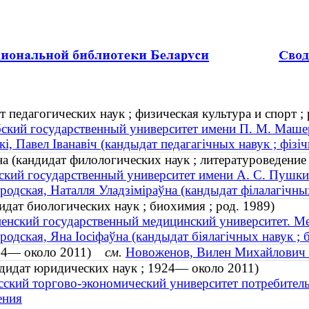
педагогических наук ; физическая культура и спорт ; 
ский государственный университет имени П. М. Машер
кі, Павел Іванавіч (кандыдат педагагічных навук ; фізіч
 (кандидат филологических наук ; литературоведение 
ский государственный университет имени А. С. Пушки
родская, Наталля Уладзіміраўна (кандыдат філалагічных 
дат биологических наук ; биохимия ; род. 1989)
енский государственный медицинский университет. Ме
родская, Яна Іосіфаўна (кандыдат біялагічных навук ; бі
924— около 2011)
см.
Новоженов, Вилен Михайлович (
дидат юридических наук ; 1924— около 2011)
сский торгово-экономический университет потребитель
ения