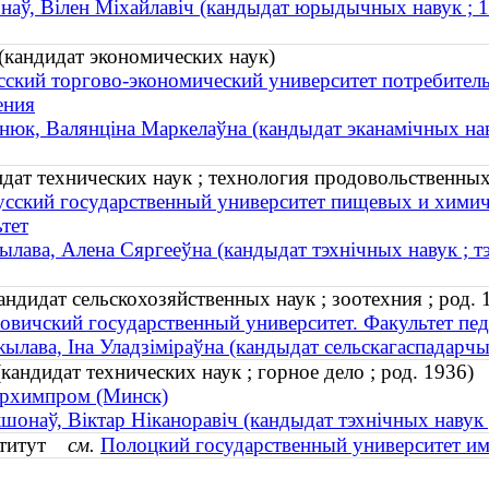
наў, Вілен Міхайлавіч (кандыдат юрыдычных навук ; 
кандидат экономических наук)
сский торгово-экономический университет потребитель
ения
нюк, Валянціна Маркелаўна (кандыдат эканамічных на
дат технических наук ; технология продовольственных
усский государственный университет пищевых и химич
тет
лава, Алена Сяргееўна (кандыдат тэхнічных навук ; тэ
дидат сельскохозяйственных наук ; зоотехния ; род. 
овичский государственный университет. Факультет пе
ылава, Іна Уладзіміраўна (кандыдат сельскагаспадарчых 
ндидат технических наук ; горное дело ; род. 1936)
орхимпром (Минск)
шонаў, Віктар Ніканоравіч (кандыдат тэхнічных навук ;
нститут
см.
Полоцкий государственный университет и