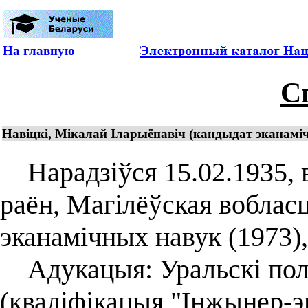
На главную
С
Навіцкі, Мікалай Іларыёнавіч (кандыдат эканаміч
Нарадзіўся 15.02.1935, в
раён, Магілёўская воблас
эканамічных навук (1973),
Адукацыя: Уральскі полі
(кваліфікацыя "Інжынер-эк