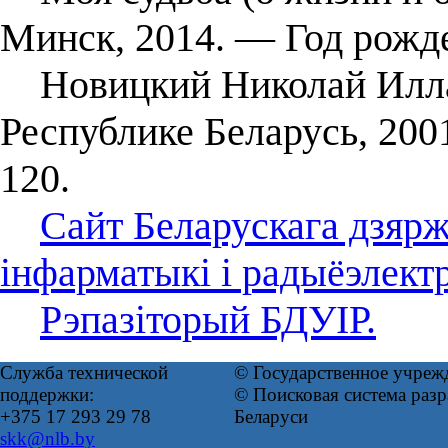
Минск, 2014. — Год рожде
Новицкий Николай Иллари
Республике Беларусь, 200
120.
Сайт Беларускага дзярж
інфарматыкі і радыёэлектр
Рэпазіторый БДУІР.
Служба технической
© Государственное учреж
поддержки:
© Поисковая система ра
+375 17 293 29 78
Беларуси
skk@nlb.by