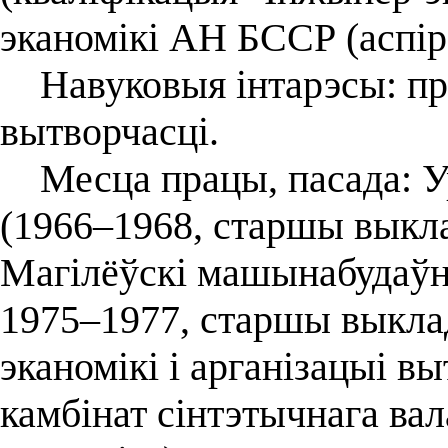
эканомікі АН БССР (аспір
Навуковыя інтарэсы: пра
вытворчасці.
Месца працы, пасада: Ур
(1966–1968, старшы выкла
Магілёўскі машынабудаўні
1975–1977, старшы выкла
эканомікі і арганізацыі вы
камбінат сінтэтычнага ва