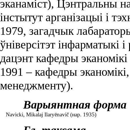
эканаміст), Цэнтральны н
інстытут арганізацыі і тэх
1979, загадчык лабаратор
ўніверсітэт інфарматыкі і 
дацэнт кафедры эканомікі 
1991 – кафедры эканомікі
менеджменту).
Варыянтная форма
Navicki, Mikalaj Ilaryënavič (нар. 1935)