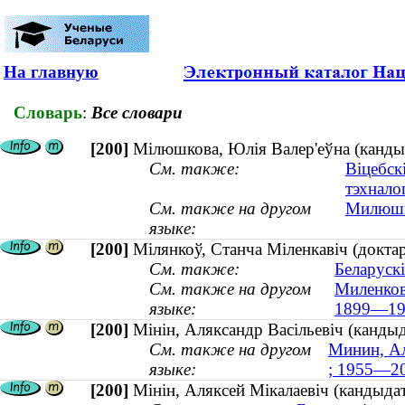
На главную
Словарь
:
Все словари
[200]
Мілюшкова, Юлія Валер'еўна (кандыд
См. также:
Віцебск
тэхнало
См. также на другом
Милюшко
языке:
[200]
Мілянкоў, Станча Міленкавіч (докта
См. также:
Беларуск
См. также на другом
Миленков
языке:
1899—19
[200]
Мінін, Аляксандр Васільевіч (канды
См. также на другом
Минин, Ал
языке:
; 1955—2
[200]
Мінін, Аляксей Мікалаевіч (кандыдат