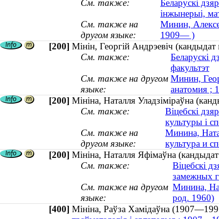
См. также:
Беларускі дзяр
інжынерыі, ма
См. также на
Минин, Алексе
другом языке:
1909— )
[200]
Мінін, Георгій Андрэевіч (кандыдат
См. также:
Беларускі д
факультэт
См. также на другом
Минин, Геор
языке:
анатомия ;
[200]
Мініна, Наталля Уладзіміраўна (канды
См. также:
Віцебскі дзя
культуры і с
См. также на
Минина, Ната
другом языке:
культура и сп
[200]
Мініна, Наталля Яфімаўна (кандыдат 
См. также:
Віцебскі д
замежных г
См. также на другом
Минина, На
языке:
род. 1960)
[400]
Мініна, Раўза Хамідаўна (1907—1