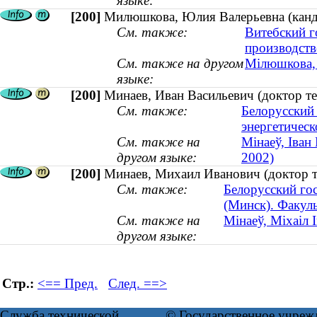
языке:
[200]
Милюшкова, Юлия Валерьевна (канди
См. также:
Витебский г
производств
См. также на другом
Мілюшкова, 
языке:
[200]
Минаев, Иван Васильевич (доктор те
См. также:
Белорусский
энергетическ
См. также на
Мінаеў, Іван
другом языке:
2002)
[200]
Минаев, Михаил Иванович (доктор т
См. также:
Белорусский го
(Минск). Факул
См. также на
Мінаеў, Міхаіл 
другом языке:
Стр.:
<== Пред.
След. ==>
Служба технической
© Государственное учреж