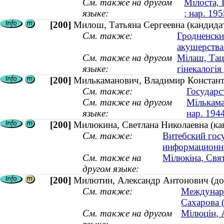
См. также на другом
Мілоста, 
языке:
; нар. 195
[200]
Милош, Татьяна Сергеевна (кандидат
См. также:
Гродненски
акушерства
См. также на другом
Мілаш, Тац
языке:
гінекалогія 
[200]
Милькаманович, Владимир Константи
См. также:
Государс
См. также на другом
Мількама
языке:
нар. 194
[200]
Милюкина, Светлана Николаевна (кан
См. также:
Витебский гос
информационны
См. также на
Мілюкіна, Свят
другом языке:
[200]
Милютин, Александр Антонович (до
См. также:
Междунаро
Сахарова 
См. также на другом
Мілюцін, 