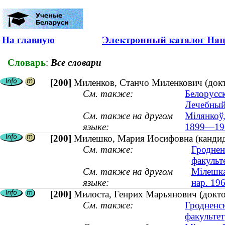
На главную
Словарь
:
Все словари
[200]
Миленков, Станчо Миленкович (докт
См. также:
Белорусс
Лечебный
См. также на другом
Мілянкоў,
языке:
1899—19
[200]
Милешко, Мария Иосифовна (кандида
См. также:
Гроднен
факульт
См. также на другом
Мілешка
языке:
нар. 19
[200]
Милоста, Генрих Марьянович (доктор
См. также:
Гродненс
факультет