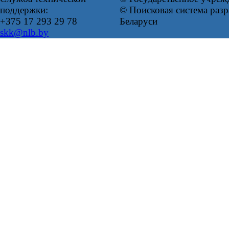
поддержки:
© Поисковая система ра
+375 17 293 29 78
Беларуси
skk@nlb.by