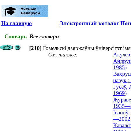
На главную
Словарь
:
Все словари
[210]
Гомельскі дзяржаўны ўніверсітэт ім
См. также:
Акулеві
Андрушк
1985)
Вахруш
навук 
Гусеў, 
1969)
Журавел
1935—
Іваноў,
—2002
Кавалёв