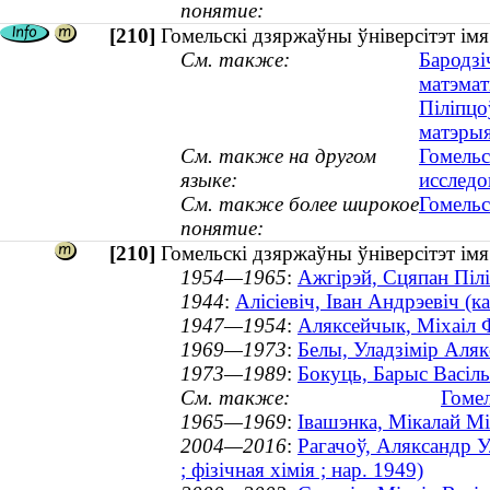
понятие:
[210]
Гомельскі дзяржаўны ўніверсітэт ім
См. также:
Бародзі
матэмат
Піліпцо
матэрыя
См. также на другом
Гомельс
языке:
исследо
См. также более широкое
Гомельс
понятие:
[210]
Гомельскі дзяржаўны ўніверсітэт ім
1954—1965
:
Ажгірэй, Сцяпан Піл
1944
:
Алісіевіч, Іван Андрэевіч (
1947—1954
:
Аляксейчык, Міхаіл 
1969—1973
:
Белы, Уладзімір Аляк
1973—1989
:
Бокуць, Барыс Васіль
См. также:
Гомел
1965—1969
:
Івашэнка, Мікалай М
2004—2016
:
Рагачоў, Аляксандр У
; фізічная хімія ; нар. 1949)