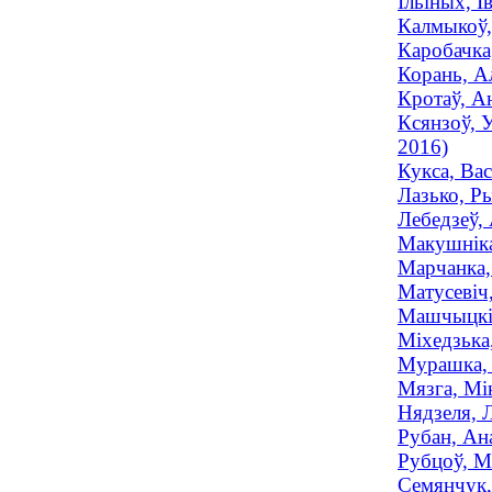
Ільіных, 
Калмыкоў, 
Каробачка
Корань, Ал
Кротаў, А
Ксянзоў, 
2016)
Кукса, Ва
Лазько, Ры
Лебедзеў,
Макушніка
Марчанка, 
Матусевіч,
Машчыцкі,
Міхедзька,
Мурашка, М
Мязга, Мік
Нядзеля, 
Рубан, Ана
Рубцоў, М
Семянчук,