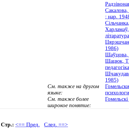
Радзівона
Сакалова,
; нар. 194
Сільчанка
Харламаў,
літаратур
Цярэшчанк
1986)
Шаўцова, 
Шацюк, Та
педагогіка
Шчакудава
1985)
См. также на другом
Гомельски
языке:
психологи
См. также более
Гомельскі
широкое понятие:
Стр.:
<== Пред.
След. ==>