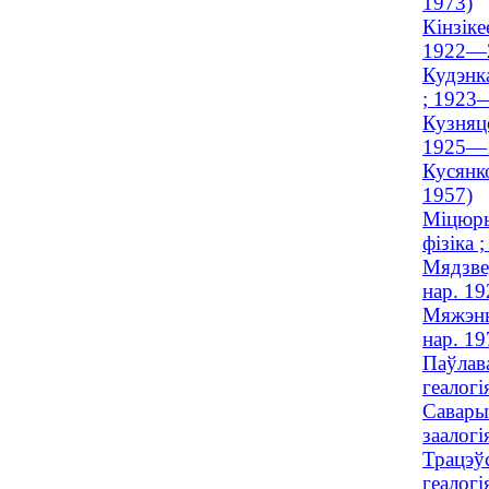
1973)
Кінзіке
1922—
Кудэнк
; 1923
Кузняцо
1925—
Кусянко
1957)
Міцюры
фізіка
Мядзвед
нар. 19
Мяжэнна
нар. 19
Паўлава
геалогі
Савары
заалогі
Трацэўс
геалогі