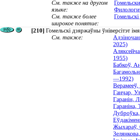
См. также на другом
Гомельски
языке:
Филологич
См. также более
Гомельскі
широкое понятие:
[210]
Гомельскі дзяржаўны ўніверсітэт ім
См. также:
Адзіночан
2025)
Аляксейчан
1955)
Бабкоў, Ан
Багамольні
—1992)
Верамееў, 
Ганчар, Ул
Гаранін, 
Гараніна, 
Дуброўка,
Еўдакімен
Жыхараў, 
Зелянкова,