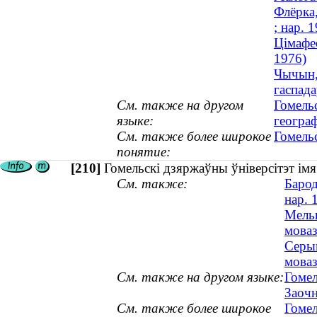
Флёрка,
; нар. 
Цімафее
1976)
Чычын, 
гаспад
См. также на другом
Гомель
языке:
геогра
См. также более широкое
Гомель
понятие:
[210]
Гомельскі дзяржаўны ўніверсітэт ім
См. также:
Барод
нар. 
Мельн
моваз
Серык
моваз
См. также на другом языке:
Гомел
Заочн
См. также более широкое
Гомел