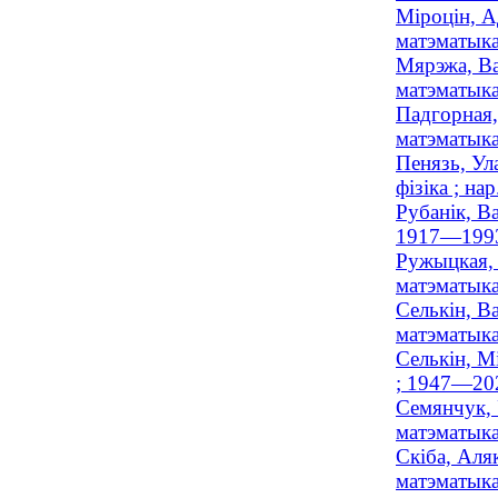
Міроцін, А
матэматыка
Мярэжа, Ва
матэматыка
Падгорная,
матэматыка
Пенязь, Ул
фізіка ; на
Рубанік, В
1917—199
Ружыцкая, 
матэматыка
Селькін, В
матэматыка
Селькін, М
; 1947—20
Семянчук, 
матэматык
Скіба, Аля
матэматыка