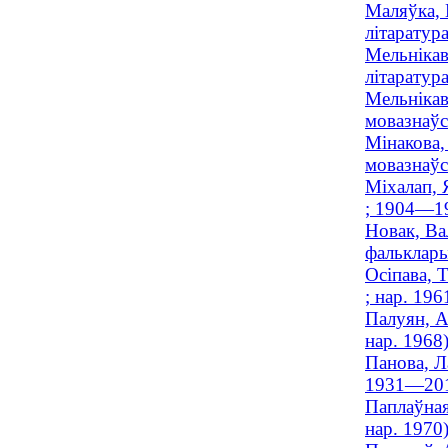
Маляўка, 
літаратур
Мельнікав
літаратура
Мельнікав
мовазнаўст
Мінакова,
мовазнаўс
Міхалап, 
; 1904—1
Новак, Ва
фальклары
Осіпава, 
; нар. 196
Палуян, А
нар. 1968
Панова, Л
1931—20
Паплаўная
нар. 1970