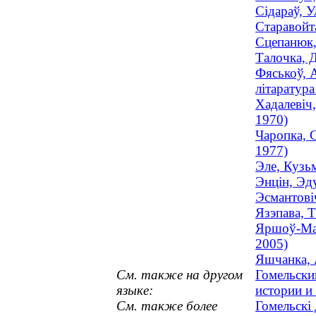
Сідараў, 
Старавойт
Сцепанюк, 
Талочка, 
Фяськоў, А
літаратура
Хадалевіч
1970)
Чаропка, С
1977)
Эле, Кузь
Энцін, Эд
Эсмантові
Язэпава, 
Яршоў-Маз
2005)
Яшчанка, 
См. также на другом
Гомельски
языке:
истории и
См. также более
Гомельскі