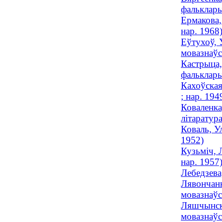
фальклары
Ермакова,
нар. 1968
Еўтухоў, 
мовазнаўс
Кастрыца,
фальклары
Кахоўская
; нар. 194
Коваленка
літаратур
Коваль, Ул
1952)
Кузьміч, 
нар. 1957
Лебедзева
Лявончанк
мовазнаўс
Ляшчынска
мовазнаўст