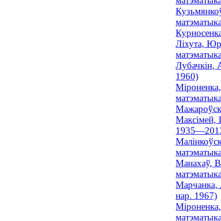
матэматыка
Кузьмянкоў
матэматыка
Курносенка
Ліхута, Юр
матэматыка
Лубачкін, 
1960)
Мiроненка,
матэматыка
Мажароўскі
Максімей, І
1935—201
Малінкоўск
матэматыка
Манахаў, В
матэматыка
Марчанка, 
нар. 1967)
Міроненка,
матэматыка