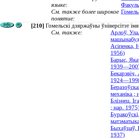
языке:
Факуль
См. также более широкое
Гомель
понятие:
[210]
Гомельскі дзяржаўны ўніверсітэт ім
См. также:
Арлоў, Ула
машынабуда
Асіпенка, 
1956)
Барыс, Яка
1939—200
Бекарэвіч,
1924—199
Беразоўска
механіка ; 
Блізнец, І
; нар. 1975
Буракоўскі
матэматыка
Быхаўцаў, В
1937)