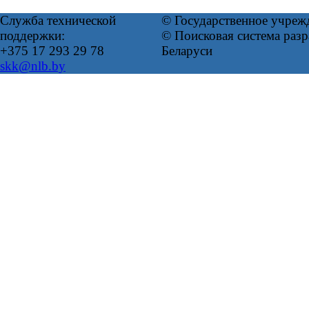
Служба технической
© Государственное учреж
поддержки:
© Поисковая система ра
+375 17 293 29 78
Беларуси
skk@nlb.by