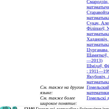
Смародзін,
матэматычн
Старавойта
матэматыка
Сукач, Але
Філіпцоў, 
матэматык
Хадановіч,
матэматыка
Цурганава,
Шамяткоў, 
—2013)
Шмідаў, Фё
; 1911—19
Якубовіч, 
матэматыка
См. также на другом
Гомельский
языке:
математики
См. также более
Гомельскі 
широкое понятие:
[210]
Гомельскі дзяржаўны ўніверсітэт імя 