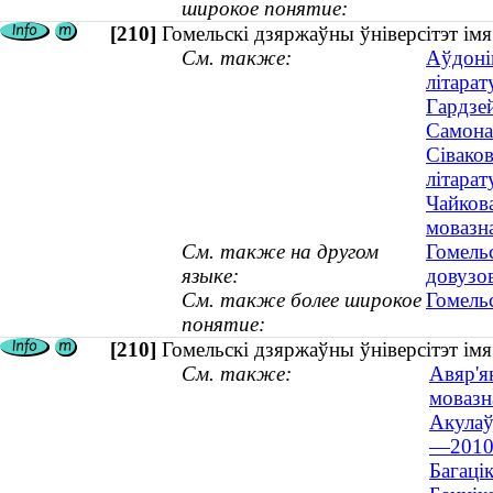
широкое понятие:
[210]
Гомельскі дзяржаўны ўніверсітэт ім
См. также:
Аўдонін
літарат
Гардзей
Самона
Сіваков
літарат
Чайкова
мовазна
См. также на другом
Гомель
языке:
довузо
См. также более широкое
Гомель
понятие:
[210]
Гомельскі дзяржаўны ўніверсітэт і
См. также:
Авяр'я
мовазна
Акулаў
—2010
Багаці