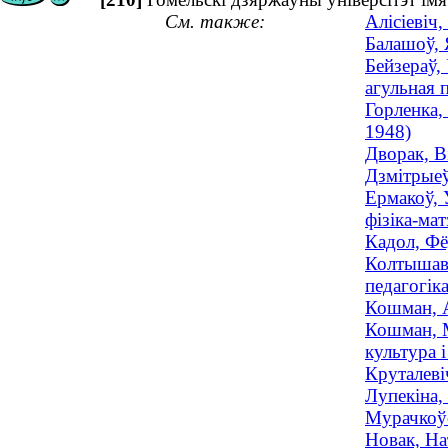
См. также:
Алісіевіч
Балашоў, 
Бейзераў,
агульная п
Горленка,
1948)
Дворак, В
Дзмітрыеў
Ермакоў, 
фізіка-ма
Кадол, Фё
Колтышава
педагогіка
Кошман, А
Кошман, М
культура 
Круталеві
Лупекіна,
Мурачкоўс
Новак, На