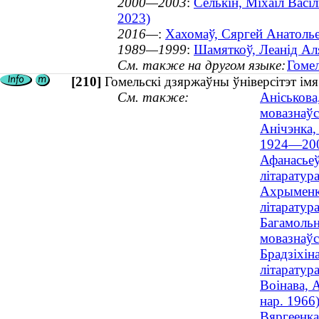
2000—2003
:
Селькін, Міхаіл Васі
2023)
2016—
:
Хахомаў, Сяргей Анатольев
1989—1999
:
Шамяткоў, Леанід Ал
См. также на другом языке:
Гомел
[210]
Гомельскі дзяржаўны ўніверсітэт ім
См. также:
Аніськова
мовазнаўс
Анічэнка, 
1924—20
Афанасьеў
літаратур
Ахрыменка
літаратур
Багамольн
мовазнаўст
Брадзіхін
літаратура
Воінава, 
нар. 1966
Вяргеенка