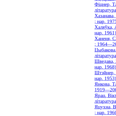
Фіцнер, Т
літаратура
Хазанава,
; нар. 197
Халяўка, 
нар. 1961
Ханеня, С
; 1964—2
Цыбакова,
літаратура
Шведава, 
нар. 1968
Штэйнер, 
нар. 1953
Янкова, Т
1919—20
Ярац, Вік
літаратура
Яцухна, В
; нар. 196