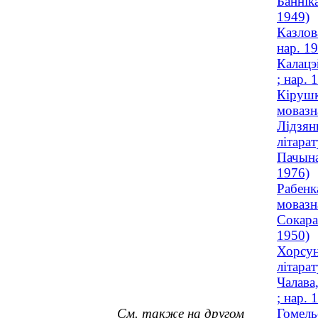
Баннік
1949)
Казлов
нар. 1
Калацэ
; нар. 
Кірушк
мовазна
Лідзян
літарат
Пачына
1976)
Рабенк
мовазна
Сокара
1950)
Хорсун
літарат
Чалава
; нар. 
См. также на другом
Гомель