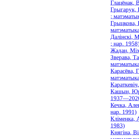
Глацёнак, 
Грыгарук, 
; матэматык
Грыцкова, 
матэматыка
Далінскі, 
; нар. 1958
Жадан, Міх
Зверава, Т
матэматыка
Карасёва, 
матэматыка
Караткевіч
Кашын, Юры
1937—202
Кечка, Але
нар. 1991)
Кліменка, 
1983)
Княгіна, В