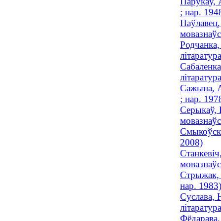
Парукаў, 
; нар. 194
Паўлавец,
мовазнаўст
Родчанка,
літаратур
Сабаленка
літаратур
Сажына, А
; нар. 197
Серыкаў, 
мовазнаўст
Смыкоўска
2008)
Станкевіч
мовазнаўст
Стрыжак, 
нар. 1983
Суслава, 
літаратура
Фёдарава