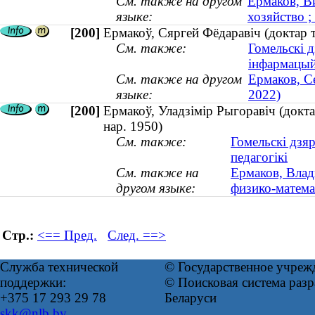
См. также на другом
Ермаков, Ви
языке:
хозяйство 
[200]
Ермакоў, Сяргей Фёдаравіч (доктар т
См. также:
Гомельскі д
інфармацый
См. также на другом
Ермаков, С
языке:
2022)
[200]
Ермакоў, Уладзімір Рыгоравіч (докта
нар. 1950)
См. также:
Гомельскі дзяр
педагогікі
См. также на
Ермаков, Влад
другом языке:
физико-математ
Стр.:
<== Пред.
След. ==>
Служба технической
© Государственное учреж
поддержки:
© Поисковая система ра
+375 17 293 29 78
Беларуси
skk@nlb.by