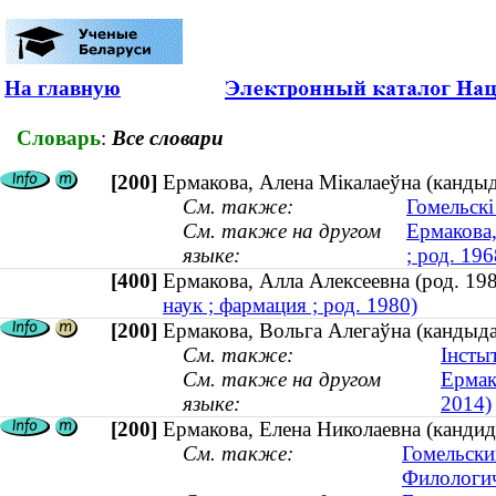
На главную
Словарь
:
Все словари
[200]
Ермакова, Алена Мікалаеўна (кандыда
См. также:
Гомельскі
См. также на другом
Ермакова,
языке:
; род. 196
[400]
Ермакова, Алла Алексеевна (род. 
наук ; фармация ; род. 1980)
[200]
Ермакова, Вольга Алегаўна (кандыда
См. также:
Інсты
См. также на другом
Ермак
языке:
2014)
[200]
Ермакова, Елена Николаевна (кандида
См. также:
Гомельски
Филологич