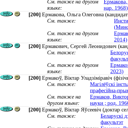
См. также на другом
Ермакова,
языке:
нар. 1968)
[200]
Ермакова, Ольга Олеговна (кандида
См. также:
Инсти
(Минс
См. также на другом
Ермак
языке:
2014)
[200]
Ермакович, Сергей Леонидович (кан
См. также:
Белору
факульт
См. также на другом
Ермако
языке:
2023)
[200]
Ермакоў, Віктар Уладзіміравіч (фізіч
См. также:
Магілёўскі інст
прафесійна-пры
См. также на
Ермаков, Викто
другом языке:
науки ; род. 196
[200]
Ермакоў, Віктар Яўсеевіч (доктар се
См. также:
Беларускі д
факультэт