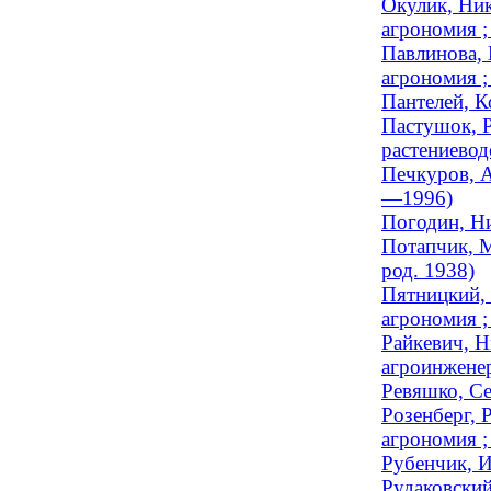
Окулик, Ник
агрономия 
Павлинова, 
агрономия ;
Пантелей, К
Пастушок, Р
растениеводс
Печкуров, А
—1996)
Погодин, Ни
Потапчик, М
род. 1938)
Пятницкий, 
агрономия ;
Райкевич, Н
агроинженер
Ревяшко, Се
Розенберг, 
агрономия ;
Рубенчик, И
Рудаковский