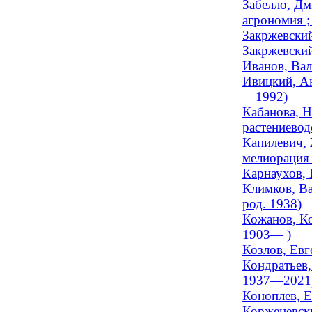
Забелло, Дм
агрономия ;
Закржевский
Закржевский
Иванов, Вал
Ивицкий, Ан
—1992)
Кабанова, Н
растениеводс
Капилевич, 
мелиорация 
Карнаухов, 
Климков, Ва
род. 1938)
Кожанов, Ко
1903— )
Козлов, Евг
Кондратьев,
1937—2021
Коноплев, Е
Корженевски