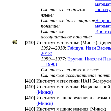
матема
См. также на другом
Інстыту
языке:
См. также более широкое
Национа
понятие:
матема
См. также
Институ
ассоциативное понятие:
[210]
Институт математики (Минск). Дире
1992—2018
:
Гайшун, Иван Василь
2018)
1959—1977
:
Еругин, Николай Павл
—1990)
См. также на другом языке:
См. также ассоциативное понят
[410]
Институт математики НАН Белару
[410]
Институт математики Национальной
(Минск)
[410]
Институт машиноведения и автома
(Минск)
[410]
Институт машиноведения (Минск)