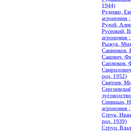
1944)
Руденко, Ев
агрономия 
Рудой, Алек
Русецкий, В
агрономия 
Рыжук, Мих
Саквенков, 
Сакович, Фе
Саплюков, Ф
Свиридович,
род. 1952)
Святцев, Ми
Сергиевский
луговодство
Синицын, Ни
агрономия ;
Струк, Иван
род. 1939)
Струц, Влад