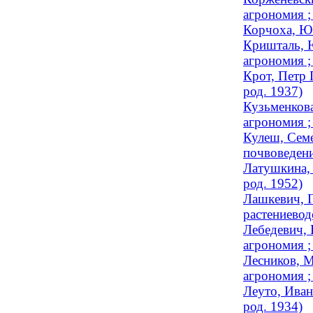
агрономия ;
Корчоха, Юр
Кришталь, Ю
агрономия ;
Крот, Петр 
род. 1937)
Кузьменкова
агрономия ;
Кулеш, Семе
почвоведен
Латушкина, 
род. 1952)
Лашкевич, Г
растениевод
Лебедевич, 
агрономия 
Лесников, М
агрономия ;
Леуто, Иван
род. 1934)