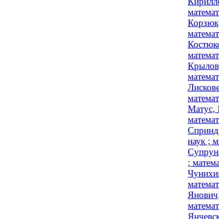
Кирилло
матема
Корзюк,
математ
Костюко
математ
Крылов,
матема
Лискове
матема
Матус, 
математ
Спринд
наук ; 
Супруне
; матем
Чунихин
матема
Янович,
матема
Янчевск