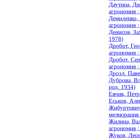
Даутина, Ди
агрономия ;
Демиденко, 
агрономия ;
Денисов, За
1978)
Дробот, Гео
агрономия ;
Дробот, Сер
агрономия ;
Дрозд, Паве
Дуброва, Вл
род. 1934)
Евчик, Петр
Еськов, Але
Жибуртович,
мелиорация 
Жилина, Вал
агрономия ;
Жуков, Леон