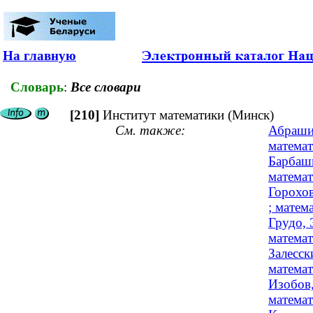
На главную
Словарь
:
Все словари
[210]
Институт математики (Минск)
См. также:
Абрашин
матема
Барбаши
матема
Горохов
; матем
Грудо, 
матема
Залесск
математ
Изобов,
математ