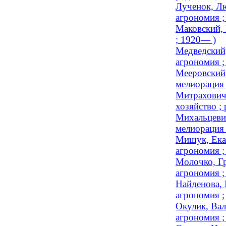
Лученок, Лю
агрономия 
Маковский, 
; 1920— )
Медведский,
агрономия 
Мееровский,
мелиорация 
Митрахович,
хозяйство ; 
Михальцевич
мелиорация
Мишук, Екат
агрономия ;
Молочко, Гр
агрономия ;
Найденова, 
агрономия ;
Окулик, Вал
агрономия ;