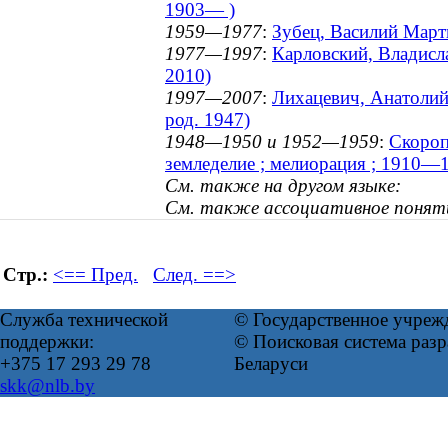
1903— )
1959—1977
:
Зубец, Василий Март
1977—1997
:
Карловский, Владисл
2010)
1997—2007
:
Лихацевич, Анатолий 
род. 1947)
1948—1950 и 1952—1959
:
Скороп
земледелие ; мелиорация ; 1910—
См. также на другом языке:
См. также ассоциативное понят
Стр.:
<== Пред.
След. ==>
Служба технической
© Государственное учреж
поддержки:
© Поисковая система ра
+375 17 293 29 78
Беларуси
skk@nlb.by