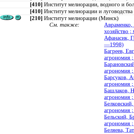
[410]
Институт мелиорации, водного и б
[410]
Институт мелиорации и луговодст
[210]
Институт мелиорации (Минск)
См. также:
Авраменко, 
хозяйство ;
Афанасик, Г
—1998)
Багреев, Ев
агрономия ;
Барановский
агрономия ;
Барсуков, А
агрономия ;
Башлаков, Н
агрономия ;
Белковский,
агрономия 
Бельский, Б
агрономия ;
Беляева, Та