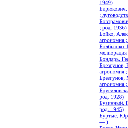
1949)
Бирюкович, 
; луговодств
Бовтрамович
; род. 1936)
Бойко, Алек
агрономия ;
Болбышко, В
мелиорация 
Бондарь, Ге
Брезгунов, 
агрономия ;
Брезгунов, 
агрономия ;
Брусиловски
род. 1928)
Бузинный, В
род. 1945)
Буртыс, Юри
— )