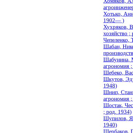
Хомяков, Ал
агроинженер
Хотько, Анн
1902— )
Хухряков, В
хозяйство ; 
Чепеленко, 
Шабан, Нико
производств
Шабунина, М
агрономия ;
Шебеко, Вас
Шкутов, Эду
1948)
Шнип, Стани
агрономия ;
Шостак, Чес
; род. 1934)
Шупилов, Як
1940)
Щербаков, Г