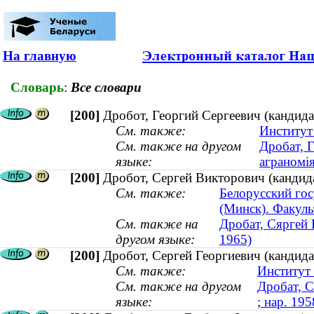
На главную
Словарь
:
Все словари
[200]
Дробот, Георгий Сергеевич (кандида
См. также:
Институт
См. также на другом
Дробат, Г
языке:
аграномі
[200]
Дробот, Сергей Викторович (кандида
См. также:
Белорусский го
(Минск). Факул
См. также на
Дробат, Сяргей В
другом языке:
1965)
[200]
Дробот, Сергей Георгиевич (кандидат
См. также:
Институт
См. также на другом
Дробат, С
языке:
; нар. 195