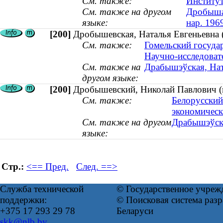
См. также:
Институт
См. также на другом
Дробышаў
языке:
нар. 196
[200]
Дробышевская, Наталья Евгеньевна (
См. также:
Гомельский госуда
Научно-исследоват
См. также на
Драбышэўская, Ната
другом языке:
[200]
Дробышевский, Николай Павлович (к
См. также:
Белорусский
экономическ
См. также на другом
Драбышэўскі
языке:
Стр.:
<== Пред.
След. ==>
Служба технической
© Государственное учреж
поддержки:
© Поисковая система ра
+375 17 293 29 78
Беларуси
skk@nlb.by