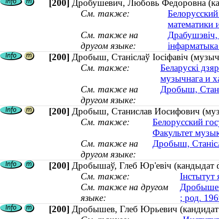
[200]
Дробушевич, Любовь Федоровна (кан
См. также:
Белорусский
математики 
См. также на
Драбушэвiч,
другом языке:
інфарматыка 
[200]
Дробыш, Станіслаў Іосіфавіч (музы
См. также:
Беларускі дзяр
музычнага и х
См. также на
Дробыш, Стан
другом языке:
[200]
Дробыш, Станислав Иосифович (муз
См. также:
Белорусский гос
Факультет музык
См. также на
Дробыш, Станісл
другом языке:
[200]
Дробышаў, Глеб Юр'евіч (кандыдат фі
См. также:
Інстытут 
См. также на другом
Дробышев
языке:
; род. 196
[200]
Дробышев, Глеб Юрьевич (кандидат ф