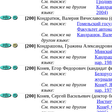
См. также:
Гродне
См. также на другом
Кандрац
языке:
2004)
[200]
Кондратюк, Валерия Вячеславовна (ф
См. также:
Гомельский госу
Факультет автом
См. также на
Кандрацюк, Валер
другом языке:
[200]
Кондрашова, Гражина Александровна 
См. также:
Минский
См. также на другом
Кандраш
языке:
нар. 198
[200]
Конев, Егор Федорович (кандидат фи
См. также:
Белорус
журнали
См. также на другом
Конеў, Я
языке:
нар. 197
[200]
Конев, Сергей Васильевич (доктор 
См. также:
Инстит
См. также на другом
Конеў, 