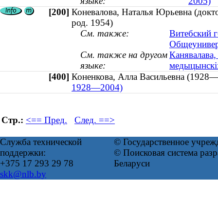
языке:
2005)
[200]
Коневалова, Наталья Юрьевна (докто
род. 1954)
См. также:
Витебский г
Общеунивер
См. также на другом
Канявалава,
языке:
медыцынскіх
[400]
Коненкова, Алла Васильевна (192
1928—2004)
Стр.:
<== Пред.
След. ==>
Служба технической
© Государственное учреж
поддержки:
© Поисковая система ра
+375 17 293 29 78
Беларуси
skk@nlb.by