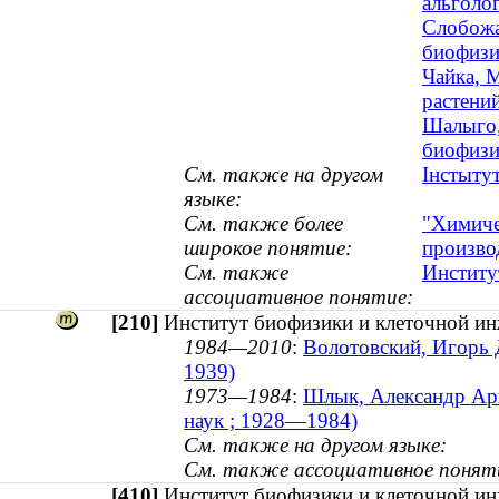
альголо
Слобожа
биофизик
Чайка, 
растени
Шалыго,
биофизик
См. также на другом
Інстытут
языке:
См. также более
"Химиче
широкое понятие:
произво
См. также
Институ
ассоциативное понятие:
[210]
Институт биофизики и клеточной ин
1984—2010
:
Волотовский, Игорь Д
1939)
1973—1984
:
Шлык, Александр Арк
наук ; 1928—1984)
См. также на другом языке:
См. также ассоциативное понят
[410]
Институт биофизики и клеточной 