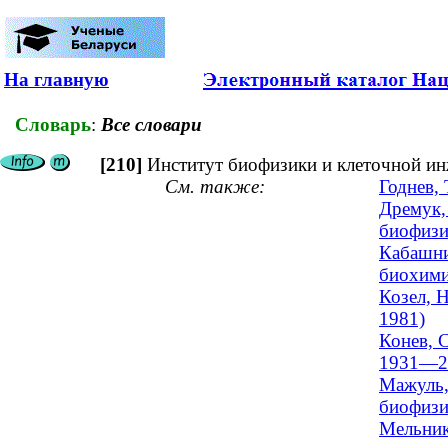
На главную
Словарь
:
Все словари
[210]
Институт биофизики и клеточной и
См. также:
Годнев,
Дремук,
биофизик
Кабашни
биохимия
Козел, 
1981)
Конев, 
1931—2
Мажуль,
биофизи
Мельник