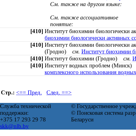
См. также на другом языке:
См. также ассоциативное
понятие:
[410]
Институт биохимии биологически 
биохимии биологически активных со
[410]
Институт биохимии биологически ак
(Гродно)
см.
Институт биохимии б
[410]
Институт биохимии (Гродно)
см.
И
[410]
Институт водных проблем (Минск
комплексного использования водных
Стр.:
<== Пред.
След. ==>
Служба технической
© Государственное учреж
поддержки:
© Поисковая система ра
+375 17 293 29 78
Беларуси
skk@nlb.by