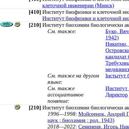
клеточной инженерии (Минск)
[410]
Институт биофизики и клеточной и
Институт биофизики и клеточной и
[210]
Институт биохимии биологически ак
См. также:
Буко, Вяч
1942)
Никитин, 
Островски
кандидат 
Требухина
медицинск
См. также на другом
Інстытут 
языке:
См. также
Институт 
ассоциативное
Директор
понятие:
[210]
Институт биохимии биологически ак
1996—1998
:
Мойсеенок, Андрей Г
наук ; биохимия ; род. 1943)
2018—2022
:
Семененя, Игорь Нико