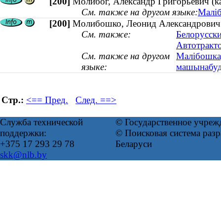
[200]
Молибог, Александр Григорьевич (ка
См. также на другом языке:
Маліб
[200]
Молибошко, Леонид Александрович (
См. также:
Белорусски
Автотракт
См. также на другом
Малібошка,
языке:
машынабуда
Стр.:
<== Пред.
След. ==>
Служба технической
© Государственное учреж
поддержки:
© Поисковая система ра
+375 17 293 29 78
Беларуси
skk@nlb.by