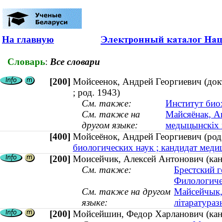
На главную
Словарь
:
Все словари
[200]
Мойсеенок, Андрей Георгиевич (док
; род. 1943)
См. также:
Институт био
См. также на
Майсяёнак, Ан
другом языке:
медыцынскіх н
[400]
Мойсеёнок, Андрей Георгиевич (ро
биологических наук ; кандидат медиц
[200]
Моисейчик, Алексей Антонович (кан
См. также:
Брестский 
Филологиче
См. также на другом
Майсейчык, 
языке:
літаратураз
[200]
Мойсейшин, Федор Харланович (кан