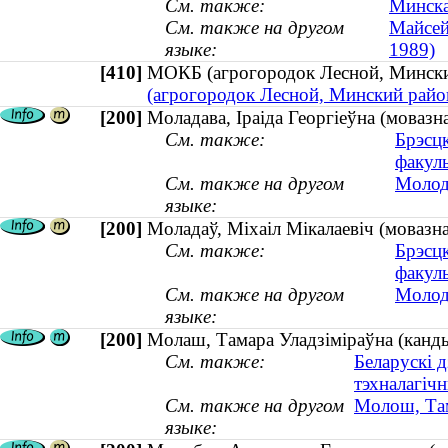
См. также:
Минска
См. также на другом
Майсей
языке:
1989)
[410]
МОКБ (агрогородок Лесной, Минс
(агрогородок Лесной, Минский райо
[200]
Моладава, Іраіда Георгіеўна (моваз
См. также:
Брэсцк
факуль
См. также на другом
Молод
языке:
[200]
Моладаў, Міхаіл Мікалаевіч (мовазна
См. также:
Брэсцк
факуль
См. также на другом
Молод
языке:
[200]
Молаш, Тамара Уладзіміраўна (канды
См. также:
Беларускі 
тэхналагіч
См. также на другом
Молош, Там
языке: